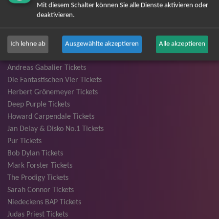
Mit diesem Schalter können Sie alle Dienste aktivieren oder
Backstreet Boys Tickets
deaktivieren.
Unheilig Tickets
Santiano Tickets
Ina Müller Tickets
Ich lehne ab
Ausgewählte akzeptieren
Alle akzeptieren
Bryan Adams Tickets
Andreas Gabalier Tickets
Die Fantastischen Vier Tickets
Herbert Grönemeyer Tickets
Deep Purple Tickets
Howard Carpendale Tickets
Jan Delay & Disko No.1 Tickets
Pur Tickets
Bob Dylan Tickets
Mark Forster Tickets
The Prodigy Tickets
Sarah Connor Tickets
Niedeckens BAP Tickets
Judas Priest Tickets