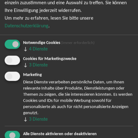
einzeln zuzustimmen und eine Auswahl zu treffen. Sie können
Datenschutzerklärung
entsprechend der
einverstanden. Den
Ihre Einwilligung jederzeit widerrufen.
Newsletter kann ich jederzeit wieder abbestellen.
Um mehr zu erfahren, lesen Sie bitte unsere
Datenschutzerklärung
.
Notwendige Cookies
(immer erforderlich)
↓
4
Dienste
Cookies für Marketingzwecke
↓
3
Dienste
Marketing
Bereits angemeldet? Hier können Sie sich abmelden ...
Diese Dienste verarbeiten persönliche Daten, um Ihnen
relevante Inhalte über Produkte, Dienstleistungen oder
Themen zu zeigen, die Sie interessieren könnten. Es werden
Cookies und IDs für mobile Werbung sowohl für
TOP-Events
personalisierte als auch für nicht personalisierte Anzeigen
genutzt.
↓
André Rieu Tickets
3
Dienste
David Garrett Tickets
Alle Dienste aktivieren oder deaktivieren
Andrea Berg Tickets