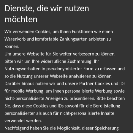
EUPHORIA - In Surround 2026
Dienste, die wir nutzen
möchten
Wir verwenden Cookies, um Ihnen Funktionen wie einen
NEWSLETTER
Warenkorb und komfortable Zahlungsarten anbieten zu
können.
Um unsere Webseite für Sie weiter verbessern zu können,
Leider gibt es aktuell von Schiller keine Termine.
bitten wir um Ihre widerrufliche Zustimmung, Ihr
Wir informieren dich jedoch gerne direkt, sobald
Nutzungsverhalten in pseudonymisierter Form zu erfassen und
so die Nutzung unserer Webseite analysieren zu können.
es neue Termine gibt. Einfach hier für den Schiller
Darüber hinaus nutzen wir und unsere Partner Cookies und IDs
Newsletter anmelden und keine Angebote und
für mobile Werbung, um Ihnen personalisierte Werbung sowie
Tourdaten mehr verpassen!
nicht-personalisierte Anzeigen zu präsentieren. Bitte beachten
Sie, dass diese Cookies und IDs sowohl für die Bereitstellung
personalisierter als auch für nicht-personalisierte Inhalte
Ich möchte den regelmäßig erscheinenden Newsletter
verwendet werden.
abonnieren und bin daher mit einer Speicherung meiner E-
Nachfolgend haben Sie die Möglichkeit, dieser Speicherung
Mail-Adresse zum Zweck der Zustellung des Newsletters