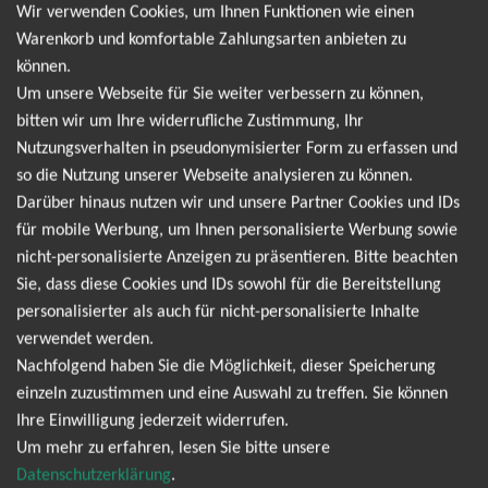
kompletten Betrag eingelöst haben, erhalten Sie automatisch
Wir verwenden Cookies, um Ihnen Funktionen wie einen
einen neuen Gutscheincode mit dem Restbetrag. Es gibt keinen
Warenkorb und komfortable Zahlungsarten anbieten zu
Mindestbestellwert und der Gutschein hat kein Ablaufdatum.
können.
Eine Barauszahlung des Gutscheins oder die Einlösung nach
Um unsere Webseite für Sie weiter verbessern zu können,
Bestelleingang ist leider nicht möglich.
bitten wir um Ihre widerrufliche Zustimmung, Ihr
Nutzungsverhalten in pseudonymisierter Form zu erfassen und
so die Nutzung unserer Webseite analysieren zu können.
Darüber hinaus nutzen wir und unsere Partner Cookies und IDs
9. Wie werden meine Tickets versendet?
für mobile Werbung, um Ihnen personalisierte Werbung sowie
Ihre Tickets werden im Regelfall per UPS versendet.
nicht-personalisierte Anzeigen zu präsentieren. Bitte beachten
Gelegentlich erfolgt der Versand auch per Deutsche Post
Sie, dass diese Cookies und IDs sowohl für die Bereitstellung
(Einschreiben) oder DHL Express. Wir wählen den für Sie
personalisierter als auch für nicht-personalisierte Inhalte
schnellsten und sichersten Versand aus. Ihre Tickets sind
verwendet werden.
während des gesamten Versandprozesses versichert. Sobald
Nachfolgend haben Sie die Möglichkeit, dieser Speicherung
Ihre Tickets versendet wurden, erhalten Sie von uns eine
einzeln zuzustimmen und eine Auswahl zu treffen. Sie können
Versandbestätigung mit der Sendungsnummer via E-Mail.
Ihre Einwilligung jederzeit widerrufen.
Um mehr zu erfahren, lesen Sie bitte unsere
Datenschutzerklärung
.