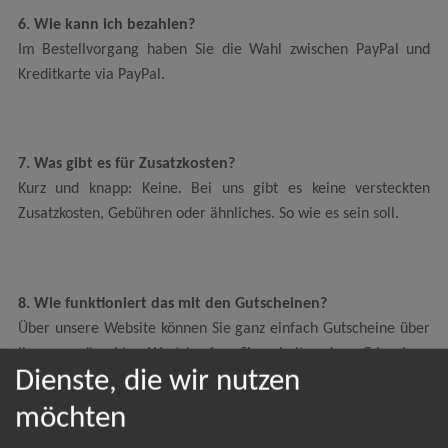
6. Wie kann ich bezahlen?
Im Bestellvorgang haben Sie die Wahl zwischen PayPal und
Kreditkarte via PayPal.
7. Was gibt es für Zusatzkosten?
Kurz und knapp: Keine. Bei uns gibt es keine versteckten
Zusatzkosten, Gebühren oder ähnliches. So wie es sein soll.
8. Wie funktioniert das mit den Gutscheinen?
Über unsere Website können Sie ganz einfach Gutscheine über
Ihren gewünschten Wert kaufen. Sie erhalten daraufhin einen
Dienste, die wir nutzen
Gutscheincode, den Sie für alle Veranstaltungen auf unserer
Website einlösen können. Sie können diesen dann beim
möchten
Bestellvorgang ganz einfach einlösen. Falls Sie nicht den