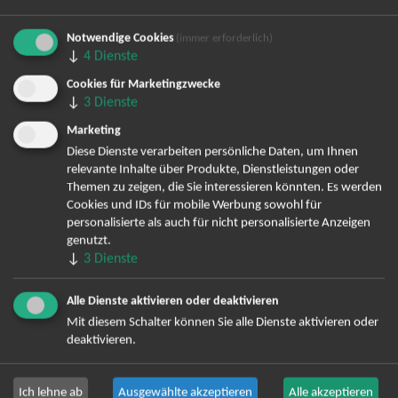
10. Kann ich meine gekauften Tickets zurückgeben?
Eine Rückgabe bzw. ein Rücktritt vom Kaufvertrag ist nicht
Notwendige Cookies
(immer erforderlich)
möglich. Beim Kauf von Eintrittskarten besteht gemäß § 312 g
↓
4
Dienste
Abs. 2 Nr. 9 BGB kein Rücktritts-/ Widerrufsrecht. Jeder Kauf
Cookies für Marketingzwecke
von Eintrittskarten ist somit bindend und verpflichtet zur
↓
3
Dienste
Abnahme und Bezahlung der bestellten Tickets.
Marketing
Diese Dienste verarbeiten persönliche Daten, um Ihnen
relevante Inhalte über Produkte, Dienstleistungen oder
Themen zu zeigen, die Sie interessieren könnten. Es werden
11. Was passiert wenn meine bestellten Tickets nicht
Cookies und IDs für mobile Werbung sowohl für
geliefert werden können?
personalisierte als auch für nicht personalisierte Anzeigen
genutzt.
Leider kann es in seltenen Einzelfällen vorkommen, dass selbst
↓
3
Dienste
wir nicht mehr die von Ihnen bestellten Tickets erhalten
können. Wir sind selbstverständlich stets bemüht Ihnen die
Alle Dienste aktivieren oder deaktivieren
gewünschten Tickets zu liefern und bieten Ihnen zusätzlich mit
Mit diesem Schalter können Sie alle Dienste aktivieren oder
unserer Upgrade-Garantie eine weitere Sicherheit für die
deaktivieren.
Umsetzung Ihrer Bestellung. Dennoch sind in seltenen
Einzelfällen auch uns schlicht die Hände gebunden. In solch
Ich lehne ab
Ausgewählte akzeptieren
Alle akzeptieren