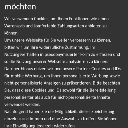
möchten
NEWSLETTER
Wir verwenden Cookies, um Ihnen Funktionen wie einen
Warenkorb und komfortable Zahlungsarten anbieten zu
Leider gibt es aktuell von Rod Stewart keine
können.
Um unsere Webseite für Sie weiter verbessern zu können,
Termine. Wir informieren dich jedoch gerne
bitten wir um Ihre widerrufliche Zustimmung, Ihr
direkt, sobald es neue Termine gibt. Einfach hier
Nutzungsverhalten in pseudonymisierter Form zu erfassen und
für den Rod Stewart Newsletter anmelden und
so die Nutzung unserer Webseite analysieren zu können.
Darüber hinaus nutzen wir und unsere Partner Cookies und IDs
keine Angebote und Tourdaten mehr verpassen!
für mobile Werbung, um Ihnen personalisierte Werbung sowie
nicht-personalisierte Anzeigen zu präsentieren. Bitte beachten
Ich möchte den regelmäßig erscheinenden Newsletter
Sie, dass diese Cookies und IDs sowohl für die Bereitstellung
abonnieren und bin daher mit einer Speicherung meiner E-
personalisierter als auch für nicht-personalisierte Inhalte
Mail-Adresse zum Zweck der Zustellung des Newsletters
verwendet werden.
Datenschutzerklärung
entsprechend der
einverstanden. Den
Nachfolgend haben Sie die Möglichkeit, dieser Speicherung
Newsletter kann ich jederzeit wieder abbestellen.
einzeln zuzustimmen und eine Auswahl zu treffen. Sie können
Ihre Einwilligung jederzeit widerrufen.