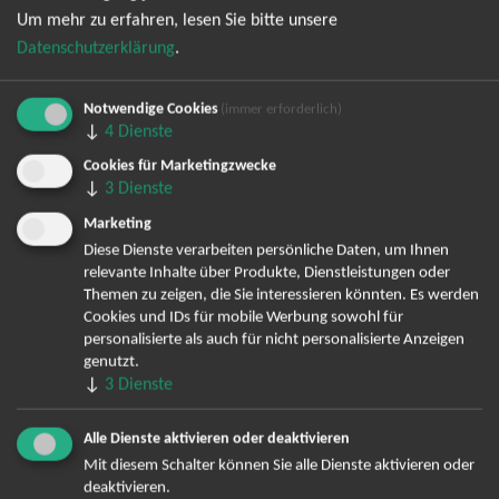
Um mehr zu erfahren, lesen Sie bitte unsere
Datenschutzerklärung
.
Notwendige Cookies
(immer erforderlich)
↓
4
Dienste
Cookies für Marketingzwecke
↓
3
Dienste
Bereits angemeldet? Hier können Sie sich abmelden ...
Marketing
Diese Dienste verarbeiten persönliche Daten, um Ihnen
relevante Inhalte über Produkte, Dienstleistungen oder
TOP-Events
Themen zu zeigen, die Sie interessieren könnten. Es werden
Cookies und IDs für mobile Werbung sowohl für
André Rieu Tickets
personalisierte als auch für nicht personalisierte Anzeigen
genutzt.
David Garrett Tickets
↓
3
Dienste
Andrea Berg Tickets
Backstreet Boys Tickets
Alle Dienste aktivieren oder deaktivieren
Unheilig Tickets
Mit diesem Schalter können Sie alle Dienste aktivieren oder
Santiano Tickets
deaktivieren.