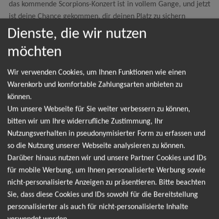
das kommende Scorpions-Konzert ist in vollem Gange, und jetzt
ist deine Chance gekommen, dir deinen Platz zu sichern
Dienste, die wir nutzen
60 Years Anniversary Tour - Coming Home
möchten
To Hannover
Wir verwenden Cookies, um Ihnen Funktionen wie einen
Warenkorb und komfortable Zahlungsarten anbieten zu
können.
NEWSLETTER
Um unsere Webseite für Sie weiter verbessern zu können,
bitten wir um Ihre widerrufliche Zustimmung, Ihr
Nutzungsverhalten in pseudonymisierter Form zu erfassen und
Leider gibt es aktuell von Scorpions keine
so die Nutzung unserer Webseite analysieren zu können.
Termine. Wir informieren dich jedoch gerne
Darüber hinaus nutzen wir und unsere Partner Cookies und IDs
direkt, sobald es neue Termine gibt. Einfach hier
für mobile Werbung, um Ihnen personalisierte Werbung sowie
nicht-personalisierte Anzeigen zu präsentieren. Bitte beachten
für den Scorpions Newsletter anmelden und keine
Sie, dass diese Cookies und IDs sowohl für die Bereitstellung
Angebote und Tourdaten mehr verpassen!
personalisierter als auch für nicht-personalisierte Inhalte