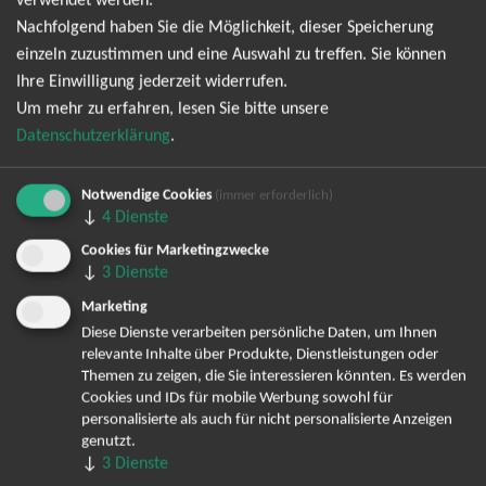
verwendet werden.
Nachfolgend haben Sie die Möglichkeit, dieser Speicherung
Ich möchte den regelmäßig erscheinenden Newsletter
einzeln zuzustimmen und eine Auswahl zu treffen. Sie können
abonnieren und bin daher mit einer Speicherung meiner E-
Ihre Einwilligung jederzeit widerrufen.
Mail-Adresse zum Zweck der Zustellung des Newsletters
Um mehr zu erfahren, lesen Sie bitte unsere
Datenschutzerklärung
entsprechend der
einverstanden. Den
Datenschutzerklärung
.
Newsletter kann ich jederzeit wieder abbestellen.
Notwendige Cookies
(immer erforderlich)
↓
4
Dienste
Cookies für Marketingzwecke
↓
3
Dienste
Marketing
Diese Dienste verarbeiten persönliche Daten, um Ihnen
relevante Inhalte über Produkte, Dienstleistungen oder
Bereits angemeldet? Hier können Sie sich abmelden ...
Themen zu zeigen, die Sie interessieren könnten. Es werden
Cookies und IDs für mobile Werbung sowohl für
personalisierte als auch für nicht personalisierte Anzeigen
genutzt.
TOP-Events
↓
3
Dienste