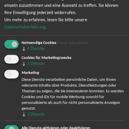
Mail-Adresse zum Zweck der Zustellung des Newsletters
einzeln zuzustimmen und eine Auswahl zu treffen. Sie können
Datenschutzerklärung
Ihre Einwilligung jederzeit widerrufen.
entsprechend der
einverstanden. Den
Um mehr zu erfahren, lesen Sie bitte unsere
Newsletter kann ich jederzeit wieder abbestellen.
Datenschutzerklärung
.
Notwendige Cookies
(immer erforderlich)
↓
4
Dienste
Cookies für Marketingzwecke
↓
3
Dienste
Marketing
Diese Dienste verarbeiten persönliche Daten, um Ihnen
Bereits angemeldet? Hier können Sie sich abmelden ...
relevante Inhalte über Produkte, Dienstleistungen oder
Themen zu zeigen, die Sie interessieren könnten. Es werden
Cookies und IDs für mobile Werbung sowohl für
personalisierte als auch für nicht personalisierte Anzeigen
TOP-Events
genutzt.
↓
3
Dienste
André Rieu Tickets
David Garrett Tickets
Alle Dienste aktivieren oder deaktivieren