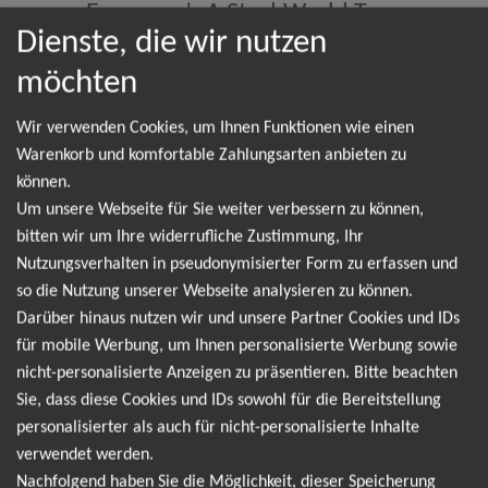
Everyone’s A Star! World Tour
Dienste, die wir nutzen
möchten
NEWSLETTER
Wir verwenden Cookies, um Ihnen Funktionen wie einen
Warenkorb und komfortable Zahlungsarten anbieten zu
können.
Leider gibt es aktuell von 5 Seconds Of Summer
Um unsere Webseite für Sie weiter verbessern zu können,
bitten wir um Ihre widerrufliche Zustimmung, Ihr
keine Termine. Wir informieren dich jedoch gerne
Nutzungsverhalten in pseudonymisierter Form zu erfassen und
direkt, sobald es neue Termine gibt. Einfach hier
so die Nutzung unserer Webseite analysieren zu können.
für den 5 Seconds Of Summer Newsletter
Darüber hinaus nutzen wir und unsere Partner Cookies und IDs
anmelden und keine Angebote und Tourdaten
für mobile Werbung, um Ihnen personalisierte Werbung sowie
nicht-personalisierte Anzeigen zu präsentieren. Bitte beachten
mehr verpassen!
Sie, dass diese Cookies und IDs sowohl für die Bereitstellung
personalisierter als auch für nicht-personalisierte Inhalte
Ich möchte den regelmäßig erscheinenden Newsletter
verwendet werden.
abonnieren und bin daher mit einer Speicherung meiner E-
Nachfolgend haben Sie die Möglichkeit, dieser Speicherung