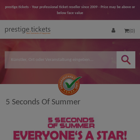
prestige.tickets - Your professional ticket reseller since 2009 - Price may be above or
below face value
(0)
5 Seconds Of Summer