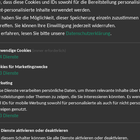
, dass diese Cookies und IDs sowohl für die Bereitstellung personalisi
Judas Priest
ht-personalisierte Inhalte verwendet werden.
 haben Sie die Möglichkeit, dieser Speicherung einzeln zuzustimmen
r der einflussreichsten und legendärsten Heavy-Metal-Bands aller Z
reffen. Sie können Ihre Einwilligung jederzeit widerrufen.
e-Auftritten haben sie Generationen von Rockfans weltweit begeistert.
erfahren, lesen Sie bitte unsere
Datenschutzerklärung
.
1969 in Birmingham, England, gegründet und entwickelte sich sch
er die Jahre hinweg zahlreiche Hits geschaffen und das Genre mi
wendige Cookies
(immer erforderlich)
nden Texten geprägt. Rob Halford, der charismatische Frontmann 
4
Dienste
kleidung, was ihm den Spitznamen "The Metal God" eingebracht h
kies für Marketingzwecke
n Ian Hill und dem Schlagzeuger Scott Travis erschaffen sie einen 
3
Dienste
lassen die Herzen der Fans höher schlagen. Die Band ist berühmt 
keting
"You've Got Another Thing Comin'" und "Electric Eye" zum Besten gebe
se Dienste verarbeiten persönliche Daten, um Ihnen relevante Inhalte über
ann gezogen. Sichere dir deine Tickets für das kommende Judas Prie
nstleistungen oder Themen zu zeigen, die Sie interessieren könnten. Es we
 IDs für mobile Werbung sowohl für personalisierte als auch für nicht perso
eigen genutzt.
Faithkeepers 2026
3
Dienste
e Dienste aktivieren oder deaktivieren
 diesem Schalter können Sie alle Dienste aktivieren oder deaktivieren.