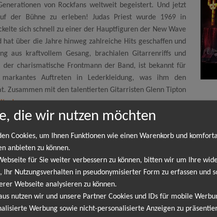
 Generationen von Rockfans weltweit begeistert. Und jetzt
 auf der Bühne zu erleben! Judas Priest wurde 1969 in
kelte sich schnell zu einer der Hauptfiguren der New Wave
 hat über die Jahre hinweg zahlreiche Hits geschaffen und
ng aus kraftvollem Gesang, brachialen Gitarrenriffs und
 der charismatische Frontmann der Band, ist bekannt für
 markantes Auftreten in Lederkleidung, was ihm den
t. Zusammen mit den talentierten Gitarristen Glenn Tipton
iterlesen
e, die wir nutzen möchten
en Cookies, um Ihnen Funktionen wie einen Warenkorb und komfort
thkeepers 2026
en anbieten zu können.
bseite für Sie weiter verbessern zu können, bitten wir um Ihre wide
 Ihr Nutzungsverhalten in pseudonymisierter Form zu erfassen und s
 Goarshausen / Loreley
23.08.2
erer Webseite analysieren zu können.
eley Freilichtbühne
19:00 U
aus nutzen wir und unsere Partner Cookies und IDs für mobile Werb
alisierte Werbung sowie nicht-personalisierte Anzeigen zu präsentier