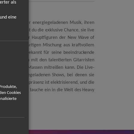
erter als
 und eine
eiten! Mit ihrer energiegeladenen Musik, ihren
 Und jetzt hast du die exklusive Chance, sie live
nell zu einer der Hauptfiguren der New Wave of
t ihrer einzigartigen Mischung aus kraftvollem
der Band, ist bekannt für seine beeindruckende
at. Zusammen mit den talentierten Gitarristen
Sound, der die Massen mitreißen kann. Die Live-
für ihre energiegeladenen Shows, bei denen sie
n. Ihre Bühnenpräsenz ist elektrisierend, und die
 Produkte,
st Konzert und tauche ein in die Welt des Heavy
rden Cookies
nalisierte