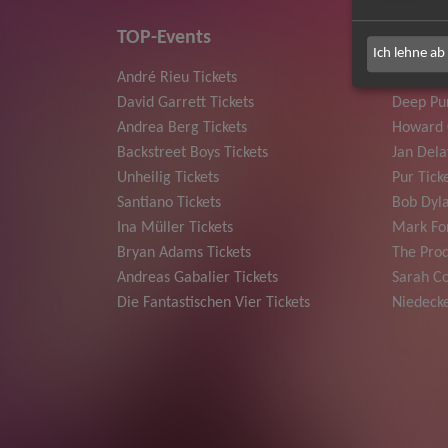
TOP-Events
Ich lehne ab
André Rieu Tickets
Herbert
David Garrett Tickets
Deep Pur
Andrea Berg Tickets
Howard 
Backstreet Boys Tickets
Jan Dela
Unheilig Tickets
Pur Tick
Santiano Tickets
Bob Dyla
Ina Müller Tickets
Mark For
Bryan Adams Tickets
The Prod
Andreas Gabalier Tickets
Sarah Co
Die Fantastischen Vier Tickets
Niedecke