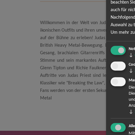
beachten Sie
auch für nic
Nachfolgend
Willkommen in der Welt von Judas Priest, eine
Auswahl zu t
ikonischen Outfits und ihren unvergesslichen Liv
Um mehr zu 
auf der Bühne zu erleben! Judas Priest wurde 
British Heavy Metal-Bewegung. Die Band hat üb
Not
Gesang, brachialen Gitarrenriffs und mitreiße
↓
Stimme und sein markantes Auftreten in Leder
Coo
Glenn Tipton und Richie Faulkner, dem Bassiste
↓
Auftritte von Judas Priest sind legendär und 
Mar
Klassiker wie "Breaking the Law", "Painkiller", 
Die
Fans werden von der ersten Sekunde an in den B
Die
Metal
und
Anz
↓
All
Mit