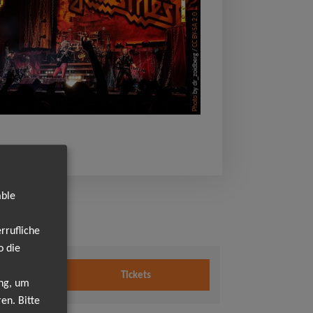
CC BY-SA 2.0
by dr_zoidberg /
Photo
able
rrufliche
o die
026
Tickets
hr
ung, um
en. Bitte