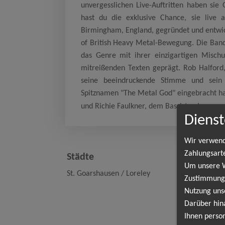
unvergesslichen Live-Auftritten haben sie
hast du die exklusive Chance, sie live
Birmingham, England, gegründet und entwic
of British Heavy Metal-Bewegung. Die Band
das Genre mit ihrer einzigartigen Mischu
mitreißenden Texten geprägt. Rob Halford,
seine beeindruckende Stimme und sein
Spitznamen "The Metal God" eingebracht ha
und Richie Faulkner, dem Bassisten Ian...
we
Dienst
Wir verwend
Fai
Zahlungsart
Städte
Um unsere We
St. Goarshausen / Loreley
Zustimmung,
St.
Nutzung uns
Lor
Darüber hin
Ihnen person