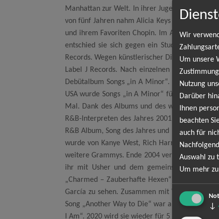
Manhattan zur Welt. In ihrer Jugend kam sie u
Dienst
von fünf Jahren nahm Alicia Keys erstmals Balle
und ihrem Favoriten Chopin. Im Alter von 16 Jah
Wir verwend
entschied sie sich gegen ein Studium und unt
Zahlungsart
Records. Wegen künstlerischer Differenzen tren
Um unsere We
Label J Records. Nach einzelnen Veröffentlich
Zustimmung,
Debütalbum Songs „in A Minor“. Das Album verka
Nutzung uns
USA wurde Songs „in A Minor“ für 6,2 Millionen
Darüber hin
Mal. Dank des Albums und des weltweiten Numme
Ihnen person
R&B-Interpreten des Jahres 2001. Bei den Gr
beachten Sie
R&B Album, Song des Jahres und beste R&B-Gesan
auch für nic
wurde von Kanye West, Rich Harrison, Timbaland
Nachfolgend
weitere Grammys. Ende 2004 veröffentlichte die 
Auswahl zu t
ihr mit Usher und dem gemeinsamen Duett „M
Um mehr zu 
„Charmed – Zauberhafte Hexen“ und „American 
García zu sehen. Zusammen mit White-Stripes-
Not
Song „Another Way to Die“ war als Download erh
↓
I Am“. 2020 wird sie wieder für 5 Konzerte nach D