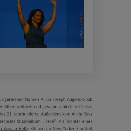
CC BY 2.0
by Walmart /
Photo
 bürgerlichem Namen Alicia Joseph Augello-Cook
nen Alben weltweit und gewann zahlreiche Preise,
des 21. Jahrhunderts. Außerdem kam Alicia Keys
sechstes Studioalbum „Here“. Als Tochter eines
 Keys in Hell’s Kitchen im New Yorker Stadtteil