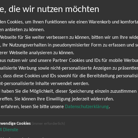
nter anderem mit der Musik von Marvin Gaye, Donny Hathaway, Lauryn
e, die wir nutzen möchten
tt- und Klavierunterricht. Sie spielte hauptsächlich klassische Musi
ren schloss sie ihre High-School-Ausbildung vorzeitig ab. Obwohl sie
en Cookies, um Ihnen Funktionen wie einen Warenkorb und komfort
erzeichnete stattdessen einen Demovertrag mit Jermaine Dupris S
en anbieten zu können.
nte sich Keys jedoch 1998 von Columbia und folgte Clive Davis, de
bseite für Sie weiter verbessern zu können, bitten wir um Ihre wide
ungen auf den Soundtracks zu Men in Black, Shaft – Noch Fragen? 
 Ihr Nutzungsverhalten in pseudonymisierter Form zu erfassen und s
ufte sich schon in der ersten Woche 236.000 Mal und debütierte auf
erer Webseite analysieren zu können.
 abgesetzte Exemplare sechs Mal mit Platin ausgezeichnet. Weltwei
aus nutzen wir und unsere Partner Cookies und IDs für mobile Werb
r-eins-Hits „Fallin’“ sowie drei weiterer erfolgreicher Singleaus
alisierte Werbung sowie nicht-personalisierte Anzeigen zu präsentier
ammy Awards 2002 gewann die Sängerin fünf Grammys, unter ander
, dass diese Cookies und IDs sowohl für die Bereitstellung personalisi
gsdarbietung einer Frau. Ende 2003 erschien mit „The Diary of Ali
ht-personalisierte Inhalte verwendet werden.
 und Kerry Krucial produziert. Sie verkaufte sich mehr als acht Mil
 haben Sie die Möglichkeit, dieser Speicherung einzeln zuzustimmen
Künstlerin ihr erstes Buch, Tears for Water, ein Songbook mit eigen
reffen. Sie können Ihre Einwilligung jederzeit widerrufen.
y Boo“ ein weiterer Nummer-eins-Hit. Nach diversen Gastauftrit
erfahren, lesen Sie bitte unsere
Datenschutzerklärung
.
Dreams“ war Alicia Keys 2007 in einer Nebenrolle im Film „Smokin
Frontmann Jack White nahm Alicia Keys 2008 den Titelsong zum 22.
wendige Cookies
(immer erforderlich)
ältlich und erschien sowohl auf dem Filmsoundtrack als auch auf ein
4
Dienste
eutschland kommen, also sichern Sie sich jetzt schnell Ihre Tickets un