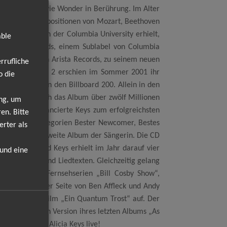
 Hill und Stevie Wonder in Berührung. Im Alter
k, vor allem Kompositionen von Mozart, Beethoven
 einen Platz an der Columbia University erhielt,
able
o So Def Records, einem Sublabel von Columbia
m Begründer von Arista Records, zu seinem neuen
rrufliche
und Dr. Dolittle 2 erschien im Sommer 2001 ihr
o die
 Platz eins in den Billboard 200. Allein in den
t verkaufte sich das Album über zwölf Millionen
ung, um
kopplungen avancierte Keys zum erfolgreichsten
en. Bitte
em in den Kategorien Bester Newcomer, Bestes
erter als
cia Keys“ das zweite Album der Sängerin. Die CD
lionen Mal und Keys erhielt im Jahr darauf vier
 und eine
en Gedichten und Liedtexten. Gleichzeitig gelang
ten in den Fernsehserien „Bill Cosby Show“,
’ Aces“ an der Seite von Ben Affleck und Andy
 James-Bond-Film „Ein Quantum Trost“ auf. Der
er erweiterten Version ihres letzten Albums „As
d erleben Sie Alicia Keys live!