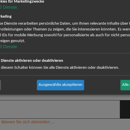
kies für Marketingzwecke
3
Dienste
keting
NEWSLETTER
se Dienste verarbeiten persönliche Daten, um Ihnen relevante Inhalte über
nstleistungen oder Themen zu zeigen, die Sie interessieren könnten. Es we
 IDs für mobile Werbung sowohl für personalisierte als auch für nicht perso
eigen genutzt.
eine Termine. Wir informieren dich jedoch gerne direkt
3
Dienste
nmelden und keine Angebote und Tourdaten mehr verpa
e Dienste aktivieren oder deaktivieren
 diesem Schalter können Sie alle Dienste aktivieren oder deaktivieren.
ig erscheinenden Newsletter abonnieren und bin daher mit einer Sp
Datenschutzerklä
Zustellung des Newsletters entsprechend der
zeit wieder abbestellen.
Ausgewählte akzeptieren
Alle
 können Sie sich abmelden ...