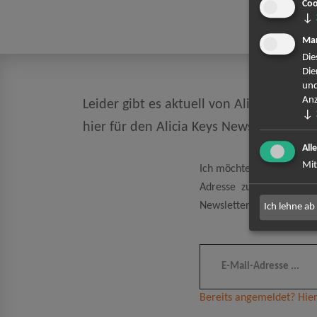
Coo
↓
Mar
Die
Die
und
Anz
Leider gibt es aktuell von Alicia Keys k
↓
hier für den Alicia Keys Newsletter a
All
Mit
Ich möchte den regelmäß
Adresse zum Zweck der 
Newsletter kann ich jeder
Ich lehne ab
Bereits angemeldet? Hier