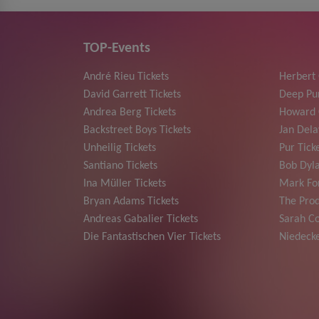
TOP-Events
André Rieu Tickets
Herbert
David Garrett Tickets
Deep Pur
Andrea Berg Tickets
Howard 
Backstreet Boys Tickets
Jan Dela
Unheilig Tickets
Pur Tick
Santiano Tickets
Bob Dyla
Ina Müller Tickets
Mark For
Bryan Adams Tickets
The Prod
Andreas Gabalier Tickets
Sarah Co
Die Fantastischen Vier Tickets
Niedecke