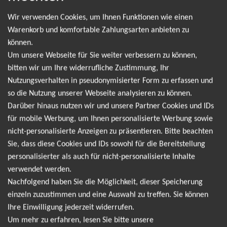
Wir verwenden Cookies, um Ihnen Funktionen wie einen
Leider gibt es aktuell von Katie Melua keine
Warenkorb und komfortable Zahlungsarten anbieten zu
Termine. Wir informieren dich jedoch gerne
können.
Um unsere Webseite für Sie weiter verbessern zu können,
direkt, sobald es neue Termine gibt. Einfach hier
bitten wir um Ihre widerrufliche Zustimmung, Ihr
für den Katie Melua Newsletter anmelden und
Nutzungsverhalten in pseudonymisierter Form zu erfassen und
keine Angebote und Tourdaten mehr verpassen!
so die Nutzung unserer Webseite analysieren zu können.
Darüber hinaus nutzen wir und unsere Partner Cookies und IDs
für mobile Werbung, um Ihnen personalisierte Werbung sowie
Ich möchte den regelmäßig erscheinenden Newsletter
nicht-personalisierte Anzeigen zu präsentieren. Bitte beachten
abonnieren und bin daher mit einer Speicherung meiner E-
Sie, dass diese Cookies und IDs sowohl für die Bereitstellung
Mail-Adresse zum Zweck der Zustellung des Newsletters
personalisierter als auch für nicht-personalisierte Inhalte
Datenschutzerklärung
entsprechend der
einverstanden. Den
verwendet werden.
Newsletter kann ich jederzeit wieder abbestellen.
Nachfolgend haben Sie die Möglichkeit, dieser Speicherung
einzeln zuzustimmen und eine Auswahl zu treffen. Sie können
Ihre Einwilligung jederzeit widerrufen.
Um mehr zu erfahren, lesen Sie bitte unsere