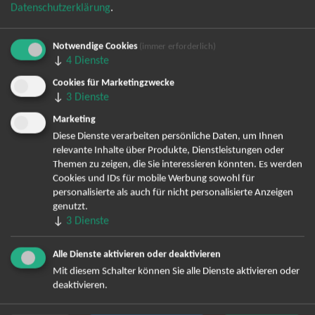
Datenschutzerklärung
.
Notwendige Cookies
(immer erforderlich)
↓
4
Dienste
Bereits angemeldet? Hier können Sie sich abmelden ...
Cookies für Marketingzwecke
↓
3
Dienste
Marketing
Diese Dienste verarbeiten persönliche Daten, um Ihnen
TOP-Events
relevante Inhalte über Produkte, Dienstleistungen oder
Themen zu zeigen, die Sie interessieren könnten. Es werden
André Rieu Tickets
Cookies und IDs für mobile Werbung sowohl für
David Garrett Tickets
personalisierte als auch für nicht personalisierte Anzeigen
Andrea Berg Tickets
genutzt.
↓
3
Dienste
Backstreet Boys Tickets
Unheilig Tickets
Alle Dienste aktivieren oder deaktivieren
Santiano Tickets
Mit diesem Schalter können Sie alle Dienste aktivieren oder
Ina Müller Tickets
deaktivieren.
Bryan Adams Tickets
Andreas Gabalier Tickets