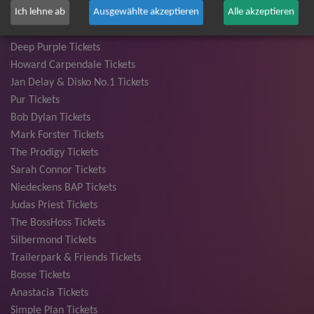
Ich lehne ab
Ausgewählte akzeptieren
Alle akzeptieren
Die Fantastischen Vier Tickets
Herbert Grönemeyer Tickets
Deep Purple Tickets
Howard Carpendale Tickets
Jan Delay & Disko No.1 Tickets
Pur Tickets
Bob Dylan Tickets
Mark Forster Tickets
The Prodigy Tickets
Sarah Connor Tickets
Niedeckens BAP Tickets
Judas Priest Tickets
The BossHoss Tickets
Silbermond Tickets
Trailerpark & Friends Tickets
Bosse Tickets
Anastacia Tickets
Simple Plan Tickets