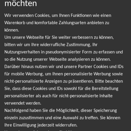
möchten
NEWSLETTER
Wir verwenden Cookies, um Ihnen Funktionen wie einen
Warenkorb und komfortable Zahlungsarten anbieten zu
Leider gibt es aktuell von Bad Religion keine
können.
Termine. Wir informieren dich jedoch gerne
Um unsere Webseite für Sie weiter verbessern zu können,
direkt, sobald es neue Termine gibt. Einfach hier
bitten wir um Ihre widerrufliche Zustimmung, Ihr
Nutzungsverhalten in pseudonymisierter Form zu erfassen und
für den Bad Religion Newsletter anmelden und
so die Nutzung unserer Webseite analysieren zu können.
keine Angebote und Tourdaten mehr verpassen!
Darüber hinaus nutzen wir und unsere Partner Cookies und IDs
für mobile Werbung, um Ihnen personalisierte Werbung sowie
nicht-personalisierte Anzeigen zu präsentieren. Bitte beachten
Ich möchte den regelmäßig erscheinenden Newsletter
Sie, dass diese Cookies und IDs sowohl für die Bereitstellung
abonnieren und bin daher mit einer Speicherung meiner E-
personalisierter als auch für nicht-personalisierte Inhalte
Mail-Adresse zum Zweck der Zustellung des Newsletters
verwendet werden.
Datenschutzerklärung
entsprechend der
einverstanden. Den
Nachfolgend haben Sie die Möglichkeit, dieser Speicherung
Newsletter kann ich jederzeit wieder abbestellen.
einzeln zuzustimmen und eine Auswahl zu treffen. Sie können
Ihre Einwilligung jederzeit widerrufen.