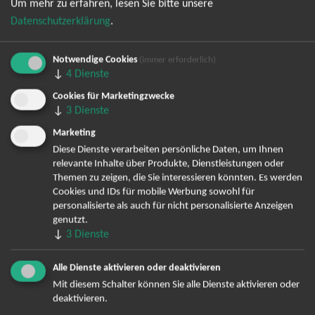
Um mehr zu erfahren, lesen Sie bitte unsere
Datenschutzerklärung
.
Notwendige Cookies
(immer erforderlich)
↓
4
Dienste
Cookies für Marketingzwecke
Bereits angemeldet? Hier können Sie sich abmelden ...
↓
3
Dienste
Marketing
Diese Dienste verarbeiten persönliche Daten, um Ihnen
relevante Inhalte über Produkte, Dienstleistungen oder
TOP-Events
Themen zu zeigen, die Sie interessieren könnten. Es werden
Cookies und IDs für mobile Werbung sowohl für
André Rieu Tickets
personalisierte als auch für nicht personalisierte Anzeigen
David Garrett Tickets
genutzt.
Andrea Berg Tickets
↓
3
Dienste
Backstreet Boys Tickets
Unheilig Tickets
Alle Dienste aktivieren oder deaktivieren
Santiano Tickets
Mit diesem Schalter können Sie alle Dienste aktivieren oder
deaktivieren.
Ina Müller Tickets