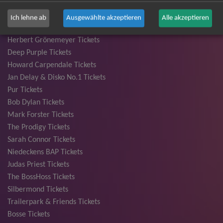
Bryan Adams Tickets
Andreas Gabalier Tickets
Ich lehne ab
Ausgewählte akzeptieren
Alle akzeptieren
Die Fantastischen Vier Tickets
Herbert Grönemeyer Tickets
Deep Purple Tickets
Howard Carpendale Tickets
Jan Delay & Disko No.1 Tickets
Pur Tickets
Bob Dylan Tickets
Mark Forster Tickets
The Prodigy Tickets
Sarah Connor Tickets
Niedeckens BAP Tickets
Judas Priest Tickets
The BossHoss Tickets
Silbermond Tickets
Trailerpark & Friends Tickets
Bosse Tickets