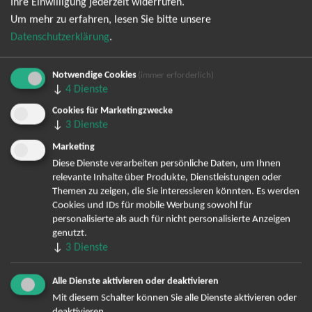
Ihre Einwilligung jederzeit widerrufen.
Um mehr zu erfahren, lesen Sie bitte unsere
Datenschutzerklärung
.
Notwendige Cookies
(immer erforderlich)
↓
4
Dienste
Cookies für Marketingzwecke
↓
3
Dienste
Bereits angemeldet? Hier können Sie sich abmelden ...
Marketing
Diese Dienste verarbeiten persönliche Daten, um Ihnen
relevante Inhalte über Produkte, Dienstleistungen oder
Themen zu zeigen, die Sie interessieren könnten. Es werden
TOP-Events
Cookies und IDs für mobile Werbung sowohl für
personalisierte als auch für nicht personalisierte Anzeigen
André Rieu Tickets
genutzt.
David Garrett Tickets
↓
3
Dienste
Andrea Berg Tickets
Backstreet Boys Tickets
Alle Dienste aktivieren oder deaktivieren
Unheilig Tickets
Mit diesem Schalter können Sie alle Dienste aktivieren oder
deaktivieren.