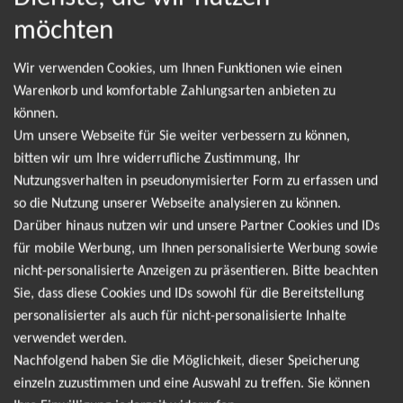
möchten
NEWSLETTER
Wir verwenden Cookies, um Ihnen Funktionen wie einen
Warenkorb und komfortable Zahlungsarten anbieten zu
können.
Leider gibt es aktuell von Chris de Burgh keine
Um unsere Webseite für Sie weiter verbessern zu können,
Termine. Wir informieren dich jedoch gerne
bitten wir um Ihre widerrufliche Zustimmung, Ihr
direkt, sobald es neue Termine gibt. Einfach hier
Nutzungsverhalten in pseudonymisierter Form zu erfassen und
so die Nutzung unserer Webseite analysieren zu können.
für den Chris de Burgh Newsletter anmelden und
Darüber hinaus nutzen wir und unsere Partner Cookies und IDs
keine Angebote und Tourdaten mehr verpassen!
für mobile Werbung, um Ihnen personalisierte Werbung sowie
nicht-personalisierte Anzeigen zu präsentieren. Bitte beachten
Sie, dass diese Cookies und IDs sowohl für die Bereitstellung
Ich möchte den regelmäßig erscheinenden Newsletter
personalisierter als auch für nicht-personalisierte Inhalte
abonnieren und bin daher mit einer Speicherung meiner E-
verwendet werden.
Mail-Adresse zum Zweck der Zustellung des Newsletters
Nachfolgend haben Sie die Möglichkeit, dieser Speicherung
Datenschutzerklärung
entsprechend der
einverstanden. Den
einzeln zuzustimmen und eine Auswahl zu treffen. Sie können
Newsletter kann ich jederzeit wieder abbestellen.