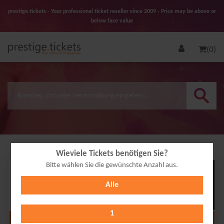
prestige.tickets - Your professional ticket reseller since 2009 - Price may be above or
below face value
(0)
Wieviele Tickets benötigen Sie?
Bitte wählen Sie die gewünschte Anzahl aus.
26
Alle
AUG
2026
1
Alle Termine anzeigen