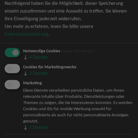
Nachfolgend haben Sie die Möglichkeit, dieser Speicherung
David Garrett Tickets
einzeln zuzustimmen und eine Auswahl zu treffen. Sie können
Andrea Berg Tickets
Ihre Einwilligung jederzeit widerrufen.
Backstreet Boys Tickets
Um mehr zu erfahren, lesen Sie bitte unsere
Unheilig Tickets
Datenschutzerklärung
.
Santiano Tickets
Ina Müller Tickets
Notwendige Cookies
Bryan Adams Tickets
(immer erforderlich)
↓
4
Dienste
Andreas Gabalier Tickets
Die Fantastischen Vier Tickets
Cookies für Marketingzwecke
↓
3
Dienste
Herbert Grönemeyer Tickets
Deep Purple Tickets
Marketing
Howard Carpendale Tickets
Diese Dienste verarbeiten persönliche Daten, um Ihnen
relevante Inhalte über Produkte, Dienstleistungen oder
Jan Delay & Disko No.1 Tickets
Themen zu zeigen, die Sie interessieren könnten. Es werden
Pur Tickets
Cookies und IDs für mobile Werbung sowohl für
Bob Dylan Tickets
personalisierte als auch für nicht personalisierte Anzeigen
Mark Forster Tickets
genutzt.
↓
3
Dienste
The Prodigy Tickets
Sarah Connor Tickets