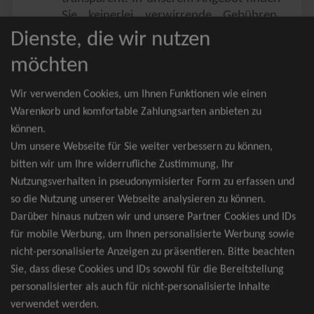
Sie keinerlei verwirrende Gebühren,
Zusatzangebote oder ähnliches.
Dienste, die wir nutzen
Sie erhalten ausschließlich
möchten
zusammenhängende Sitzplätze, welche
nach der Bestplatzbuchung vergeben
Wir verwenden Cookies, um Ihnen Funktionen wie einen
werden.
Warenkorb und komfortable Zahlungsarten anbieten zu
können.
Sollte eine gewünschte Kategorie einmal
Um unsere Webseite für Sie weiter verbessern zu können,
wider Erwarten doch nicht verfügbar
bitten wir um Ihre widerrufliche Zustimmung, Ihr
sein, erhalten Sie von uns Tickets für die
Nutzungsverhalten in pseudonymisierter Form zu erfassen und
nächst bessere Kategorie. Und das
so die Nutzung unserer Webseite analysieren zu können.
kostenfrei und völlig automatisch.
Darüber hinaus nutzen wir und unsere Partner Cookies und IDs
für mobile Werbung, um Ihnen personalisierte Werbung sowie
nicht-personalisierte Anzeigen zu präsentieren. Bitte beachten
Sie, dass diese Cookies und IDs sowohl für die Bereitstellung
TOP-Events
personalisierter als auch für nicht-personalisierte Inhalte
verwendet werden.
André Rieu Tickets