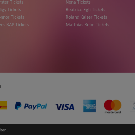
ster Tickets
Nena Tickets
igy Tickets
Beatrice Egli Tickets
nnor Tickets
Roland Kaiser Tickets
ns BAP Tickets
Matthias Reim Tickets
n
lten.