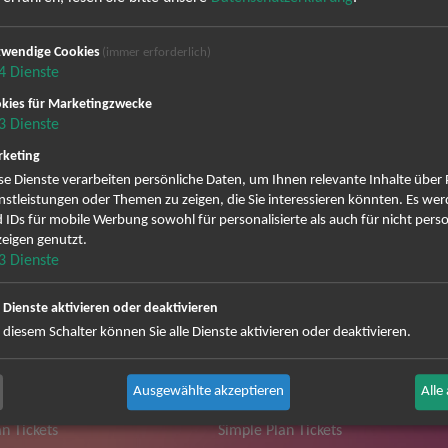
nverwechselbare Stimme und seine emotionalen Songs endlich wied
wendige Cookies
(immer erforderlich)
t sich der britische Singer-Songwriter längst einen festen Platz in d
4
Dienste
sikalischer Tiefe, die unter die Haut geht. Ob du ihn schon lange fe
kies für Marketingzwecke
 ein Konzert – es ist ein Moment, den man nicht vergisst. Sichere dir 
3
Dienste
r eindrucksvollen Bühnenpräsenz für Gänsehautmomente sorgt. Die 
ür Tom Odell live und sei Teil eines unvergesslichen Abends.
keting
se Dienste verarbeiten persönliche Daten, um Ihnen relevante Inhalte über
nstleistungen oder Themen zu zeigen, die Sie interessieren könnten. Es we
 IDs für mobile Werbung sowohl für personalisierte als auch für nicht perso
eigen genutzt.
3
Dienste
 Grönemeyer Tickets
Judas Priest Tickets
e Dienste aktivieren oder deaktivieren
ple Tickets
The BossHoss Tickets
 diesem Schalter können Sie alle Dienste aktivieren oder deaktivieren.
Carpendale Tickets
Silbermond Tickets
y & Disko No.1 Tickets
Trailerpark & Friends Tickets
Ausgewählte akzeptieren
Alle
ets
Anastacia Tickets
n Tickets
Simple Plan Tickets