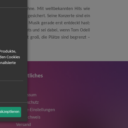
er auf die Bühne. Mit weltbekannten Hits wie
er Musikszene gesichert. Seine Konzerte sind ein
ierst oder seine Musik gerade erst entdeckt hast:
jetzt deine Tickets und sei dabei, wenn Tom Odell
Nachfrage ist groß, die Plätze sind begrenzt –
 Produkte,
rden Cookies
nalisierte
Rechtliches
AGB
Impressum
Datenschutz
Cookie-Einstellungen
 akzeptieren
Bildnachweis
Versand