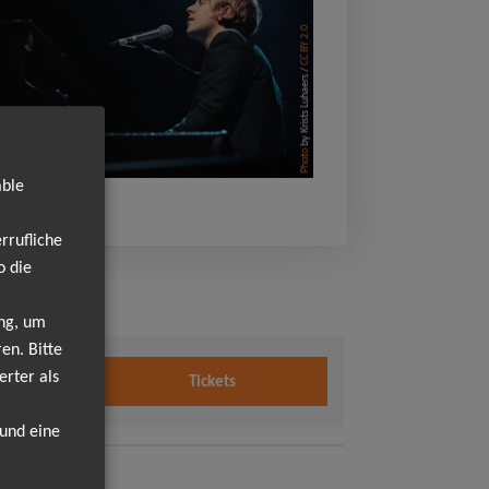
CC BY 2.0
by Krists Luhaers /
Photo
able
rrufliche
o die
ung, um
en. Bitte
erter als
Tickets
 und eine