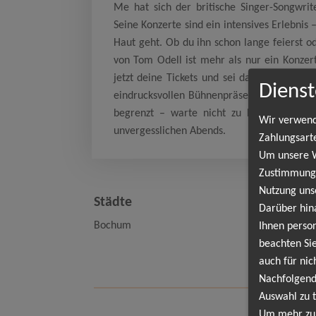
Me hat sich der britische Singer-Songwrit
Seine Konzerte sind ein intensives Erlebnis 
Haut geht. Ob du ihn schon lange feierst od
von Tom Odell ist mehr als nur ein Konzert
jetzt deine Tickets und sei dabei, wenn T
Dienst
eindrucksvollen Bühnenpräsenz für Gänseha
begrenzt – warte nicht zu lange. Hol dir 
Wir verwend
unvergesslichen Abends.
Zahlungsart
Um unsere We
Zustimmung,
Nutzung uns
Städte
Ter
Darüber hin
Bochum
Ihnen person
Bo
beachten Sie
Zel
auch für nic
Nachfolgend
Auswahl zu t
Um mehr zu 