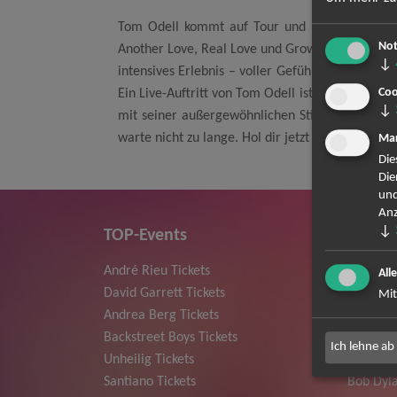
Tom Odell kommt auf Tour und bringt seine u
Not
Another Love, Real Love und Grow Old with Me ha
↓
intensives Erlebnis – voller Gefühl, Nähe und mu
Coo
Ein Live-Auftritt von Tom Odell ist mehr als nur
↓
mit seiner außergewöhnlichen Stimme und seine
warte nicht zu lange. Hol dir jetzt dein Ticket f
Mar
Die
Die
und
Anz
↓
TOP-Events
André Rieu Tickets
Herbert
All
David Garrett Tickets
Deep Pur
Mit
Andrea Berg Tickets
Howard 
Backstreet Boys Tickets
Jan Dela
Ich lehne ab
Unheilig Tickets
Pur Tick
Santiano Tickets
Bob Dyla