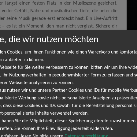
er längst einen festen Platz in der Musikszene gesichert.
– voller Gefühl, Nähe und musikalischer Tiefe, die unter die
er seine Musik gerade erst entdeckt hast: Ein Live-Auftritt
 – es ist ein Moment, den man nicht vergisst. Sichere dir
om Odell mit seiner außergewöhnlichen Stimme und seiner
e, die wir nutzen möchten
utmomente sorgt. Die Nachfrage ist groß, die Plätze sind
jetzt dein Ticket für Tom Odell live und sei Teil eines
en Cookies, um Ihnen Funktionen wie einen Warenkorb und komfort
en anbieten zu können.
bseite für Sie weiter verbessern zu können, bitten wir um Ihre wide
 Ihr Nutzungsverhalten in pseudonymisierter Form zu erfassen und s
erer Webseite analysieren zu können.
mine
aus nutzen wir und unsere Partner Cookies und IDs für mobile Werb
alisierte Werbung sowie nicht-personalisierte Anzeigen zu präsentier
chum
26.08.2026
, dass diese Cookies und IDs sowohl für die Bereitstellung personalisi
tfestival Ruhr
20:30 Uhr
ht-personalisierte Inhalte verwendet werden.
 haben Sie die Möglichkeit, dieser Speicherung einzeln zuzustimmen
reffen. Sie können Ihre Einwilligung jederzeit widerrufen.
Tom Odell
erfahren, lesen Sie bitte unsere
Datenschutzerklärung
.