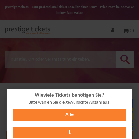
prestige.tickets - Your professional ticket reseller since 2009 - Price may be above or
below face value
(0)
Wieviele Tickets benötigen Sie?
Bitte wählen Sie die gewünschte Anzahl aus.
19
Alle
FEB
2027
1
Alle Termine anzeigen