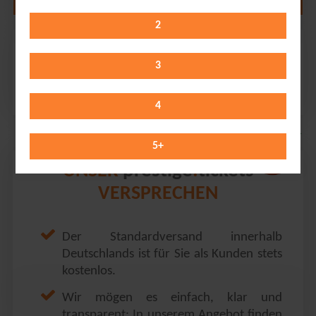
2
H-BLOCKX
Factory // Magdeburg
3
Friday 19.02.2027
20:30 Uhr
4
5
+
prestige
tickets
UNSER
.
VERSPRECHEN
Der Standardversand innerhalb
Deutschlands ist für Sie als Kunden stets
kostenlos.
Wir mögen es einfach, klar und
transparent: In unserem Angebot finden