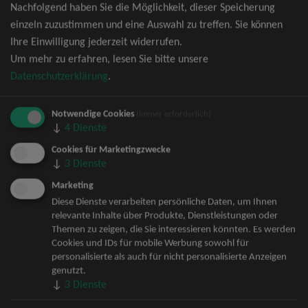
Nachfolgend haben Sie die Möglichkeit, dieser Speicherung
David Garrett Tickets
einzeln zuzustimmen und eine Auswahl zu treffen. Sie können
Andrea Berg Tickets
Ihre Einwilligung jederzeit widerrufen.
Backstreet Boys Tickets
Um mehr zu erfahren, lesen Sie bitte unsere
Unheilig Tickets
Datenschutzerklärung
.
Santiano Tickets
Ina Müller Tickets
Notwendige Cookies
Bryan Adams Tickets
(immer erforderlich)
↓
4
Dienste
Andreas Gabalier Tickets
Die Fantastischen Vier Tickets
Cookies für Marketingzwecke
↓
3
Dienste
Herbert Grönemeyer Tickets
Deep Purple Tickets
Marketing
Howard Carpendale Tickets
Diese Dienste verarbeiten persönliche Daten, um Ihnen
relevante Inhalte über Produkte, Dienstleistungen oder
Jan Delay & Disko No.1 Tickets
Themen zu zeigen, die Sie interessieren könnten. Es werden
Pur Tickets
Cookies und IDs für mobile Werbung sowohl für
Bob Dylan Tickets
personalisierte als auch für nicht personalisierte Anzeigen
Mark Forster Tickets
genutzt.
↓
3
Dienste
The Prodigy Tickets
Sarah Connor Tickets