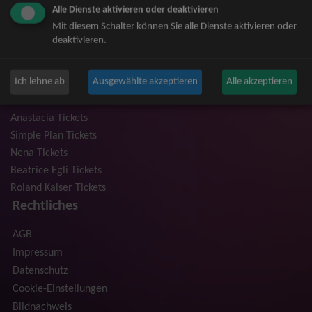
Alle Dienste aktivieren oder deaktivieren
Niedeckens BAP Tickets
Mit diesem Schalter können Sie alle Dienste aktivieren oder
Judas Priest Tickets
deaktivieren.
The BossHoss Tickets
Silbermond Tickets
Ich lehne ab
Ausgewählte akzeptieren
Alle akzeptieren
Trailerpark & Friends Tickets
Bosse Tickets
Anastacia Tickets
Simple Plan Tickets
Nena Tickets
Beatrice Egli Tickets
Roland Kaiser Tickets
Rechtliches
AGB
Impressum
Datenschutz
Cookie-Einstellungen
Bildnachweis