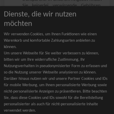
Sie keinerlei verwirrende Gebühren,
Zusatzangebote oder ähnliches.
Dienste, die wir nutzen
Sie erhalten ausschließlich
möchten
zusammenhängende Sitzplätze, welche
nach der Bestplatzbuchung vergeben
Wir verwenden Cookies, um Ihnen Funktionen wie einen
werden.
Warenkorb und komfortable Zahlungsarten anbieten zu
können.
Sollte eine gewünschte Kategorie einmal
Um unsere Webseite für Sie weiter verbessern zu können,
wider Erwarten doch nicht verfügbar
bitten wir um Ihre widerrufliche Zustimmung, Ihr
sein, erhalten Sie von uns Tickets für die
Nutzungsverhalten in pseudonymisierter Form zu erfassen und
nächst bessere Kategorie. Und das
so die Nutzung unserer Webseite analysieren zu können.
kostenfrei und völlig automatisch.
Darüber hinaus nutzen wir und unsere Partner Cookies und IDs
für mobile Werbung, um Ihnen personalisierte Werbung sowie
nicht-personalisierte Anzeigen zu präsentieren. Bitte beachten
Sie, dass diese Cookies und IDs sowohl für die Bereitstellung
TOP-Events
personalisierter als auch für nicht-personalisierte Inhalte
verwendet werden.
André Rieu Tickets