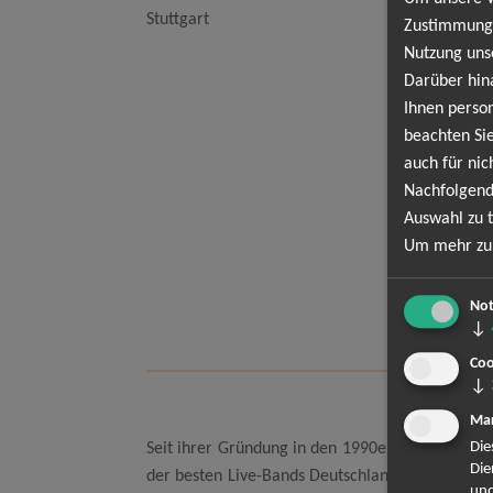
Ob
Stuttgart
Zustimmung,
Tur
Nutzung uns
Darüber hin
Stu
Ihnen person
LK
beachten Sie
auch für nic
Nachfolgend
He
Auswahl zu t
hal
Um mehr zu 
Ch
Not
Alt
↓
Coo
↓
Mar
Die
Seit ihrer Gründung in den 1990er Jahren hat H-
Die
der besten Live-Bands Deutschlands erarbeitet.
und