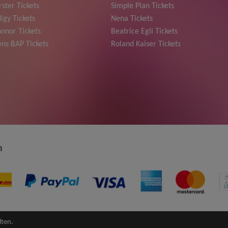
ster Tickets
Simple Plan Tickets
igy Tickets
Nena Tickets
nnor Tickets
Beatrice Egli Tickets
ns BAP Tickets
Roland Kaiser Tickets
n
lten.