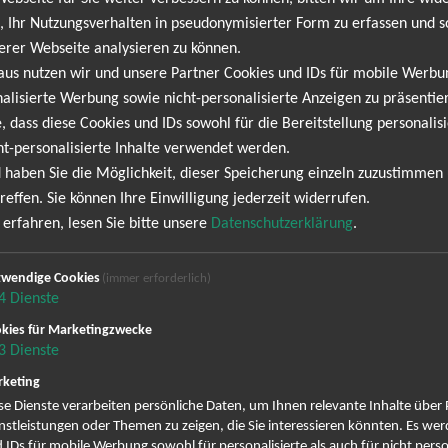
erhausen
20.02
 Ihr Nutzungsverhalten in pseudonymisierter Form zu erfassen und s
binenhalle
20:0
erer Webseite analysieren zu können.
aus nutzen wir und unsere Partner Cookies und IDs für mobile Werb
ttgart
21.02
alisierte Werbung sowie nicht-personalisierte Anzeigen zu präsentier
A-Longhorn
20:0
, dass diese Cookies und IDs sowohl für die Bereitstellung personalisi
ht-personalisierte Inhalte verwendet werden.
 haben Sie die Möglichkeit, dieser Speicherung einzeln zuzustimmen
idelberg
24.02
reffen. Sie können Ihre Einwilligung jederzeit widerrufen.
le02
20:0
erfahren, lesen Sie bitte unsere
Datenschutzerklärung
.
emnitz
27.02
wendige Cookies
(immer erforderlich)
ernatives Jugendzentrum Talschock
20:3
4
Dienste
kies für Marketingzwecke
3
Dienste
H-BLOCKX
keting
se Dienste verarbeiten persönliche Daten, um Ihnen relevante Inhalte über
Blockx mit Hits wie "Move", "Risin' High" und "Countdown to Insanity
nstleistungen oder Themen zu zeigen, die Sie interessieren könnten. Es we
 Die Mischung aus kraftvollen Rockriffs, eingängigen Melodien und
 IDs für mobile Werbung sowohl für personalisierte als auch für nicht perso