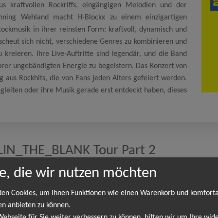
us kraftvollen Rockriffs, eingängigen Melodien und der
nning Wehland macht H-Blockx zu einem einzigartigen
Rockmusik in ihrer reinsten Form: kraftvoll, dynamisch und
scheut sich nicht, verschiedene Genres zu kombinieren und
kreieren. Ihre Live-Auftritte sind legendär, und die Band
ihrer ungebändigten Energie zu begeistern. Das Konzert von
g aus Rockhits, die von Fans jeden Alters gefeiert werden.
egleiten oder ihre Musik gerade erst entdeckt haben, dieses
LLIN_THE_BLANK Tour Part 2
e, die wir nutzen möchten
gdeburg
19.02
en Cookies, um Ihnen Funktionen wie einen Warenkorb und komfort
tory
20:3
en anbieten zu können.
bseite für Sie weiter verbessern zu können, bitten wir um Ihre wide