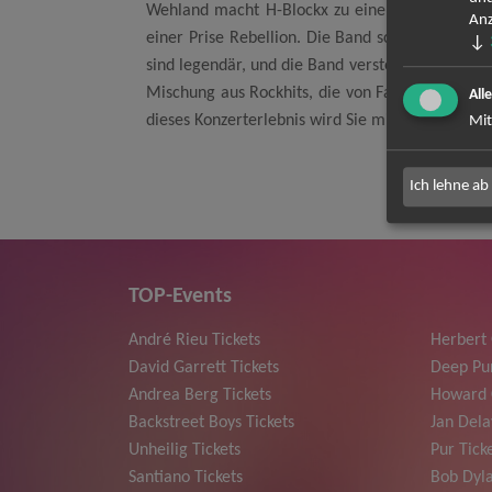
Wehland macht H-Blockx zu einem einzigartigen
Anz
einer Prise Rebellion. Die Band scheut sich ni
↓
sind legendär, und die Band versteht es meister
Mischung aus Rockhits, die von Fans jeden Alter
All
dieses Konzerterlebnis wird Sie mitreißen und
Mit
Ich lehne ab
TOP-Events
André Rieu Tickets
Herbert
David Garrett Tickets
Deep Pur
Andrea Berg Tickets
Howard 
Backstreet Boys Tickets
Jan Dela
Unheilig Tickets
Pur Tick
Santiano Tickets
Bob Dyla