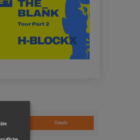
Photo by Flo
.2027
Tickets
able
0 Uhr
rrufliche