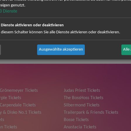
 musikalischen Erlebnis. H-Blockx steht für Rockmusik in ihrer rei
eigen genutzt.
cht, verschiedene Genres zu kombinieren und dadurch einen unverwech
3
Dienste
haft, das Publikum mit ihrer ungebändigten Energie zu begeistern. Da
s gefeiert werden. Egal, ob Sie die Band seit ihren Anfängen begle
e Dienste aktivieren oder deaktivieren
 für Gänsehautmomente sorgen.
 diesem Schalter können Sie alle Dienste aktivieren oder deaktivieren.
FILLIN_THE_BLANK Tour Part 2
Ausgewählte akzeptieren
Alle
 Grönemeyer Tickets
Judas Priest Tickets
ple Tickets
The BossHoss Tickets
Carpendale Tickets
Silbermond Tickets
y & Disko No.1 Tickets
Trailerpark & Friends Tickets
ets
Bosse Tickets
n Tickets
Anastacia Tickets