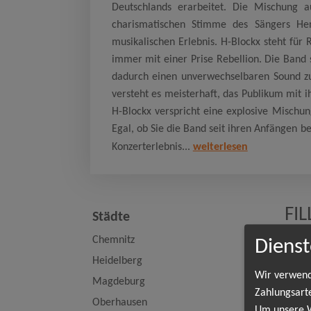
Deutschlands erarbeitet. Die Mischung a
charismatischen Stimme des Sängers He
musikalischen Erlebnis. H-Blockx steht für 
immer mit einer Prise Rebellion. Die Band 
dadurch einen unverwechselbaren Sound zu 
versteht es meisterhaft, das Publikum mit 
H-Blockx verspricht eine explosive Mischun
Egal, ob Sie die Band seit ihren Anfängen b
Konzerterlebnis...
weiterlesen
FI
Städte
Chemnitz
Dienst
Heidelberg
Ma
Wir verwend
Magdeburg
Fac
Zahlungsart
Oberhausen
Um unsere We