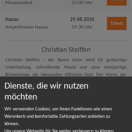
Museumshof
20:00 Uhr
Hanau
29.08.2026
Tickets
Amphitheater Hanau
19:30 Uhr
Christian Steiffen
Christian Steiffen – der Name allein steht für großartige
Unterhaltung, mitreißende Musik und eine einzigartige
Bühnenshow, die niemanden stillsitzen lässt. Der Mann, der
sich selbst als "Gott des Schlagers" bezeichnet, begeistert seit
Dienste, die wir nutzen
Jahren sein Publikum mit seinem unvergleichlichen Charme,
möchten
seiner unnachahmlichen Stimme und einem unverkennbaren
Humor, der jeden Saal zum Beben bringt. Mit Hits wie "Eine
Wir verwenden Cookies, um Ihnen Funktionen wie einen
Flasche Bier" oder "Ich fühl’ mich Disco" hat er sich längst
Warenkorb und komfortable Zahlungsarten anbieten zu
einen festen Platz in den Herzen seiner Fans gesichert und ist
können.
dabei immer genau das, was er verspricht: authentisch,
Um unsere Webseite für Sie weiter verbessern zu können,