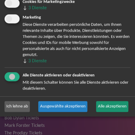
Cookies für Marketingzwecke
André Rieu Tickets
↓
3
Dienste
David Garrett Tickets
Marketing
Andrea Berg Tickets
Diese Dienste verarbeiten persönliche Daten, um Ihnen
Backstreet Boys Tickets
relevante Inhalte über Produkte, Dienstleistungen oder
Unheilig Tickets
Themen zu zeigen, die Sie interessieren könnten. Es werden
Santiano Tickets
Cookies und IDs für mobile Werbung sowohl für
personalisierte als auch für nicht personalisierte Anzeigen
Ina Müller Tickets
genutzt.
Bryan Adams Tickets
↓
3
Dienste
Andreas Gabalier Tickets
Die Fantastischen Vier Tickets
Alle Dienste aktivieren oder deaktivieren
Herbert Grönemeyer Tickets
Mit diesem Schalter können Sie alle Dienste aktivieren oder
Deep Purple Tickets
deaktivieren.
Howard Carpendale Tickets
Jan Delay & Disko No.1 Tickets
Ich lehne ab
Ausgewählte akzeptieren
Alle akzeptieren
Pur Tickets
Bob Dylan Tickets
Mark Forster Tickets
The Prodigy Tickets