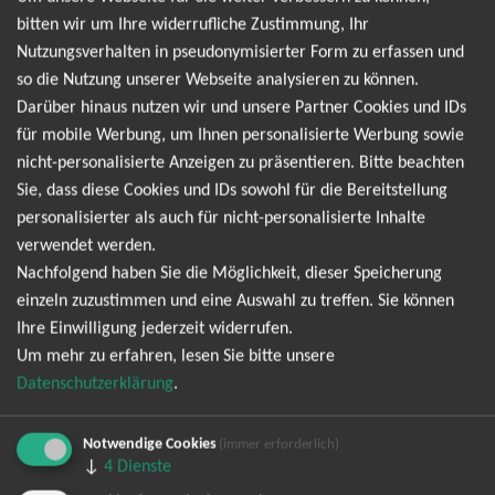
leidenschaftlich und absolut unverwechselbar. Wer Christian
bitten wir um Ihre widerrufliche Zustimmung, Ihr
Steiffen live erlebt, weiß, dass hier kein gewöhnliches Konzert
Nutzungsverhalten in pseudonymisierter Form zu erfassen und
auf einen wartet – hier wird gefeiert, gelacht und gesungen,
so die Nutzung unserer Webseite analysieren zu können.
bis die Wände wackeln. Mit seinem musikalischen Mix aus
Darüber hinaus nutzen wir und unsere Partner Cookies und IDs
Schlager, Pop und Rock, gepaart mit ironischen Texten und
für mobile Werbung, um Ihnen personalisierte Werbung sowie
einer grandiosen Bühnenpräsenz, trifft er den Nerv der Zeit
nicht-personalisierte Anzeigen zu präsentieren. Bitte beachten
und sorgt für unvergessliche Abende. Seine Shows sind eine
Sie, dass diese Cookies und IDs sowohl für die Bereitstellung
Hommage an die großen Gefühle, an die Freiheit und an die
personalisierter als auch für nicht-personalisierte Inhalte
kleinen Eskapaden des Alltags, die er mit viel Witz und Herz in
verwendet werden.
Szene setzt. Jetzt schnell Tickets sichern!
Nachfolgend haben Sie die Möglichkeit, dieser Speicherung
Ich Komme! 2026
einzeln zuzustimmen und eine Auswahl zu treffen. Sie können
Ihre Einwilligung jederzeit widerrufen.
Ich komme! Open Air 2026
Um mehr zu erfahren, lesen Sie bitte unsere
Datenschutzerklärung
.
Notwendige Cookies
(immer erforderlich)
↓
4
Dienste
TOP-Events