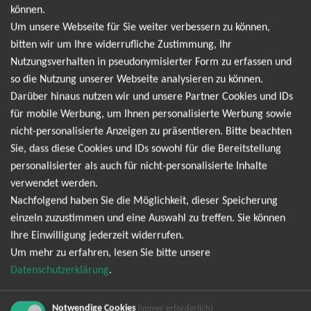
Flasche Bier" oder "Ich fühl’ mich Disco" hat er sich längst
können.
einen festen Platz in den Herzen seiner Fans gesichert und ist
Um unsere Webseite für Sie weiter verbessern zu können,
dabei immer genau das, was er verspricht: authentisch,
bitten wir um Ihre widerrufliche Zustimmung, Ihr
leidenschaftlich und absolut unverwechselbar. Wer Christian
Nutzungsverhalten in pseudonymisierter Form zu erfassen und
Steiffen live erlebt, weiß, dass hier kein gewöhnliches Konzert
so die Nutzung unserer Webseite analysieren zu können.
auf einen wartet – hier wird gefeiert, gelacht und gesungen,
Darüber hinaus nutzen wir und unsere Partner Cookies und IDs
bis die Wände wackeln. Mit seinem musikalischen Mix aus
für mobile Werbung, um Ihnen personalisierte Werbung sowie
Schlager, Pop und Rock, gepaart mit ironischen Texten und
nicht-personalisierte Anzeigen zu präsentieren. Bitte beachten
einer grandiosen Bühnenpräsenz, trifft er den Nerv der Zeit
Sie, dass diese Cookies und IDs sowohl für die Bereitstellung
und sorgt für unvergessliche Abende. Seine Shows sind eine
personalisierter als auch für nicht-personalisierte Inhalte
Hommage an die großen Gefühle, an die Freiheit und an die
verwendet werden.
kleinen Eskapaden des Alltags, die er mit viel Witz und Herz in
Nachfolgend haben Sie die Möglichkeit, dieser Speicherung
Szene setzt. Jetzt schnell Tickets sichern!
einzeln zuzustimmen und eine Auswahl zu treffen. Sie können
Ihre Einwilligung jederzeit widerrufen.
Ich Komme! 2026
Um mehr zu erfahren, lesen Sie bitte unsere
Datenschutzerklärung
.
Ich komme! Open Air 2026
Notwendige Cookies
(immer erforderlich)