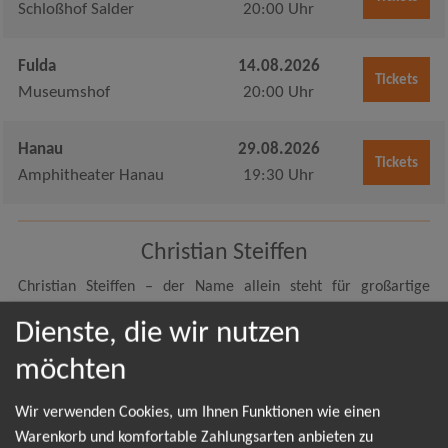
Schloßhof Salder
20:00 Uhr
Fulda
14.08.2026
Tickets
Museumshof
20:00 Uhr
Hanau
29.08.2026
Tickets
Amphitheater Hanau
19:30 Uhr
Christian Steiffen
Christian Steiffen – der Name allein steht für großartige
Unterhaltung, mitreißende Musik und eine einzigartige
Dienste, die wir nutzen
Bühnenshow, die niemanden stillsitzen lässt. Der Mann, der
sich selbst als "Gott des Schlagers" bezeichnet, begeistert seit
möchten
Jahren sein Publikum mit seinem unvergleichlichen Charme,
seiner unnachahmlichen Stimme und einem unverkennbaren
Wir verwenden Cookies, um Ihnen Funktionen wie einen
Humor, der jeden Saal zum Beben bringt. Mit Hits wie "Eine
Warenkorb und komfortable Zahlungsarten anbieten zu