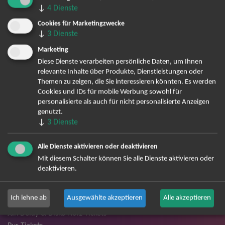
↓
4
Dienste
Cookies für Marketingzwecke
TOP-Events
↓
3
Dienste
Marketing
André Rieu Tickets
Diese Dienste verarbeiten persönliche Daten, um Ihnen
David Garrett Tickets
relevante Inhalte über Produkte, Dienstleistungen oder
Andrea Berg Tickets
Themen zu zeigen, die Sie interessieren könnten. Es werden
Backstreet Boys Tickets
Cookies und IDs für mobile Werbung sowohl für
Unheilig Tickets
personalisierte als auch für nicht personalisierte Anzeigen
genutzt.
Santiano Tickets
↓
3
Dienste
Ina Müller Tickets
Bryan Adams Tickets
Alle Dienste aktivieren oder deaktivieren
Andreas Gabalier Tickets
Mit diesem Schalter können Sie alle Dienste aktivieren oder
Die Fantastischen Vier Tickets
deaktivieren.
Herbert Grönemeyer Tickets
Deep Purple Tickets
Ich lehne ab
Ausgewählte akzeptieren
Alle akzeptieren
Howard Carpendale Tickets
Jan Delay & Disko No.1 Tickets