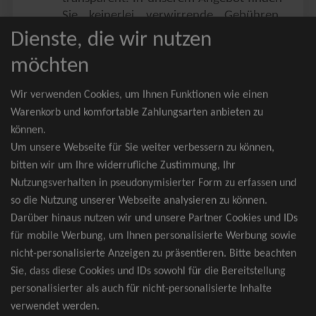
Sie keinerlei verwirrende Gebühren,
Zusatzangebote oder ähnliches.
Dienste, die wir nutzen
Sie erhalten ausschließlich
möchten
zusammenhängende Sitzplätze, welche
nach der Bestplatzbuchung vergeben
Wir verwenden Cookies, um Ihnen Funktionen wie einen
werden.
Warenkorb und komfortable Zahlungsarten anbieten zu
können.
Sollte eine gewünschte Kategorie einmal
Um unsere Webseite für Sie weiter verbessern zu können,
wider Erwarten doch nicht verfügbar
bitten wir um Ihre widerrufliche Zustimmung, Ihr
sein, erhalten Sie von uns Tickets für die
Nutzungsverhalten in pseudonymisierter Form zu erfassen und
nächst bessere Kategorie. Und das
so die Nutzung unserer Webseite analysieren zu können.
kostenfrei und völlig automatisch.
Darüber hinaus nutzen wir und unsere Partner Cookies und IDs
für mobile Werbung, um Ihnen personalisierte Werbung sowie
nicht-personalisierte Anzeigen zu präsentieren. Bitte beachten
Sie, dass diese Cookies und IDs sowohl für die Bereitstellung
TOP-Events
personalisierter als auch für nicht-personalisierte Inhalte
verwendet werden.
André Rieu Tickets