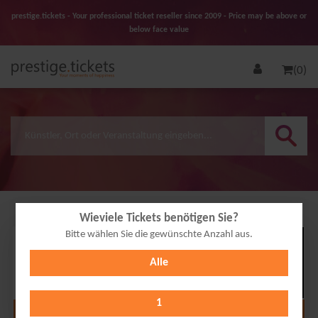
prestige.tickets - Your professional ticket reseller since 2009 - Price may be above or
below face value
(0)
Wieviele Tickets benötigen Sie?
Bitte wählen Sie die gewünschte Anzahl aus.
25
Alle
SEP
2026
1
Alle Termine anzeigen