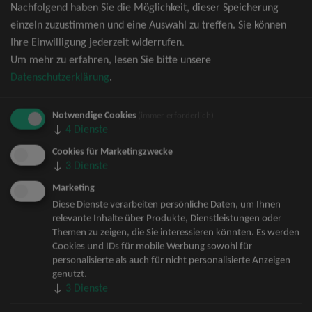
Nachfolgend haben Sie die Möglichkeit, dieser Speicherung
David Garrett Tickets
einzeln zuzustimmen und eine Auswahl zu treffen. Sie können
Andrea Berg Tickets
Ihre Einwilligung jederzeit widerrufen.
Backstreet Boys Tickets
Um mehr zu erfahren, lesen Sie bitte unsere
Unheilig Tickets
Datenschutzerklärung
.
Santiano Tickets
Ina Müller Tickets
Notwendige Cookies
Bryan Adams Tickets
(immer erforderlich)
↓
4
Dienste
Andreas Gabalier Tickets
Die Fantastischen Vier Tickets
Cookies für Marketingzwecke
↓
3
Dienste
Herbert Grönemeyer Tickets
Deep Purple Tickets
Marketing
Howard Carpendale Tickets
Diese Dienste verarbeiten persönliche Daten, um Ihnen
relevante Inhalte über Produkte, Dienstleistungen oder
Jan Delay & Disko No.1 Tickets
Themen zu zeigen, die Sie interessieren könnten. Es werden
Pur Tickets
Cookies und IDs für mobile Werbung sowohl für
Bob Dylan Tickets
personalisierte als auch für nicht personalisierte Anzeigen
Mark Forster Tickets
genutzt.
↓
3
Dienste
The Prodigy Tickets
Sarah Connor Tickets