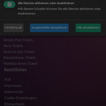
Alle Dienste aktivieren oder deaktivieren
Niedeckens BAP Tickets
Mit diesem Schalter können Sie alle Dienste aktivieren oder
Judas Priest Tickets
deaktivieren.
The BossHoss Tickets
Silbermond Tickets
Ich lehne ab
Ausgewählte akzeptieren
Alle akzeptieren
Trailerpark & Friends Tickets
Anastacia Tickets
Simple Plan Tickets
Nena Tickets
Beatrice Egli Tickets
Roland Kaiser Tickets
Matthias Reim Tickets
Rechtliches
AGB
Impressum
Datenschutz
Cookie-Einstellungen
Bildnachweis