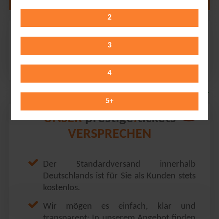
2
Beartooth
Uber Eats Music Hall // Berlin
3
Friday 25.09.2026
20:00 Uhr
4
5
+
prestige
tickets
UNSER
.
VERSPRECHEN
Der Standardversand innerhalb
Deutschlands ist für Sie als Kunden stets
kostenlos.
Wir mögen es einfach, klar und
transparent: In unserem Angebot finden