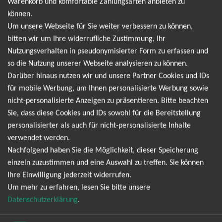
Warenkorb und komfortable Zahlungsarten anbieten zu
Tickets
PSD BANK DOME
19:30 Uhr
können.
Um unsere Webseite für Sie weiter verbessern zu können,
bitten wir um Ihre widerrufliche Zustimmung, Ihr
Dortmund
20.04.2027
Tickets
Nutzungsverhalten in pseudonymisierter Form zu erfassen und
Westfalenhalle 1
19:30 Uhr
so die Nutzung unserer Webseite analysieren zu können.
Darüber hinaus nutzen wir und unsere Partner Cookies und IDs
Stuttgart
24.04.2027
Tickets
für mobile Werbung, um Ihnen personalisierte Werbung sowie
Hanns-Martin-Schleyer-Halle
19:30 Uhr
nicht-personalisierte Anzeigen zu präsentieren. Bitte beachten
Sie, dass diese Cookies und IDs sowohl für die Bereitstellung
Frankfurt
28.04.2027
personalisierter als auch für nicht-personalisierte Inhalte
Tickets
Festhalle Frankfurt
19:30 Uhr
verwendet werden.
Nachfolgend haben Sie die Möglichkeit, dieser Speicherung
einzeln zuzustimmen und eine Auswahl zu treffen. Sie können
Mannheim
29.04.2027
Tickets
Ihre Einwilligung jederzeit widerrufen.
SAP Arena
19:30 Uhr
Um mehr zu erfahren, lesen Sie bitte unsere
Datenschutzerklärung
.
Hamburg
01.05.2027
Tickets
Barclaycard Arena
19:30 Uhr