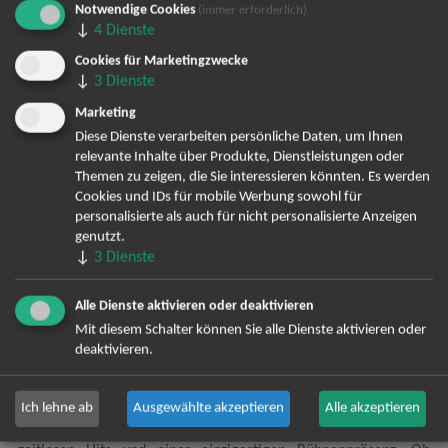
Notwendige Cookies
(immer erforderlich)
↓
4
Dienste
Hamburg
02.05.2027
Tickets
Cookies für Marketingzwecke
Barclaycard Arena
19:30 Uhr
↓
3
Dienste
Marketing
Berlin
06.05.2027
Diese Dienste verarbeiten persönliche Daten, um Ihnen
Tickets
Uber Arena
19:30 Uhr
relevante Inhalte über Produkte, Dienstleistungen oder
Themen zu zeigen, die Sie interessieren könnten. Es werden
Cookies und IDs für mobile Werbung sowohl für
Berlin
07.05.2027
personalisierte als auch für nicht personalisierte Anzeigen
Tickets
genutzt.
Uber Arena
19:30 Uhr
↓
3
Dienste
Alle Dienste aktivieren oder deaktivieren
Roland Kaiser
Mit diesem Schalter können Sie alle Dienste aktivieren oder
deaktivieren.
Roland Kaiser live erleben – sichern Sie sich jetzt Ihre Tickets
für die kommenden Konzerte des größten Schlagerstars
Deutschlands. Seit Jahrzehnten begeistert Roland Kaiser
Ich lehne ab
Ausgewählte akzeptieren
Alle akzeptieren
Millionen von Fans mit seiner unverwechselbaren Stimme,