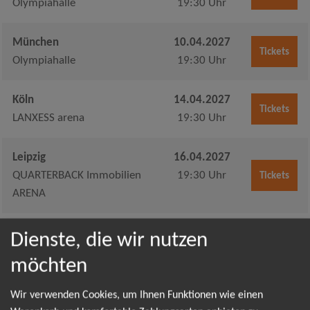
Olympiahalle
19:30 Uhr
München
10.04.2027
Tickets
Olympiahalle
19:30 Uhr
Köln
14.04.2027
Tickets
LANXESS arena
19:30 Uhr
Leipzig
16.04.2027
QUARTERBACK Immobilien
19:30 Uhr
Tickets
ARENA
Leipzig
17.04.2027
Dienste, die wir nutzen
QUARTERBACK Immobilien
19:30 Uhr
Tickets
möchten
ARENA
Wir verwenden Cookies, um Ihnen Funktionen wie einen
Düsseldorf
19.04.2027