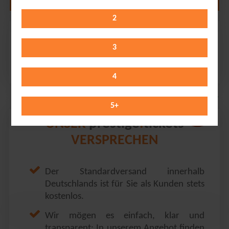
2
Beartooth
SwissLife Hall // Hannover
3
Saturday 19.09.2026
19:30 Uhr
4
5
+
prestige
tickets
UNSER
.
VERSPRECHEN
Der Standardversand innerhalb
Deutschlands ist für Sie als Kunden stets
kostenlos.
Wir mögen es einfach, klar und
transparent: In unserem Angebot finden