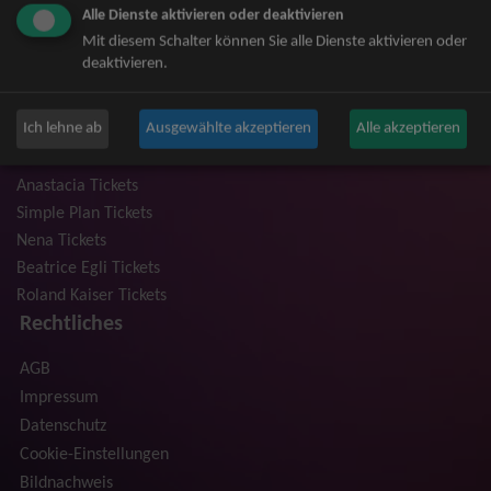
Alle Dienste aktivieren oder deaktivieren
Niedeckens BAP Tickets
Mit diesem Schalter können Sie alle Dienste aktivieren oder
Judas Priest Tickets
deaktivieren.
The BossHoss Tickets
Silbermond Tickets
Ich lehne ab
Ausgewählte akzeptieren
Alle akzeptieren
Trailerpark & Friends Tickets
Bosse Tickets
Anastacia Tickets
Simple Plan Tickets
Nena Tickets
Beatrice Egli Tickets
Roland Kaiser Tickets
Rechtliches
AGB
Impressum
Datenschutz
Cookie-Einstellungen
Bildnachweis