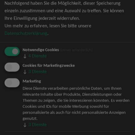
Nachfolgend haben Sie die Möglichkeit, dieser Speicherung
David Garrett Tickets
einzeln zuzustimmen und eine Auswahl zu treffen. Sie können
Andrea Berg Tickets
Ihre Einwilligung jederzeit widerrufen.
Backstreet Boys Tickets
Um mehr zu erfahren, lesen Sie bitte unsere
Unheilig Tickets
Datenschutzerklärung
.
Santiano Tickets
Ina Müller Tickets
Notwendige Cookies
Bryan Adams Tickets
(immer erforderlich)
↓
4
Dienste
Andreas Gabalier Tickets
Die Fantastischen Vier Tickets
Cookies für Marketingzwecke
↓
3
Dienste
Herbert Grönemeyer Tickets
Deep Purple Tickets
Marketing
Howard Carpendale Tickets
Diese Dienste verarbeiten persönliche Daten, um Ihnen
relevante Inhalte über Produkte, Dienstleistungen oder
Jan Delay & Disko No.1 Tickets
Themen zu zeigen, die Sie interessieren könnten. Es werden
Pur Tickets
Cookies und IDs für mobile Werbung sowohl für
Bob Dylan Tickets
personalisierte als auch für nicht personalisierte Anzeigen
Mark Forster Tickets
genutzt.
↓
3
Dienste
The Prodigy Tickets
Sarah Connor Tickets