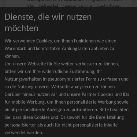
Sie keinerlei verwirrende Gebühren,
Zusatzangebote oder ähnliches.
Dienste, die wir nutzen
Sie erhalten ausschließlich
möchten
zusammenhängende Sitzplätze, welche
nach der Bestplatzbuchung vergeben
Wir verwenden Cookies, um Ihnen Funktionen wie einen
werden.
Warenkorb und komfortable Zahlungsarten anbieten zu
können.
Sollte eine gewünschte Kategorie einmal
Um unsere Webseite für Sie weiter verbessern zu können,
wider Erwarten doch nicht verfügbar
bitten wir um Ihre widerrufliche Zustimmung, Ihr
sein, erhalten Sie von uns Tickets für die
Nutzungsverhalten in pseudonymisierter Form zu erfassen und
nächst bessere Kategorie. Und das
so die Nutzung unserer Webseite analysieren zu können.
kostenfrei und völlig automatisch.
Darüber hinaus nutzen wir und unsere Partner Cookies und IDs
für mobile Werbung, um Ihnen personalisierte Werbung sowie
nicht-personalisierte Anzeigen zu präsentieren. Bitte beachten
Sie, dass diese Cookies und IDs sowohl für die Bereitstellung
TOP-Events
personalisierter als auch für nicht-personalisierte Inhalte
verwendet werden.
André Rieu Tickets