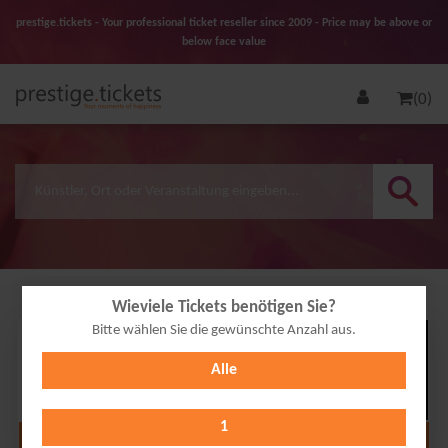
prestige.tickets - Your professional ticket reseller since 2009 - Price may be above or
below face value
(0)
Wieviele Tickets benötigen Sie?
Bitte wählen Sie die gewünschte Anzahl aus.
19
Alle
SEP
2026
1
Alle Termine anzeigen