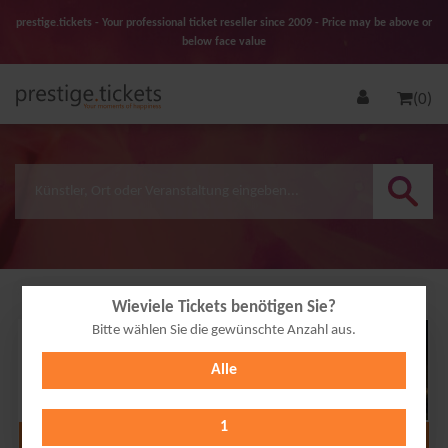
prestige.tickets - Your professional ticket reseller since 2009 - Price may be above or
below face value
(0)
Wieviele Tickets benötigen Sie?
Bitte wählen Sie die gewünschte Anzahl aus.
29
Alle
SEP
2026
1
Alle Termine anzeigen