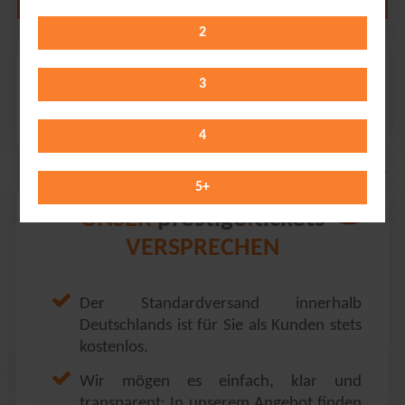
2
Giant Rooks
Lokschuppen // Bielefeld
3
Tuesday 29.09.2026
20:00 Uhr
4
5
+
prestige
tickets
UNSER
.
VERSPRECHEN
Der Standardversand innerhalb
Deutschlands ist für Sie als Kunden stets
kostenlos.
Wir mögen es einfach, klar und
transparent: In unserem Angebot finden