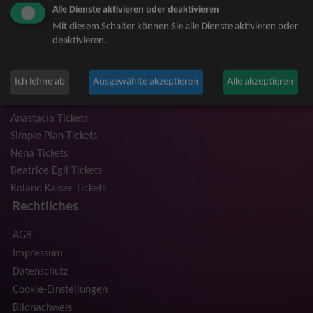
Alle Dienste aktivieren oder deaktivieren
Niedeckens BAP Tickets
Mit diesem Schalter können Sie alle Dienste aktivieren oder
Judas Priest Tickets
deaktivieren.
The BossHoss Tickets
Silbermond Tickets
Ich lehne ab
Ausgewählte akzeptieren
Alle akzeptieren
Trailerpark & Friends Tickets
Bosse Tickets
Anastacia Tickets
Simple Plan Tickets
Nena Tickets
Beatrice Egli Tickets
Roland Kaiser Tickets
Rechtliches
AGB
Impressum
Datenschutz
Cookie-Einstellungen
Bildnachweis