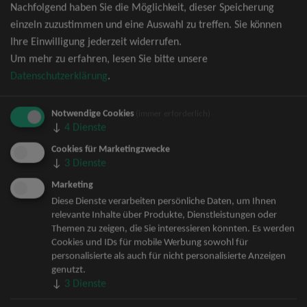
Nachfolgend haben Sie die Möglichkeit, dieser Speicherung
David Garrett Tickets
einzeln zuzustimmen und eine Auswahl zu treffen. Sie können
Andrea Berg Tickets
Ihre Einwilligung jederzeit widerrufen.
Backstreet Boys Tickets
Um mehr zu erfahren, lesen Sie bitte unsere
Unheilig Tickets
Datenschutzerklärung
.
Santiano Tickets
Ina Müller Tickets
Notwendige Cookies
Bryan Adams Tickets
(immer erforderlich)
↓
4
Dienste
Andreas Gabalier Tickets
Die Fantastischen Vier Tickets
Cookies für Marketingzwecke
↓
3
Dienste
Herbert Grönemeyer Tickets
Deep Purple Tickets
Marketing
Howard Carpendale Tickets
Diese Dienste verarbeiten persönliche Daten, um Ihnen
relevante Inhalte über Produkte, Dienstleistungen oder
Jan Delay & Disko No.1 Tickets
Themen zu zeigen, die Sie interessieren könnten. Es werden
Pur Tickets
Cookies und IDs für mobile Werbung sowohl für
Bob Dylan Tickets
personalisierte als auch für nicht personalisierte Anzeigen
Mark Forster Tickets
genutzt.
↓
3
Dienste
The Prodigy Tickets
Sarah Connor Tickets