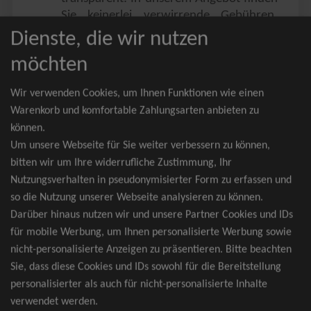
Sie keinerlei verwirrende Gebühren,
Zusatzangebote oder ähnliches.
Dienste, die wir nutzen
Sie erhalten ausschließlich
möchten
zusammenhängende Sitzplätze, welche
nach der Bestplatzbuchung vergeben
Wir verwenden Cookies, um Ihnen Funktionen wie einen
werden.
Warenkorb und komfortable Zahlungsarten anbieten zu
können.
Sollte eine gewünschte Kategorie einmal
Um unsere Webseite für Sie weiter verbessern zu können,
wider Erwarten doch nicht verfügbar
bitten wir um Ihre widerrufliche Zustimmung, Ihr
sein, erhalten Sie von uns Tickets für die
Nutzungsverhalten in pseudonymisierter Form zu erfassen und
nächst bessere Kategorie. Und das
so die Nutzung unserer Webseite analysieren zu können.
kostenfrei und völlig automatisch.
Darüber hinaus nutzen wir und unsere Partner Cookies und IDs
für mobile Werbung, um Ihnen personalisierte Werbung sowie
nicht-personalisierte Anzeigen zu präsentieren. Bitte beachten
Sie, dass diese Cookies und IDs sowohl für die Bereitstellung
TOP-Events
personalisierter als auch für nicht-personalisierte Inhalte
verwendet werden.
André Rieu Tickets