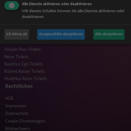
Alle Dienste aktivieren oder deaktivieren
Niedeckens BAP Tickets
Mit diesem Schalter können Sie alle Dienste aktivieren oder
Judas Priest Tickets
deaktivieren.
The BossHoss Tickets
Silbermond Tickets
Ich lehne ab
Ausgewählte akzeptieren
Alle akzeptieren
Trailerpark & Friends Tickets
Anastacia Tickets
Simple Plan Tickets
Nena Tickets
Beatrice Egli Tickets
Roland Kaiser Tickets
Matthias Reim Tickets
Rechtliches
AGB
Impressum
Datenschutz
Cookie-Einstellungen
Bildnachweis