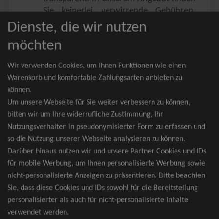
Sie keinerlei verwirrende Gebühren,
Zusatzangebote oder ähnliches.
Dienste, die wir nutzen
Sie erhalten ausschließlich
möchten
zusammenhängende Sitzplätze, welche
nach der Bestplatzbuchung vergeben
Wir verwenden Cookies, um Ihnen Funktionen wie einen
werden.
Warenkorb und komfortable Zahlungsarten anbieten zu
können.
Sollte eine gewünschte Kategorie einmal
Um unsere Webseite für Sie weiter verbessern zu können,
wider Erwarten doch nicht verfügbar
bitten wir um Ihre widerrufliche Zustimmung, Ihr
sein, erhalten Sie von uns Tickets für die
Nutzungsverhalten in pseudonymisierter Form zu erfassen und
nächst bessere Kategorie. Und das
so die Nutzung unserer Webseite analysieren zu können.
kostenfrei und völlig automatisch.
Darüber hinaus nutzen wir und unsere Partner Cookies und IDs
für mobile Werbung, um Ihnen personalisierte Werbung sowie
nicht-personalisierte Anzeigen zu präsentieren. Bitte beachten
Sie, dass diese Cookies und IDs sowohl für die Bereitstellung
TOP-Events
personalisierter als auch für nicht-personalisierte Inhalte
verwendet werden.
André Rieu Tickets