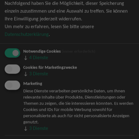
Nachfolgend haben Sie die Möglichkeit, dieser Speicherung
David Garrett Tickets
einzeln zuzustimmen und eine Auswahl zu treffen. Sie können
Andrea Berg Tickets
Ihre Einwilligung jederzeit widerrufen.
Backstreet Boys Tickets
Um mehr zu erfahren, lesen Sie bitte unsere
Unheilig Tickets
Datenschutzerklärung
.
Santiano Tickets
Ina Müller Tickets
Notwendige Cookies
Bryan Adams Tickets
(immer erforderlich)
↓
4
Dienste
Andreas Gabalier Tickets
Die Fantastischen Vier Tickets
Cookies für Marketingzwecke
↓
3
Dienste
Herbert Grönemeyer Tickets
Deep Purple Tickets
Marketing
Howard Carpendale Tickets
Diese Dienste verarbeiten persönliche Daten, um Ihnen
relevante Inhalte über Produkte, Dienstleistungen oder
Jan Delay & Disko No.1 Tickets
Themen zu zeigen, die Sie interessieren könnten. Es werden
Pur Tickets
Cookies und IDs für mobile Werbung sowohl für
Bob Dylan Tickets
personalisierte als auch für nicht personalisierte Anzeigen
Mark Forster Tickets
genutzt.
↓
3
Dienste
The Prodigy Tickets
Sarah Connor Tickets