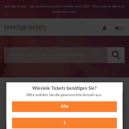
prestige.tickets - Your professional ticket reseller since 2009 - Price may be above or
below face value
(0)
Wieviele Tickets benötigen Sie?
Bitte wählen Sie die gewünschte Anzahl aus.
13
Alle
OCT
2026
1
Alle Termine anzeigen