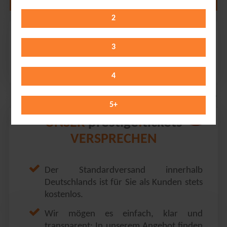
2
The Strokes
PSD BANK DOME // Düsseldorf
3
Tuesday 13.10.2026
19:00 Uhr
4
5
+
prestige
tickets
UNSER
.
VERSPRECHEN
Der Standardversand innerhalb
Deutschlands ist für Sie als Kunden stets
kostenlos.
Wir mögen es einfach, klar und
transparent: In unserem Angebot finden