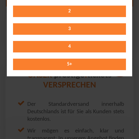
2
RIN
Festhalle Frankfurt // Frankfurt
3
Thursday 03.12.2026
20:00 Uhr
4
5
+
prestige
tickets
UNSER
.
VERSPRECHEN
Der Standardversand innerhalb
Deutschlands ist für Sie als Kunden stets
kostenlos.
Wir mögen es einfach, klar und
transparent: In unserem Angebot finden