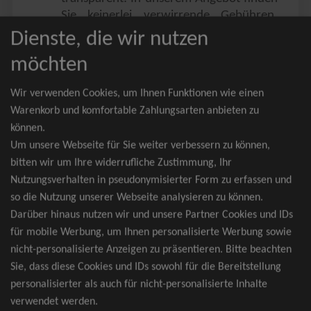
Sie keinerlei verwirrende Gebühren,
Zusatzangebote oder ähnliches.
Dienste, die wir nutzen
Sie erhalten ausschließlich
möchten
zusammenhängende Sitzplätze, welche
nach der Bestplatzbuchung vergeben
Wir verwenden Cookies, um Ihnen Funktionen wie einen
werden.
Warenkorb und komfortable Zahlungsarten anbieten zu
können.
Sollte eine gewünschte Kategorie einmal
Um unsere Webseite für Sie weiter verbessern zu können,
wider Erwarten doch nicht verfügbar
bitten wir um Ihre widerrufliche Zustimmung, Ihr
sein, erhalten Sie von uns Tickets für die
Nutzungsverhalten in pseudonymisierter Form zu erfassen und
nächst bessere Kategorie. Und das
so die Nutzung unserer Webseite analysieren zu können.
kostenfrei und völlig automatisch.
Darüber hinaus nutzen wir und unsere Partner Cookies und IDs
für mobile Werbung, um Ihnen personalisierte Werbung sowie
nicht-personalisierte Anzeigen zu präsentieren. Bitte beachten
Sie, dass diese Cookies und IDs sowohl für die Bereitstellung
TOP-Events
personalisierter als auch für nicht-personalisierte Inhalte
verwendet werden.
André Rieu Tickets