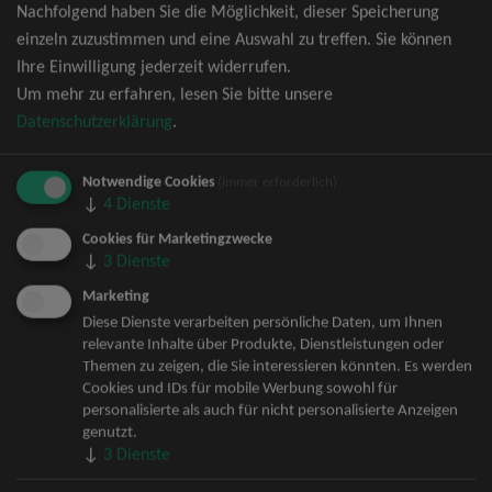
Nachfolgend haben Sie die Möglichkeit, dieser Speicherung
David Garrett Tickets
einzeln zuzustimmen und eine Auswahl zu treffen. Sie können
Andrea Berg Tickets
Ihre Einwilligung jederzeit widerrufen.
Backstreet Boys Tickets
Um mehr zu erfahren, lesen Sie bitte unsere
Unheilig Tickets
Datenschutzerklärung
.
Santiano Tickets
Ina Müller Tickets
Notwendige Cookies
Bryan Adams Tickets
(immer erforderlich)
↓
4
Dienste
Andreas Gabalier Tickets
Die Fantastischen Vier Tickets
Cookies für Marketingzwecke
↓
3
Dienste
Herbert Grönemeyer Tickets
Deep Purple Tickets
Marketing
Howard Carpendale Tickets
Diese Dienste verarbeiten persönliche Daten, um Ihnen
relevante Inhalte über Produkte, Dienstleistungen oder
Jan Delay & Disko No.1 Tickets
Themen zu zeigen, die Sie interessieren könnten. Es werden
Pur Tickets
Cookies und IDs für mobile Werbung sowohl für
Bob Dylan Tickets
personalisierte als auch für nicht personalisierte Anzeigen
Mark Forster Tickets
genutzt.
↓
3
Dienste
The Prodigy Tickets
Sarah Connor Tickets