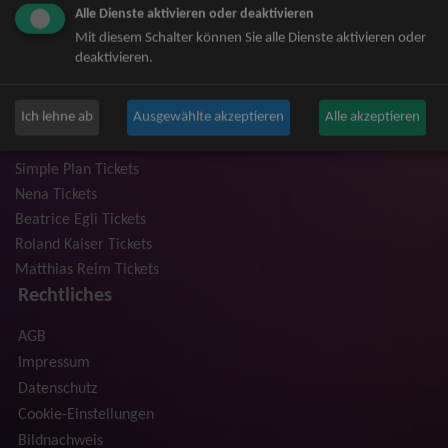
Alle Dienste aktivieren oder deaktivieren
Niedeckens BAP Tickets
Mit diesem Schalter können Sie alle Dienste aktivieren oder
Judas Priest Tickets
deaktivieren.
The BossHoss Tickets
Silbermond Tickets
Ich lehne ab
Ausgewählte akzeptieren
Alle akzeptieren
Trailerpark & Friends Tickets
Anastacia Tickets
Simple Plan Tickets
Nena Tickets
Beatrice Egli Tickets
Roland Kaiser Tickets
Matthias Reim Tickets
Rechtliches
AGB
Impressum
Datenschutz
Cookie-Einstellungen
Bildnachweis