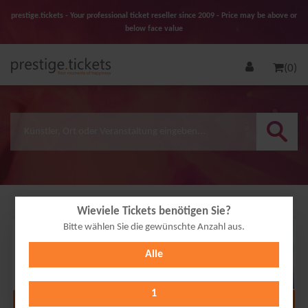
prestige.tickets - Your professional ticket reseller since 2009 - Price may be above or
below face value
(0)
Wieviele Tickets benötigen Sie?
Bitte wählen Sie die gewünschte Anzahl aus.
03
Alle
DEC
2026
1
Alle Termine anzeigen