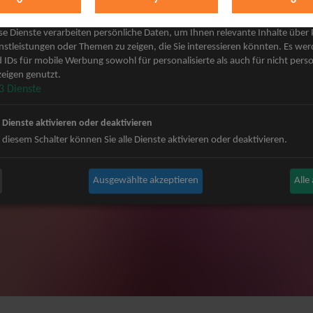
keting
 Grönemeyer Tickets
Judas Priest Tickets
se Dienste verarbeiten persönliche Daten, um Ihnen relevante Inhalte über
ple Tickets
The BossHoss Tickets
nstleistungen oder Themen zu zeigen, die Sie interessieren könnten. Es we
 IDs für mobile Werbung sowohl für personalisierte als auch für nicht perso
Carpendale Tickets
Silbermond Tickets
eigen genutzt.
y & Disko No.1 Tickets
Trailerpark & Friends Tickets
3
Dienste
ets
Bosse Tickets
n Tickets
Anastacia Tickets
e Dienste aktivieren oder deaktivieren
ster Tickets
Simple Plan Tickets
 diesem Schalter können Sie alle Dienste aktivieren oder deaktivieren.
igy Tickets
Nena Tickets
nnor Tickets
Beatrice Egli Tickets
Ausgewählte akzeptieren
Alle
ns BAP Tickets
Roland Kaiser Tickets