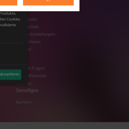
Rechtliches
AGB
 Produkte,
Impressum
rden Cookies
nalisierte
Datenschutz
Cookie-Einstellungen
Bildnachweis
Versand
Hilfe
Häufige Fragen
 akzeptieren
Kontaktformular
Sitemap
Sonstiges
Karriere