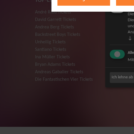
TOP-Events
Mar
André Rieu Tickets
Herbert
Die
David Garrett Tickets
Deep Pur
Die
und
Andrea Berg Tickets
Howard 
Anz
Backstreet Boys Tickets
Jan Dela
↓
Unheilig Tickets
Pur Tick
Santiano Tickets
Bob Dyla
All
Ina Müller Tickets
Mark For
Mit
Bryan Adams Tickets
The Prod
Andreas Gabalier Tickets
Sarah Co
Ich lehne ab
Die Fantastischen Vier Tickets
Niedecke