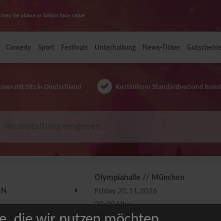
ice may be above or below face value
Comedy
Sport
Festivals
Unterhaltung
News-Ticker
Gutschein
en mit Sitz in Deutschland
Kostenloser Standardversand inner
Olympiahalle // München
IN
Friday 20.11.2026
20:00 Uhr
e, die wir nutzen möchten