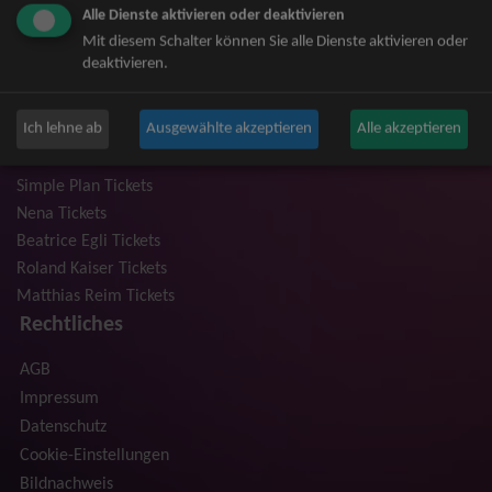
Alle Dienste aktivieren oder deaktivieren
Niedeckens BAP Tickets
Mit diesem Schalter können Sie alle Dienste aktivieren oder
Judas Priest Tickets
deaktivieren.
The BossHoss Tickets
Silbermond Tickets
Ich lehne ab
Ausgewählte akzeptieren
Alle akzeptieren
Trailerpark & Friends Tickets
Anastacia Tickets
Simple Plan Tickets
Nena Tickets
Beatrice Egli Tickets
Roland Kaiser Tickets
Matthias Reim Tickets
Rechtliches
AGB
Impressum
Datenschutz
Cookie-Einstellungen
Bildnachweis