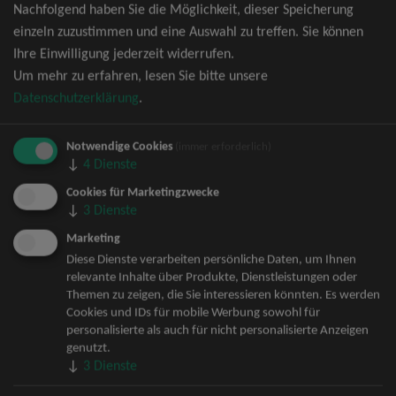
Nachfolgend haben Sie die Möglichkeit, dieser Speicherung
David Garrett Tickets
einzeln zuzustimmen und eine Auswahl zu treffen. Sie können
Andrea Berg Tickets
Ihre Einwilligung jederzeit widerrufen.
Backstreet Boys Tickets
Um mehr zu erfahren, lesen Sie bitte unsere
Unheilig Tickets
Datenschutzerklärung
.
Santiano Tickets
Ina Müller Tickets
Notwendige Cookies
Bryan Adams Tickets
(immer erforderlich)
↓
4
Dienste
Andreas Gabalier Tickets
Die Fantastischen Vier Tickets
Cookies für Marketingzwecke
↓
3
Dienste
Herbert Grönemeyer Tickets
Deep Purple Tickets
Marketing
Howard Carpendale Tickets
Diese Dienste verarbeiten persönliche Daten, um Ihnen
relevante Inhalte über Produkte, Dienstleistungen oder
Jan Delay & Disko No.1 Tickets
Themen zu zeigen, die Sie interessieren könnten. Es werden
Pur Tickets
Cookies und IDs für mobile Werbung sowohl für
Bob Dylan Tickets
personalisierte als auch für nicht personalisierte Anzeigen
Mark Forster Tickets
genutzt.
↓
3
Dienste
The Prodigy Tickets
Sarah Connor Tickets