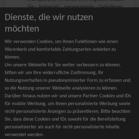
Sie keinerlei verwirrende Gebühren,
Zusatzangebote oder ähnliches.
Dienste, die wir nutzen
Sie erhalten ausschließlich
möchten
zusammenhängende Sitzplätze, welche
nach der Bestplatzbuchung vergeben
Wir verwenden Cookies, um Ihnen Funktionen wie einen
werden.
Warenkorb und komfortable Zahlungsarten anbieten zu
können.
Sollte eine gewünschte Kategorie einmal
Um unsere Webseite für Sie weiter verbessern zu können,
wider Erwarten doch nicht verfügbar
bitten wir um Ihre widerrufliche Zustimmung, Ihr
sein, erhalten Sie von uns Tickets für die
Nutzungsverhalten in pseudonymisierter Form zu erfassen und
nächst bessere Kategorie. Und das
so die Nutzung unserer Webseite analysieren zu können.
kostenfrei und völlig automatisch.
Darüber hinaus nutzen wir und unsere Partner Cookies und IDs
für mobile Werbung, um Ihnen personalisierte Werbung sowie
nicht-personalisierte Anzeigen zu präsentieren. Bitte beachten
Sie, dass diese Cookies und IDs sowohl für die Bereitstellung
TOP-Events
personalisierter als auch für nicht-personalisierte Inhalte
verwendet werden.
André Rieu Tickets