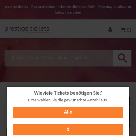
prestige.tickets - Your professional ticket reseller since 2009 - Price may be above or
below face value
(0)
Wieviele Tickets benötigen Sie?
Bitte wählen Sie die gewünschte Anzahl aus.
07
Alle
MAR
2027
1
Alle Termine anzeigen