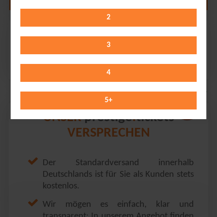
2
Ehrlich Brothers
Westfalenhalle 1 // Dortmund
3
Sunday 07.03.2027
17:00 Uhr
4
5
+
prestige
tickets
UNSER
.
VERSPRECHEN
Der Standardversand innerhalb
Deutschlands ist für Sie als Kunden stets
kostenlos.
Wir mögen es einfach, klar und
transparent: In unserem Angebot finden