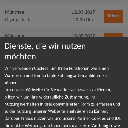
München
12.03.2027
Tickets
Olympiahalle
20:00 Uhr
München
13.03.2027
Tickets
Olympiahalle
19:00 Uhr
Dienste, die wir nutzen
möchten
München
14.03.2027
Tickets
Olympiahalle
11:00 Uhr
Wir verwenden Cookies, um Ihnen Funktionen wie einen
Warenkorb und komfortable Zahlungsarten anbieten zu
können.
München
14.03.2027
Tickets
Um unsere Webseite für Sie weiter verbessern zu können,
Olympiahalle
17:00 Uhr
bitten wir um Ihre widerrufliche Zustimmung, Ihr
Nutzungsverhalten in pseudonymisierter Form zu erfassen und
Neu-Ulm
19.03.2027
Tickets
so die Nutzung unserer Webseite analysieren zu können.
ratiopharm arena
20:00 Uhr
Darüber hinaus nutzen wir und unsere Partner Cookies und IDs
für mobile Werbung, um Ihnen personalisierte Werbung sowie