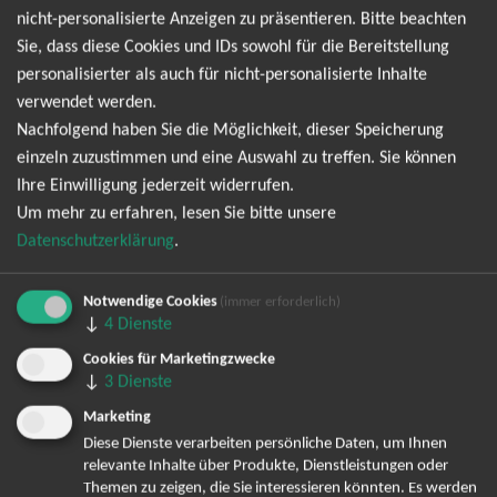
Neu-Ulm
20.03.2027
nicht-personalisierte Anzeigen zu präsentieren. Bitte beachten
Tickets
ratiopharm arena
19:00 Uhr
Sie, dass diese Cookies und IDs sowohl für die Bereitstellung
personalisierter als auch für nicht-personalisierte Inhalte
verwendet werden.
Neu-Ulm
21.03.2027
Tickets
Nachfolgend haben Sie die Möglichkeit, dieser Speicherung
ratiopharm arena
11:00 Uhr
einzeln zuzustimmen und eine Auswahl zu treffen. Sie können
Ihre Einwilligung jederzeit widerrufen.
Neu-Ulm
21.03.2027
Tickets
Um mehr zu erfahren, lesen Sie bitte unsere
ratiopharm arena
17:00 Uhr
Datenschutzerklärung
.
Halle / Westfalen
10.04.2027
Notwendige Cookies
Tickets
(immer erforderlich)
heristo-arena
19:00 Uhr
↓
4
Dienste
Cookies für Marketingzwecke
Halle / Westfalen
11.04.2027
↓
3
Dienste
Tickets
heristo-arena
11:00 Uhr
Marketing
Diese Dienste verarbeiten persönliche Daten, um Ihnen
relevante Inhalte über Produkte, Dienstleistungen oder
Halle / Westfalen
11.04.2027
Tickets
Themen zu zeigen, die Sie interessieren könnten. Es werden