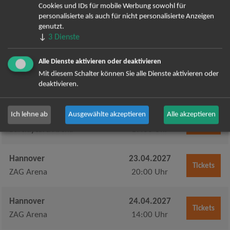
heristo-arena
17:00 Uhr
Cookies und IDs für mobile Werbung sowohl für
personalisierte als auch für nicht personalisierte Anzeigen
genutzt.
Hamburg
16.04.2027
↓
3
Dienste
Tickets
Barclaycard Arena
20:00 Uhr
Alle Dienste aktivieren oder deaktivieren
Hamburg
17.04.2027
Mit diesem Schalter können Sie alle Dienste aktivieren oder
Tickets
deaktivieren.
Barclaycard Arena
14:00 Uhr
Ich lehne ab
Ausgewählte akzeptieren
Alle akzeptieren
Hamburg
17.04.2027
Tickets
Barclaycard Arena
19:00 Uhr
Hannover
23.04.2027
Tickets
ZAG Arena
20:00 Uhr
Hannover
24.04.2027
Tickets
ZAG Arena
14:00 Uhr