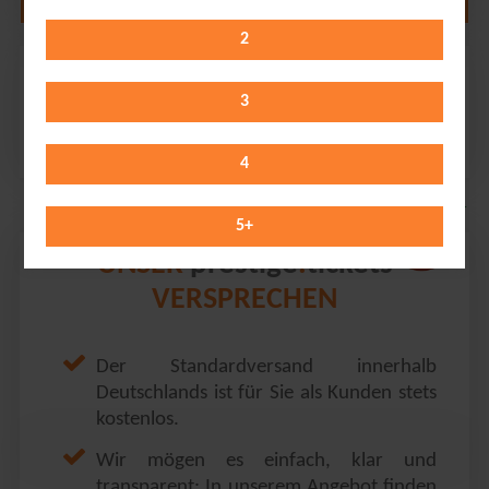
2
Ehrlich Brothers
PSD BANK DOME // Düsseldorf
3
Sunday 28.02.2027
11:00 Uhr
4
5
+
prestige
tickets
UNSER
.
VERSPRECHEN
Der Standardversand innerhalb
Deutschlands ist für Sie als Kunden stets
kostenlos.
Wir mögen es einfach, klar und
transparent: In unserem Angebot finden