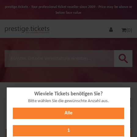
prestige.tickets - Your professional ticket reseller since 2009 - Price may be above or
below face value
(0)
Wieviele Tickets benötigen Sie?
Bitte wählen Sie die gewünschte Anzahl aus.
28
Alle
FEB
2027
1
Alle Termine anzeigen