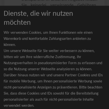
Sie keinerlei verwirrende Gebühren,
Zusatzangebote oder ähnliches.
Dienste, die wir nutzen
Sie erhalten ausschließlich
möchten
zusammenhängende Sitzplätze, welche
nach der Bestplatzbuchung vergeben
Wir verwenden Cookies, um Ihnen Funktionen wie einen
werden.
Warenkorb und komfortable Zahlungsarten anbieten zu
können.
Sollte eine gewünschte Kategorie einmal
Um unsere Webseite für Sie weiter verbessern zu können,
wider Erwarten doch nicht verfügbar
bitten wir um Ihre widerrufliche Zustimmung, Ihr
sein, erhalten Sie von uns Tickets für die
Nutzungsverhalten in pseudonymisierter Form zu erfassen und
nächst bessere Kategorie. Und das
so die Nutzung unserer Webseite analysieren zu können.
kostenfrei und völlig automatisch.
Darüber hinaus nutzen wir und unsere Partner Cookies und IDs
für mobile Werbung, um Ihnen personalisierte Werbung sowie
nicht-personalisierte Anzeigen zu präsentieren. Bitte beachten
Sie, dass diese Cookies und IDs sowohl für die Bereitstellung
TOP-Events
personalisierter als auch für nicht-personalisierte Inhalte
verwendet werden.
André Rieu Tickets