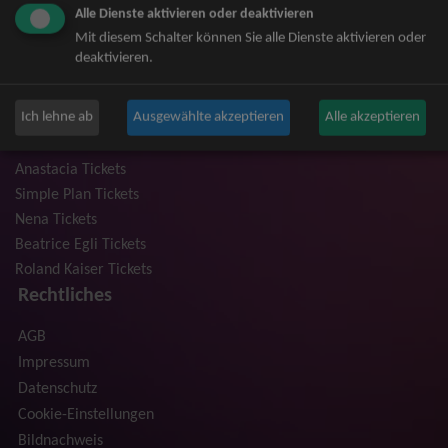
Alle Dienste aktivieren oder deaktivieren
Niedeckens BAP Tickets
Mit diesem Schalter können Sie alle Dienste aktivieren oder
Judas Priest Tickets
deaktivieren.
The BossHoss Tickets
Silbermond Tickets
Ich lehne ab
Ausgewählte akzeptieren
Alle akzeptieren
Trailerpark & Friends Tickets
Bosse Tickets
Anastacia Tickets
Simple Plan Tickets
Nena Tickets
Beatrice Egli Tickets
Roland Kaiser Tickets
Rechtliches
AGB
Impressum
Datenschutz
Cookie-Einstellungen
Bildnachweis