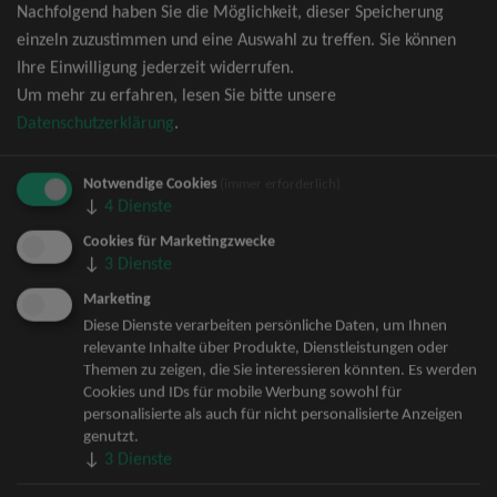
Nachfolgend haben Sie die Möglichkeit, dieser Speicherung
David Garrett Tickets
einzeln zuzustimmen und eine Auswahl zu treffen. Sie können
Andrea Berg Tickets
Ihre Einwilligung jederzeit widerrufen.
Backstreet Boys Tickets
Um mehr zu erfahren, lesen Sie bitte unsere
Unheilig Tickets
Datenschutzerklärung
.
Santiano Tickets
Ina Müller Tickets
Notwendige Cookies
Bryan Adams Tickets
(immer erforderlich)
↓
4
Dienste
Andreas Gabalier Tickets
Die Fantastischen Vier Tickets
Cookies für Marketingzwecke
↓
3
Dienste
Herbert Grönemeyer Tickets
Deep Purple Tickets
Marketing
Howard Carpendale Tickets
Diese Dienste verarbeiten persönliche Daten, um Ihnen
relevante Inhalte über Produkte, Dienstleistungen oder
Jan Delay & Disko No.1 Tickets
Themen zu zeigen, die Sie interessieren könnten. Es werden
Pur Tickets
Cookies und IDs für mobile Werbung sowohl für
Bob Dylan Tickets
personalisierte als auch für nicht personalisierte Anzeigen
Mark Forster Tickets
genutzt.
↓
3
Dienste
The Prodigy Tickets
Sarah Connor Tickets