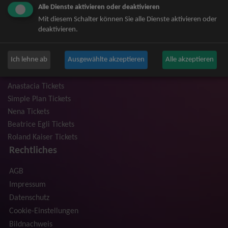
Alle Dienste aktivieren oder deaktivieren
Niedeckens BAP Tickets
Mit diesem Schalter können Sie alle Dienste aktivieren oder
Judas Priest Tickets
deaktivieren.
The BossHoss Tickets
Silbermond Tickets
Ich lehne ab
Ausgewählte akzeptieren
Alle akzeptieren
Trailerpark & Friends Tickets
Bosse Tickets
Anastacia Tickets
Simple Plan Tickets
Nena Tickets
Beatrice Egli Tickets
Roland Kaiser Tickets
Rechtliches
AGB
Impressum
Datenschutz
Cookie-Einstellungen
Bildnachweis