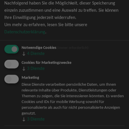
Nachfolgend haben Sie die Möglichkeit, dieser Speicherung
David Garrett Tickets
einzeln zuzustimmen und eine Auswahl zu treffen. Sie können
Andrea Berg Tickets
Ihre Einwilligung jederzeit widerrufen.
Backstreet Boys Tickets
Um mehr zu erfahren, lesen Sie bitte unsere
Unheilig Tickets
Datenschutzerklärung
.
Santiano Tickets
Ina Müller Tickets
Notwendige Cookies
Bryan Adams Tickets
(immer erforderlich)
↓
4
Dienste
Andreas Gabalier Tickets
Die Fantastischen Vier Tickets
Cookies für Marketingzwecke
↓
3
Dienste
Herbert Grönemeyer Tickets
Deep Purple Tickets
Marketing
Howard Carpendale Tickets
Diese Dienste verarbeiten persönliche Daten, um Ihnen
relevante Inhalte über Produkte, Dienstleistungen oder
Jan Delay & Disko No.1 Tickets
Themen zu zeigen, die Sie interessieren könnten. Es werden
Pur Tickets
Cookies und IDs für mobile Werbung sowohl für
Bob Dylan Tickets
personalisierte als auch für nicht personalisierte Anzeigen
Mark Forster Tickets
genutzt.
↓
3
Dienste
The Prodigy Tickets
Sarah Connor Tickets