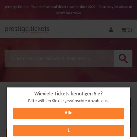
prestige.tickets - Your professional ticket reseller since 2009 - Price may be above or
below face value
(0)
Wieviele Tickets benötigen Sie?
Bitte wählen Sie die gewünschte Anzahl aus.
23
Alle
JAN
2027
1
Alle Termine anzeigen