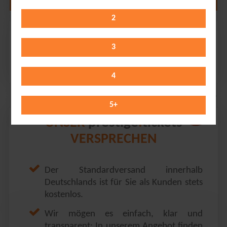
2
Ehrlich Brothers
SAP Arena // Mannheim
3
Saturday 23.01.2027
14:00 Uhr
4
5
+
prestige
tickets
UNSER
.
VERSPRECHEN
Der Standardversand innerhalb
Deutschlands ist für Sie als Kunden stets
kostenlos.
Wir mögen es einfach, klar und
transparent: In unserem Angebot finden