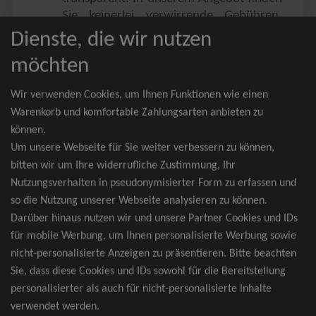
Sie keinerlei verwirrende Gebühren,
Zusatzangebote oder ähnliches.
Dienste, die wir nutzen
Sie erhalten ausschließlich
möchten
zusammenhängende Sitzplätze, welche
nach der Bestplatzbuchung vergeben
Wir verwenden Cookies, um Ihnen Funktionen wie einen
werden.
Warenkorb und komfortable Zahlungsarten anbieten zu
können.
Sollte eine gewünschte Kategorie einmal
Um unsere Webseite für Sie weiter verbessern zu können,
wider Erwarten doch nicht verfügbar
bitten wir um Ihre widerrufliche Zustimmung, Ihr
sein, erhalten Sie von uns Tickets für die
Nutzungsverhalten in pseudonymisierter Form zu erfassen und
nächst bessere Kategorie. Und das
so die Nutzung unserer Webseite analysieren zu können.
kostenfrei und völlig automatisch.
Darüber hinaus nutzen wir und unsere Partner Cookies und IDs
für mobile Werbung, um Ihnen personalisierte Werbung sowie
nicht-personalisierte Anzeigen zu präsentieren. Bitte beachten
Sie, dass diese Cookies und IDs sowohl für die Bereitstellung
TOP-Events
personalisierter als auch für nicht-personalisierte Inhalte
verwendet werden.
André Rieu Tickets