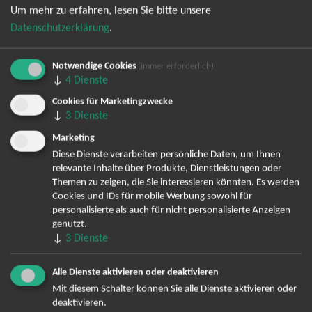
Atmosphäre mit seiner einzigartigen Stimme füllt. Erlebe Hits
Um mehr zu erfahren, lesen Sie bitte unsere
wie "80 Millionen", "Wenn sie tanzt" und viele mehr live und in
Datenschutzerklärung
.
Farbe. Dieses Konzert wird garantiert ein Highlight deines
Jahres! Sichere dir jetzt deine Tickets für einen unvergesslichen
Notwendige Cookies
(immer erforderlich)
Abend voller Emotionen, Energie und guter Musik.
↓
4
Dienste
Glück auf den Straßen Open Airs 2026
Cookies für Marketingzwecke
↓
3
Dienste
Marketing
Diese Dienste verarbeiten persönliche Daten, um Ihnen
relevante Inhalte über Produkte, Dienstleistungen oder
TOP-Events
Themen zu zeigen, die Sie interessieren könnten. Es werden
Cookies und IDs für mobile Werbung sowohl für
André Rieu Tickets
personalisierte als auch für nicht personalisierte Anzeigen
genutzt.
David Garrett Tickets
↓
3
Dienste
Andrea Berg Tickets
Backstreet Boys Tickets
Alle Dienste aktivieren oder deaktivieren
Unheilig Tickets
Mit diesem Schalter können Sie alle Dienste aktivieren oder
Santiano Tickets
deaktivieren.