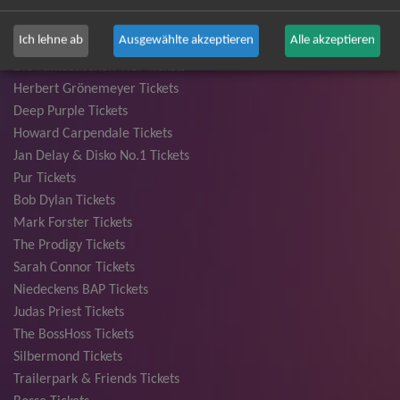
Ina Müller Tickets
Bryan Adams Tickets
Ich lehne ab
Ausgewählte akzeptieren
Alle akzeptieren
Andreas Gabalier Tickets
Die Fantastischen Vier Tickets
Herbert Grönemeyer Tickets
Deep Purple Tickets
Howard Carpendale Tickets
Jan Delay & Disko No.1 Tickets
Pur Tickets
Bob Dylan Tickets
Mark Forster Tickets
The Prodigy Tickets
Sarah Connor Tickets
Niedeckens BAP Tickets
Judas Priest Tickets
The BossHoss Tickets
Silbermond Tickets
Trailerpark & Friends Tickets