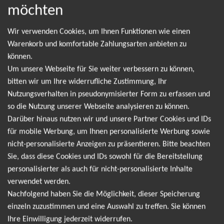
Lennestadt
18.09.2026
möchten
Tickets
Elspe Festival Freilichtbühne
19:00 Uhr
Wir verwenden Cookies, um Ihnen Funktionen wie einen
Warenkorb und komfortable Zahlungsarten anbieten zu
Max Giesinger
können.
Um unsere Webseite für Sie weiter verbessern zu können,
Max Giesinger, der talentierte Singer-Songwriter und
bitten wir um Ihre widerrufliche Zustimmung, Ihr
charismatische Entertainer, kommt in deine Stadt und
Nutzungsverhalten in pseudonymisierter Form zu erfassen und
verspricht ein Konzerterlebnis, das du nicht verpassen solltest.
so die Nutzung unserer Webseite analysieren zu können.
Mit seinen gefühlvollen Texten, mitreißenden Melodien und
Darüber hinaus nutzen wir und unsere Partner Cookies und IDs
einer beeindruckenden Bühnenpräsenz hat Max Giesinger
für mobile Werbung, um Ihnen personalisierte Werbung sowie
bereits die Herzen von Millionen Fans erobert. Das Konzert
nicht-personalisierte Anzeigen zu präsentieren. Bitte beachten
verspricht eine einzigartige Mischung aus Hits von seinem
Sie, dass diese Cookies und IDs sowohl für die Bereitstellung
Erfolgsalbum "Der Junge, der rennt" sowie neuen Songs, die
personalisierter als auch für nicht-personalisierte Inhalte
unter die Haut gehen. Von tiefgründigen Balladen bis zu
verwendet werden.
energiegeladenen Rocknummern - Max Giesinger bietet eine
Nachfolgend haben Sie die Möglichkeit, dieser Speicherung
musikalische Bandbreite, die jeden Geschmack anspricht. Sei
einzeln zuzustimmen und eine Auswahl zu treffen. Sie können
dabei, wenn Max Giesinger die Bühne betritt und die
Ihre Einwilligung jederzeit widerrufen.