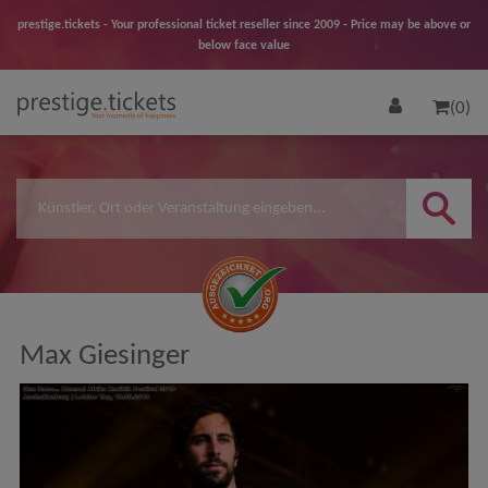
prestige.tickets - Your professional ticket reseller since 2009 - Price may be above or
below face value
(0)
Max Giesinger