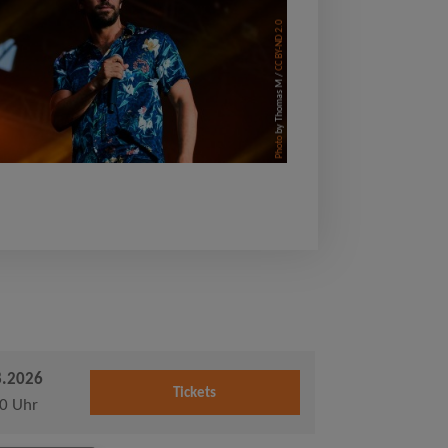
CC BY-ND 2.0
by Thomas M /
Photo
8.2026
Tickets
0 Uhr