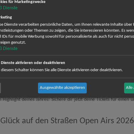
kies für Marketingzwecke
n-Air Gelände Stadthalle Bremerhaven
20:0
3
Dienste
keting
nnestadt
18.0
se Dienste verarbeiten persönliche Daten, um Ihnen relevante Inhalte über
pe Festival Freilichtbühne
19:0
nstleistungen oder Themen zu zeigen, die Sie interessieren könnten. Es we
 IDs für mobile Werbung sowohl für personalisierte als auch für nicht perso
eigen genutzt.
3
Dienste
Max Giesinger
er und charismatische Entertainer, kommt in deine Stadt und verspri
e Dienste aktivieren oder deaktivieren
eißenden Melodien und einer beeindruckenden Bühnenpräsenz hat Max 
 diesem Schalter können Sie alle Dienste aktivieren oder deaktivieren.
ige Mischung aus Hits von seinem Erfolgsalbum "Der Junge, der renn
denen Rocknummern - Max Giesinger bietet eine musikalische Bandbre
Ausgewählte akzeptieren
Alle
mosphäre mit seiner einzigartigen Stimme füllt. Erlebe Hits wie "80 
n Highlight deines Jahres! Sichere dir jetzt deine Tickets für einen
Glück auf den Straßen Open Airs 2026