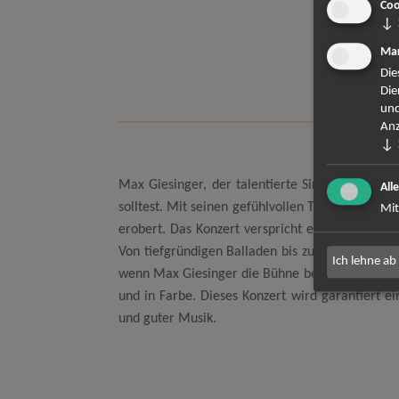
Coo
Ope
↓
Mar
Le
Die
Els
Die
und
Anz
↓
Max Giesinger, der talentierte Singer-Songwrit
All
solltest. Mit seinen gefühlvollen Texten, mitr
Mit
erobert. Das Konzert verspricht eine einzigart
Von tiefgründigen Balladen bis zu energiegela
Ich lehne ab
wenn Max Giesinger die Bühne betritt und die At
und in Farbe. Dieses Konzert wird garantiert ei
und guter Musik.