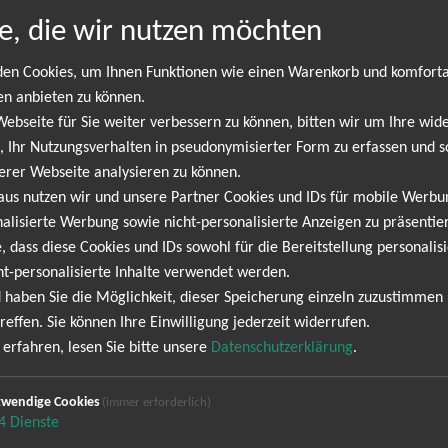
llrose
14.0
e, die wir nutzen möchten
erland Mühlenwerke
19:3
en Cookies, um Ihnen Funktionen wie einen Warenkorb und komfort
CH
15.0
en anbieten zu können.
losspark
20:0
bseite für Sie weiter verbessern zu können, bitten wir um Ihre wide
 Ihr Nutzungsverhalten in pseudonymisierter Form zu erfassen und s
erer Webseite analysieren zu können.
litz
21.0
aus nutzen wir und unsere Partner Cookies und IDs für mobile Werb
LTurBRAUEREI - Landskron
20:0
alisierte Werbung sowie nicht-personalisierte Anzeigen zu präsentier
, dass diese Cookies und IDs sowohl für die Bereitstellung personalisi
inbach - Langenbach
22.0
ht-personalisierte Inhalte verwendet werden.
urtheater
20:0
 haben Sie die Möglichkeit, dieser Speicherung einzeln zuzustimmen
reffen. Sie können Ihre Einwilligung jederzeit widerrufen.
LDERN
23.0
erfahren, lesen Sie bitte unsere
Datenschutzerklärung
.
dfreibad Walbeck Geldern
20:0
wendige Cookies
(immer erforderlich)
4
Dienste
emerhaven
04.0