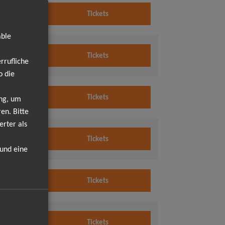
8.2026
Tickets
0 Uhr
able
8.2026
Tickets
0 Uhr
rrufliche
o die
8.2026
Tickets
ung, um
0 Uhr
en. Bitte
erter als
8.2026
Tickets
0 Uhr
 und eine
8.2026
Tickets
0 Uhr
9.2026
Tickets