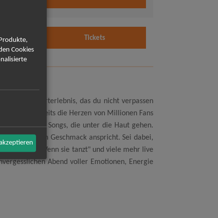
0 Uhr
9.2026
Tickets
 Produkte,
0 Uhr
rden Cookies
nalisierte
cht ein Konzerterlebnis, das du nicht verpassen
Giesinger bereits die Herzen von Millionen Fans
t" sowie neuen Songs, die unter die Haut gehen.
ite, die jeden Geschmack anspricht. Sei dabei,
 akzeptieren
Millionen", "Wenn sie tanzt" und viele mehr live
 unvergesslichen Abend voller Emotionen, Energie