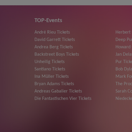
TOP-Events
André Rieu Tickets
Herbert
David Garrett Tickets
Deep Pur
Andrea Berg Tickets
Howard 
Backstreet Boys Tickets
Jan Dela
Unheilig Tickets
Pur Tick
Santiano Tickets
Bob Dyla
Ina Müller Tickets
Mark For
Bryan Adams Tickets
The Prod
Andreas Gabalier Tickets
Sarah Co
Die Fantastischen Vier Tickets
Niedecke