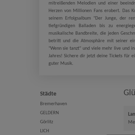
mitreißenden Melodien und einer beeind
Herzen von Millionen Fans erobert. Das Ko
seinem Erfolgsalbum "Der Junge, der re
tiefgründigen Balladen bis zu energi
musikalische Bandbreite, die jeden Gesch
betritt und die Atmosphäre mit seiner ein
"Wenn sie tanzt" und viele mehr live und in
Jahres! Sichere dir jetzt deine Tickets für
guter Musik.
Glü
Städte
Bremerhaven
GELDERN
La
Görlitz
Me
LICH