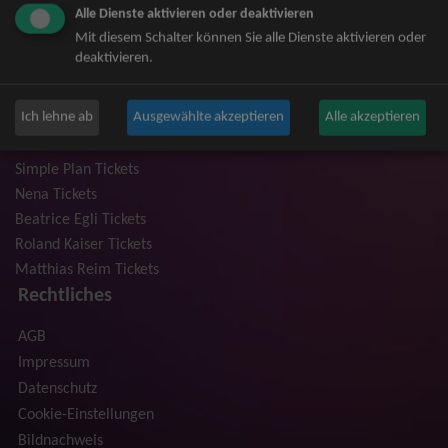
Alle Dienste aktivieren oder deaktivieren
Niedeckens BAP Tickets
Mit diesem Schalter können Sie alle Dienste aktivieren oder
Judas Priest Tickets
deaktivieren.
The BossHoss Tickets
Silbermond Tickets
Ich lehne ab
Ausgewählte akzeptieren
Alle akzeptieren
Trailerpark & Friends Tickets
Anastacia Tickets
Simple Plan Tickets
Nena Tickets
Beatrice Egli Tickets
Roland Kaiser Tickets
Matthias Reim Tickets
Rechtliches
AGB
Impressum
Datenschutz
Cookie-Einstellungen
Bildnachweis