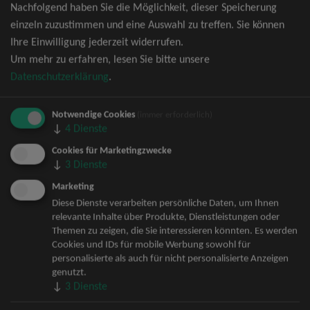
Nachfolgend haben Sie die Möglichkeit, dieser Speicherung
David Garrett Tickets
einzeln zuzustimmen und eine Auswahl zu treffen. Sie können
Andrea Berg Tickets
Ihre Einwilligung jederzeit widerrufen.
Backstreet Boys Tickets
Um mehr zu erfahren, lesen Sie bitte unsere
Unheilig Tickets
Datenschutzerklärung
.
Santiano Tickets
Ina Müller Tickets
Notwendige Cookies
Bryan Adams Tickets
(immer erforderlich)
↓
4
Dienste
Andreas Gabalier Tickets
Die Fantastischen Vier Tickets
Cookies für Marketingzwecke
↓
3
Dienste
Herbert Grönemeyer Tickets
Deep Purple Tickets
Marketing
Howard Carpendale Tickets
Diese Dienste verarbeiten persönliche Daten, um Ihnen
relevante Inhalte über Produkte, Dienstleistungen oder
Jan Delay & Disko No.1 Tickets
Themen zu zeigen, die Sie interessieren könnten. Es werden
Pur Tickets
Cookies und IDs für mobile Werbung sowohl für
Bob Dylan Tickets
personalisierte als auch für nicht personalisierte Anzeigen
Mark Forster Tickets
genutzt.
↓
3
Dienste
The Prodigy Tickets
Sarah Connor Tickets