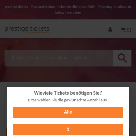
prestige.tickets - Your professional ticket reseller since 2009 - Price may be above or
below face value
(0)
Wieviele Tickets benötigen Sie?
Bitte wählen Sie die gewünschte Anzahl aus.
21
Alle
AUG
2026
1
Alle Termine anzeigen