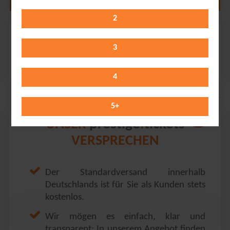
2
AnnenMayKantereit
Trabrennbahn Hamburg Bahrenfeld // Hamburg
3
Friday 21.08.2026
19:00 Uhr
4
5
+
prestige
tickets
UNSER
.
VERSPRECHEN
Der Standardversand innerhalb
Deutschlands ist für Sie als Kunden stets
kostenlos.
Wir mögen es einfach, klar und
transparent: In unserem Angebot finden