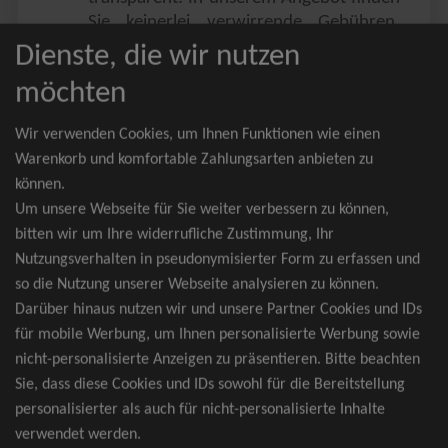
Sie keinerlei verwirrende Gebühren,
Zusatzangebote oder ähnliches.
Dienste, die wir nutzen
Sie erhalten ausschließlich
möchten
zusammenhängende Sitzplätze, welche
nach der Bestplatzbuchung vergeben
Wir verwenden Cookies, um Ihnen Funktionen wie einen
werden.
Warenkorb und komfortable Zahlungsarten anbieten zu
können.
Sollte eine gewünschte Kategorie einmal
Um unsere Webseite für Sie weiter verbessern zu können,
wider Erwarten doch nicht verfügbar
bitten wir um Ihre widerrufliche Zustimmung, Ihr
sein, erhalten Sie von uns Tickets für die
Nutzungsverhalten in pseudonymisierter Form zu erfassen und
nächst bessere Kategorie. Und das
so die Nutzung unserer Webseite analysieren zu können.
kostenfrei und völlig automatisch.
Darüber hinaus nutzen wir und unsere Partner Cookies und IDs
für mobile Werbung, um Ihnen personalisierte Werbung sowie
nicht-personalisierte Anzeigen zu präsentieren. Bitte beachten
Sie, dass diese Cookies und IDs sowohl für die Bereitstellung
TOP-Events
personalisierter als auch für nicht-personalisierte Inhalte
verwendet werden.
André Rieu Tickets