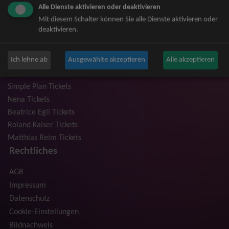
Alle Dienste aktivieren oder deaktivieren
Niedeckens BAP Tickets
Mit diesem Schalter können Sie alle Dienste aktivieren oder
Judas Priest Tickets
deaktivieren.
The BossHoss Tickets
Silbermond Tickets
Ich lehne ab
Ausgewählte akzeptieren
Alle akzeptieren
Trailerpark & Friends Tickets
Anastacia Tickets
Simple Plan Tickets
Nena Tickets
Beatrice Egli Tickets
Roland Kaiser Tickets
Matthias Reim Tickets
Rechtliches
AGB
Impressum
Datenschutz
Cookie-Einstellungen
Bildnachweis