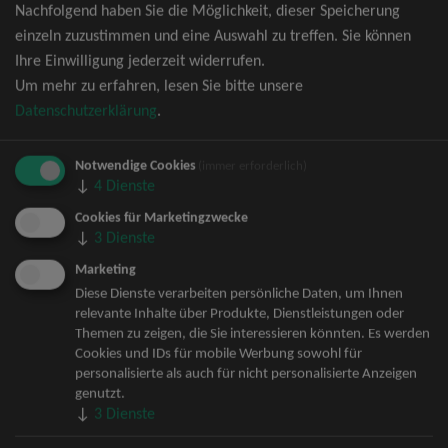
Nachfolgend haben Sie die Möglichkeit, dieser Speicherung
David Garrett Tickets
einzeln zuzustimmen und eine Auswahl zu treffen. Sie können
Andrea Berg Tickets
Ihre Einwilligung jederzeit widerrufen.
Backstreet Boys Tickets
Um mehr zu erfahren, lesen Sie bitte unsere
Unheilig Tickets
Datenschutzerklärung
.
Santiano Tickets
Ina Müller Tickets
Notwendige Cookies
Bryan Adams Tickets
(immer erforderlich)
↓
4
Dienste
Andreas Gabalier Tickets
Die Fantastischen Vier Tickets
Cookies für Marketingzwecke
↓
3
Dienste
Herbert Grönemeyer Tickets
Deep Purple Tickets
Marketing
Howard Carpendale Tickets
Diese Dienste verarbeiten persönliche Daten, um Ihnen
relevante Inhalte über Produkte, Dienstleistungen oder
Jan Delay & Disko No.1 Tickets
Themen zu zeigen, die Sie interessieren könnten. Es werden
Pur Tickets
Cookies und IDs für mobile Werbung sowohl für
Bob Dylan Tickets
personalisierte als auch für nicht personalisierte Anzeigen
Mark Forster Tickets
genutzt.
↓
3
Dienste
The Prodigy Tickets
Sarah Connor Tickets