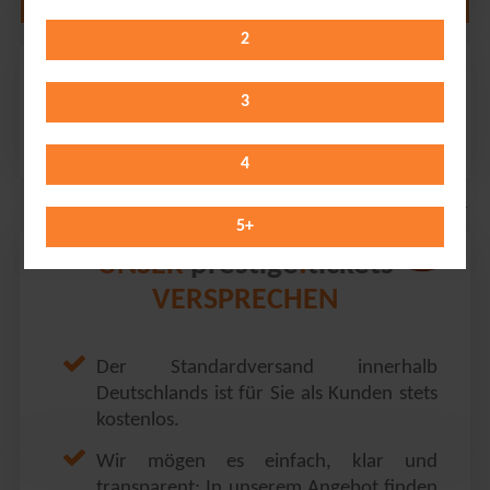
2
Nena
Wasserschloss Klaffenbach // Chemnitz
3
Friday 21.08.2026
20:30 Uhr
4
5
+
prestige
tickets
UNSER
.
VERSPRECHEN
Der Standardversand innerhalb
Deutschlands ist für Sie als Kunden stets
kostenlos.
Wir mögen es einfach, klar und
transparent: In unserem Angebot finden