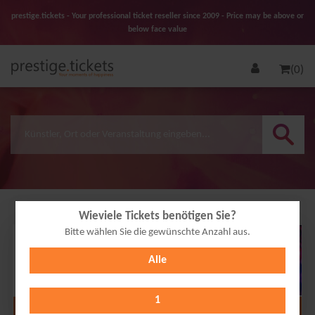
prestige.tickets - Your professional ticket reseller since 2009 - Price may be above or
below face value
(0)
Wieviele Tickets benötigen Sie?
Bitte wählen Sie die gewünschte Anzahl aus.
21
Alle
AUG
2026
1
Alle Termine anzeigen