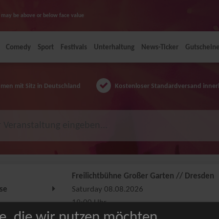
ice may be above or below face value
Comedy
Sport
Festivals
Unterhaltung
News-Ticker
Gutschein
en mit Sitz in Deutschland
Kostenloser Standardversand inner
Freilichtbühne Großer Garten // Dresden
se
Saturday 08.08.2026
19:00 Uhr
e, die wir nutzen möchten