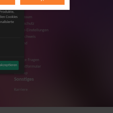
Rechtliches
AGB
 Produkte,
Impressum
rden Cookies
nalisierte
Datenschutz
Cookie-Einstellungen
Bildnachweis
Versand
Hilfe
Häufige Fragen
 akzeptieren
Kontaktformular
Sitemap
Sonstiges
Karriere