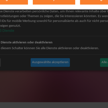
keting
 Grönemeyer Tickets
Judas Priest Tickets
se Dienste verarbeiten persönliche Daten, um Ihnen relevante Inhalte über
ple Tickets
The BossHoss Tickets
nstleistungen oder Themen zu zeigen, die Sie interessieren könnten. Es we
 IDs für mobile Werbung sowohl für personalisierte als auch für nicht perso
Carpendale Tickets
Silbermond Tickets
eigen genutzt.
y & Disko No.1 Tickets
Trailerpark & Friends Tickets
3
Dienste
ets
Bosse Tickets
n Tickets
Anastacia Tickets
e Dienste aktivieren oder deaktivieren
ster Tickets
Simple Plan Tickets
 diesem Schalter können Sie alle Dienste aktivieren oder deaktivieren.
igy Tickets
Nena Tickets
nnor Tickets
Beatrice Egli Tickets
Ausgewählte akzeptieren
Alle
ns BAP Tickets
Roland Kaiser Tickets