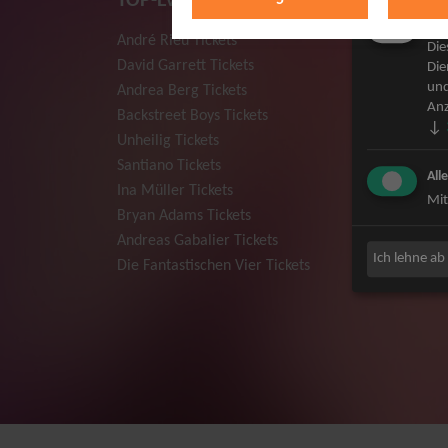
TOP-Events
Mar
André Rieu Tickets
Herbert
Die
David Garrett Tickets
Deep Pur
Die
und
Andrea Berg Tickets
Howard 
Anz
Backstreet Boys Tickets
Jan Dela
↓
Unheilig Tickets
Pur Tick
Santiano Tickets
Bob Dyla
All
Ina Müller Tickets
Mark For
Mit
Bryan Adams Tickets
The Prod
Andreas Gabalier Tickets
Sarah Co
Ich lehne ab
Die Fantastischen Vier Tickets
Niedecke