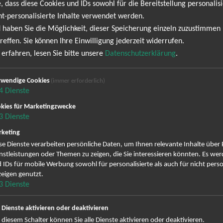
, dass diese Cookies und IDs sowohl für die Bereitstellung personalisi
Bosse
ht-personalisierte Inhalte verwendet werden.
 haben Sie die Möglichkeit, dieser Speicherung einzeln zuzustimmen
eise mit einer der beliebtesten deutschen Rockbands - Bosse! M
reffen. Sie können Ihre Einwilligung jederzeit widerrufen.
en Bosse sich in den letzten Jahren zu einer der führenden Grupp
erfahren, lesen Sie bitte unsere
Datenschutzerklärung
.
Bosse, fesseln ihr Publikum mit einer einzigartigen Mischung au
n Gitarrenriffs und ehrlichen, berührenden Texten. Ob melancholi
wendige Cookies
(immer erforderlich)
 Reise mitzunehmen. Die Live-Auftritte von Bosse sind legendär
4
Dienste
präsenz und der Fähigkeit, das Publikum zu begeistern, sorgen s
kies für Marketingzwecke
rten - Bosse schaffen es immer, eine Verbindung zu ihrem Publi
3
Dienste
eit, Bosse live zu erleben! Sichern Sie sich jetzt Ihre Tickets und 
keting
rt Oder" zum Besten gibt. Freuen Sie sich auf einen Abend voller mi
se Dienste verarbeiten persönliche Daten, um Ihnen relevante Inhalte über
-Konzert bieten kann. Sichern Sie sich Ihre Tickets jetzt und freuen
nstleistungen oder Themen zu zeigen, die Sie interessieren könnten. Es we
 IDs für mobile Werbung sowohl für personalisierte als auch für nicht perso
eigen genutzt.
Tour 2026
3
Dienste
e Dienste aktivieren oder deaktivieren
 diesem Schalter können Sie alle Dienste aktivieren oder deaktivieren.