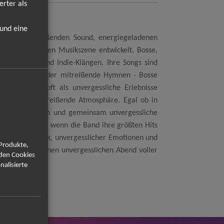
erter als
 und eine
it ihrem mitreißenden Sound, energiegeladenen
en der deutschen Musikszene entwickelt. Bosse,
s Rock, Pop und Indie-Klängen. Ihre Songs sind
sche Balladen oder mitreißende Hymnen - Bosse
 und werden oft als unvergessliche Erlebnisse
ie für eine mitreißende Atmosphäre. Egal ob in
kum herzustellen und gemeinsam unvergessliche
seien Sie dabei, wenn die Band ihre größten Hits
treißender Musik, unvergesslicher Emotionen und
 Produkte,
 Sie sich auf einen unvergesslichen Abend voller
rden Cookies
nalisierte