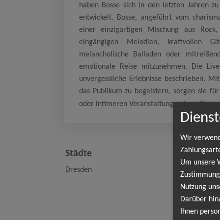
haben Bosse sich in den letzten Jahren z
entwickelt. Bosse, angeführt vom charism
einer einzigartigen Mischung aus Rock,
eingängigen Melodien, kraftvollen Gi
melancholische Balladen oder mitreißen
emotionale Reise mitzunehmen. Die Live
unvergessliche Erlebnisse beschrieben. Mi
das Publikum zu begeistern, sorgen sie fü
oder intimeren Veranstaltungsorten - Bosse.
Dienst
Wir verwend
To
Zahlungsart
Städte
Um unsere We
Dresden
Zustimmung,
Dr
Nutzung uns
Fre
Darüber hin
Ihnen person