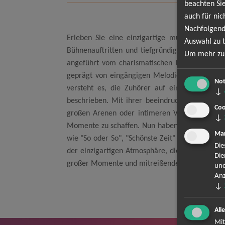
beachten Sie
auch für nic
Nachfolgend
Erleben Sie eine einzigartige musikalische R
Auswahl zu t
Bühnenauftritten und tiefgründigen Texten hab
Um mehr zu 
angeführt vom charismatischen Frontmann Axel 
geprägt von eingängigen Melodien, kraftvolle
Not
versteht es, die Zuhörer auf eine emotionale
↓
beschrieben. Mit ihrer beeindruckenden Bühnen
Coo
großen Arenen oder intimeren Veranstaltungso
↓
Momente zu schaffen. Nun haben Sie die Gelegenh
Mar
wie "So oder So", "Schönste Zeit" und "Frankfu
Die
der einzigartigen Atmosphäre, die nur ein Bosse
Die
großer Momente und mitreißender Klänge!
und
Anz
↓
All
Mit