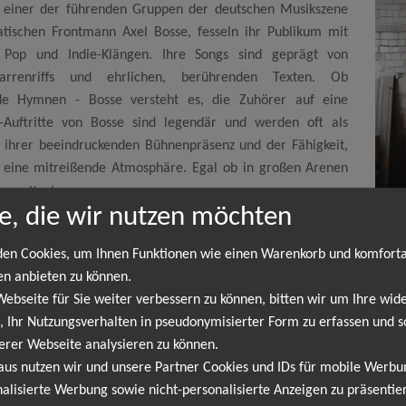
u einer der führenden Gruppen der deutschen Musikszene
atischen Frontmann Axel Bosse, fesseln ihr Publikum mit
 Pop und Indie-Klängen. Ihre Songs sind geprägt von
tarrenriffs und ehrlichen, berührenden Texten. Ob
de Hymnen - Bosse versteht es, die Zuhörer auf eine
-Auftritte von Bosse sind legendär und werden oft als
t ihrer beeindruckenden Bühnenpräsenz und der Fähigkeit,
r eine mitreißende Atmosphäre. Egal ob in großen Arenen
..
weiterlesen
e, die wir nutzen möchten
en Cookies, um Ihnen Funktionen wie einen Warenkorb und komfort
ur 2026
en anbieten zu können.
bseite für Sie weiter verbessern zu können, bitten wir um Ihre wide
 Ihr Nutzungsverhalten in pseudonymisierter Form zu erfassen und s
esden
08.08.
erer Webseite analysieren zu können.
ilichtbühne Großer Garten
19:00 
aus nutzen wir und unsere Partner Cookies und IDs für mobile Werb
alisierte Werbung sowie nicht-personalisierte Anzeigen zu präsentier