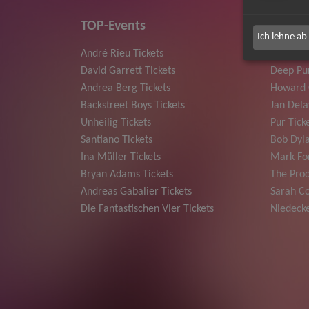
TOP-Events
Ich lehne ab
André Rieu Tickets
Herbert
David Garrett Tickets
Deep Pur
Andrea Berg Tickets
Howard 
Backstreet Boys Tickets
Jan Dela
Unheilig Tickets
Pur Tick
Santiano Tickets
Bob Dyla
Ina Müller Tickets
Mark For
Bryan Adams Tickets
The Prod
Andreas Gabalier Tickets
Sarah Co
Die Fantastischen Vier Tickets
Niedecke