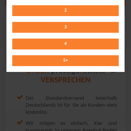
2
Ayliva
Seaside Beach Baldeney // Essen
3
Saturday 29.08.2026
20:00 Uhr
4
5
+
prestige
tickets
UNSER
.
VERSPRECHEN
Der Standardversand innerhalb
Deutschlands ist für Sie als Kunden stets
kostenlos.
Wir mögen es einfach, klar und
transparent: In unserem Angebot finden