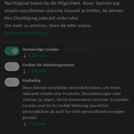
Nachfolgend haben Sie die Möglichkeit, dieser Speicherung
David Garrett Tickets
einzeln zuzustimmen und eine Auswahl zu treffen. Sie können
Andrea Berg Tickets
Ihre Einwilligung jederzeit widerrufen.
Backstreet Boys Tickets
Um mehr zu erfahren, lesen Sie bitte unsere
Unheilig Tickets
Datenschutzerklärung
.
Santiano Tickets
Ina Müller Tickets
Notwendige Cookies
Bryan Adams Tickets
(immer erforderlich)
↓
4
Dienste
Andreas Gabalier Tickets
Die Fantastischen Vier Tickets
Cookies für Marketingzwecke
↓
3
Dienste
Herbert Grönemeyer Tickets
Deep Purple Tickets
Marketing
Howard Carpendale Tickets
Diese Dienste verarbeiten persönliche Daten, um Ihnen
relevante Inhalte über Produkte, Dienstleistungen oder
Jan Delay & Disko No.1 Tickets
Themen zu zeigen, die Sie interessieren könnten. Es werden
Pur Tickets
Cookies und IDs für mobile Werbung sowohl für
Bob Dylan Tickets
personalisierte als auch für nicht personalisierte Anzeigen
Mark Forster Tickets
genutzt.
↓
3
Dienste
The Prodigy Tickets
Sarah Connor Tickets