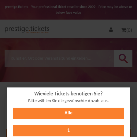
prestige.tickets - Your professional ticket reseller since 2009 - Price may be above or
below face value
(0)
Wieviele Tickets benötigen Sie?
Bitte wählen Sie die gewünschte Anzahl aus.
29
Alle
AUG
2026
1
Alle Termine anzeigen