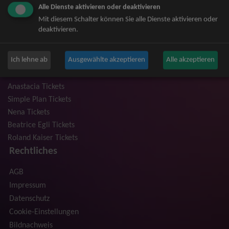
Alle Dienste aktivieren oder deaktivieren
Niedeckens BAP Tickets
Mit diesem Schalter können Sie alle Dienste aktivieren oder
Judas Priest Tickets
deaktivieren.
The BossHoss Tickets
Silbermond Tickets
Ich lehne ab
Ausgewählte akzeptieren
Alle akzeptieren
Trailerpark & Friends Tickets
Bosse Tickets
Anastacia Tickets
Simple Plan Tickets
Nena Tickets
Beatrice Egli Tickets
Roland Kaiser Tickets
Rechtliches
AGB
Impressum
Datenschutz
Cookie-Einstellungen
Bildnachweis