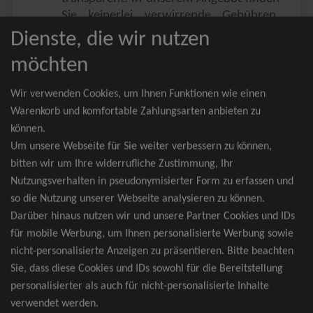
Sie keinerlei verwirrende Gebühren,
Zusatzangebote oder ähnliches.
Dienste, die wir nutzen
Sie erhalten ausschließlich
möchten
zusammenhängende Sitzplätze, welche
nach der Bestplatzbuchung vergeben
Wir verwenden Cookies, um Ihnen Funktionen wie einen
werden.
Warenkorb und komfortable Zahlungsarten anbieten zu
können.
Sollte eine gewünschte Kategorie einmal
Um unsere Webseite für Sie weiter verbessern zu können,
wider Erwarten doch nicht verfügbar
bitten wir um Ihre widerrufliche Zustimmung, Ihr
sein, erhalten Sie von uns Tickets für die
Nutzungsverhalten in pseudonymisierter Form zu erfassen und
nächst bessere Kategorie. Und das
so die Nutzung unserer Webseite analysieren zu können.
kostenfrei und völlig automatisch.
Darüber hinaus nutzen wir und unsere Partner Cookies und IDs
für mobile Werbung, um Ihnen personalisierte Werbung sowie
nicht-personalisierte Anzeigen zu präsentieren. Bitte beachten
Sie, dass diese Cookies und IDs sowohl für die Bereitstellung
TOP-Events
personalisierter als auch für nicht-personalisierte Inhalte
verwendet werden.
André Rieu Tickets