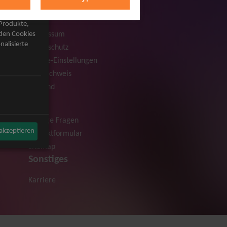
Rechtliches
AGB
 Produkte,
Impressum
rden Cookies
nalisierte
Datenschutz
Cookie-Einstellungen
Bildnachweis
Versand
Hilfe
Häufige Fragen
 akzeptieren
Kontaktformular
Sitemap
Sonstiges
Karriere