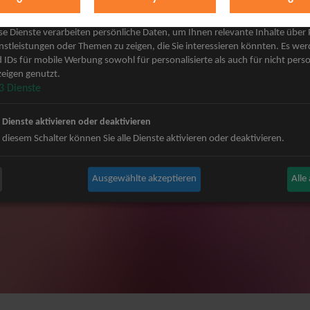
keting
 Grönemeyer Tickets
Judas Priest Tickets
se Dienste verarbeiten persönliche Daten, um Ihnen relevante Inhalte über
ple Tickets
The BossHoss Tickets
nstleistungen oder Themen zu zeigen, die Sie interessieren könnten. Es we
 IDs für mobile Werbung sowohl für personalisierte als auch für nicht perso
Carpendale Tickets
Silbermond Tickets
eigen genutzt.
y & Disko No.1 Tickets
Trailerpark & Friends Tickets
3
Dienste
ets
Bosse Tickets
n Tickets
Anastacia Tickets
e Dienste aktivieren oder deaktivieren
ster Tickets
Simple Plan Tickets
 diesem Schalter können Sie alle Dienste aktivieren oder deaktivieren.
igy Tickets
Nena Tickets
nnor Tickets
Beatrice Egli Tickets
Ausgewählte akzeptieren
Alle
ns BAP Tickets
Roland Kaiser Tickets