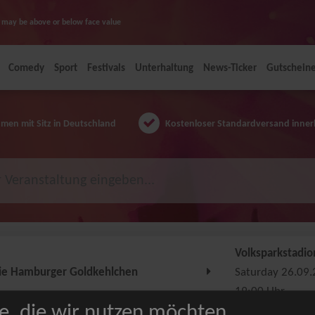
ice may be above or below face value
Comedy
Sport
Festivals
Unterhaltung
News-Ticker
Gutschein
en mit Sitz in Deutschland
Kostenloser Standardversand inner
Volksparkstadi
ie Hamburger Goldkehlchen
Saturday 26.09
19:00 Uhr
e, die wir nutzen möchten