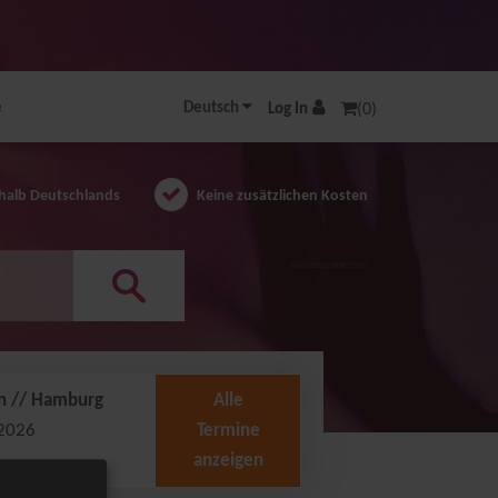
e
Deutsch
Log In
(0)
halb Deutschlands
Keine zusätzlichen Kosten
AUSGEZEICHNET.ORG
on // Hamburg
Alle
.2026
Termine
anzeigen