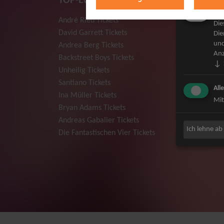
TOP-Events
Mar
André Rieu Tickets
Herbert
Die
David Garrett Tickets
Deep Pur
Die
und
Andrea Berg Tickets
Howard 
Anz
Backstreet Boys Tickets
Jan Dela
↓
Unheilig Tickets
Pur Tick
Santiano Tickets
Bob Dyla
All
Ina Müller Tickets
Mark For
Mit
Bryan Adams Tickets
The Prod
Andreas Gabalier Tickets
Sarah Co
Ich lehne ab
Die Fantastischen Vier Tickets
Niedecke