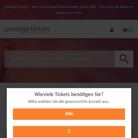
prestige.tickets - Your professional ticket reseller since 2009 - Price may be above or
below face value
(0)
Wieviele Tickets benötigen Sie?
Bitte wählen Sie die gewünschte Anzahl aus.
04
Alle
SEP
2026
1
Alle Termine anzeigen