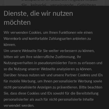
Sie keinerlei verwirrende Gebühren,
Zusatzangebote oder ähnliches.
Dienste, die wir nutzen
Sie erhalten ausschließlich
möchten
zusammenhängende Sitzplätze, welche
nach der Bestplatzbuchung vergeben
Wir verwenden Cookies, um Ihnen Funktionen wie einen
werden.
Warenkorb und komfortable Zahlungsarten anbieten zu
können.
Sollte eine gewünschte Kategorie einmal
Um unsere Webseite für Sie weiter verbessern zu können,
wider Erwarten doch nicht verfügbar
bitten wir um Ihre widerrufliche Zustimmung, Ihr
sein, erhalten Sie von uns Tickets für die
Nutzungsverhalten in pseudonymisierter Form zu erfassen und
nächst bessere Kategorie. Und das
so die Nutzung unserer Webseite analysieren zu können.
kostenfrei und völlig automatisch.
Darüber hinaus nutzen wir und unsere Partner Cookies und IDs
für mobile Werbung, um Ihnen personalisierte Werbung sowie
nicht-personalisierte Anzeigen zu präsentieren. Bitte beachten
Sie, dass diese Cookies und IDs sowohl für die Bereitstellung
TOP-Events
personalisierter als auch für nicht-personalisierte Inhalte
verwendet werden.
André Rieu Tickets