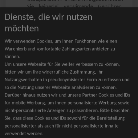
Sie keinerlei verwirrende Gebühren,
Zusatzangebote oder ähnliches.
Dienste, die wir nutzen
Sie erhalten ausschließlich
möchten
zusammenhängende Sitzplätze, welche
nach der Bestplatzbuchung vergeben
Wir verwenden Cookies, um Ihnen Funktionen wie einen
werden.
Warenkorb und komfortable Zahlungsarten anbieten zu
können.
Sollte eine gewünschte Kategorie einmal
Um unsere Webseite für Sie weiter verbessern zu können,
wider Erwarten doch nicht verfügbar
bitten wir um Ihre widerrufliche Zustimmung, Ihr
sein, erhalten Sie von uns Tickets für die
Nutzungsverhalten in pseudonymisierter Form zu erfassen und
nächst bessere Kategorie. Und das
so die Nutzung unserer Webseite analysieren zu können.
kostenfrei und völlig automatisch.
Darüber hinaus nutzen wir und unsere Partner Cookies und IDs
für mobile Werbung, um Ihnen personalisierte Werbung sowie
nicht-personalisierte Anzeigen zu präsentieren. Bitte beachten
Sie, dass diese Cookies und IDs sowohl für die Bereitstellung
TOP-Events
personalisierter als auch für nicht-personalisierte Inhalte
verwendet werden.
André Rieu Tickets