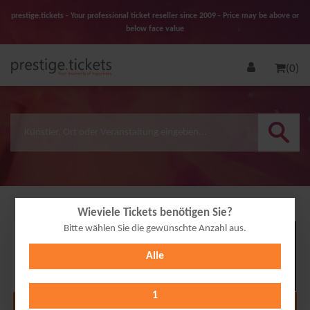
prestige.tickets - Your professional ticket reseller since 2009 - Price may be above or
below face value
(0)
Wieviele Tickets benötigen Sie?
Bitte wählen Sie die gewünschte Anzahl aus.
14
Alle
OCT
2026
1
Alle Termine anzeigen