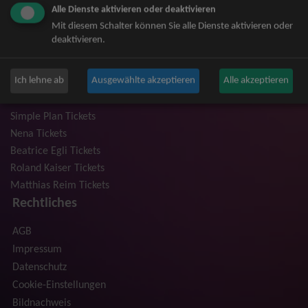
Alle Dienste aktivieren oder deaktivieren
Niedeckens BAP Tickets
Mit diesem Schalter können Sie alle Dienste aktivieren oder
Judas Priest Tickets
deaktivieren.
The BossHoss Tickets
Silbermond Tickets
Ich lehne ab
Ausgewählte akzeptieren
Alle akzeptieren
Trailerpark & Friends Tickets
Anastacia Tickets
Simple Plan Tickets
Nena Tickets
Beatrice Egli Tickets
Roland Kaiser Tickets
Matthias Reim Tickets
Rechtliches
AGB
Impressum
Datenschutz
Cookie-Einstellungen
Bildnachweis