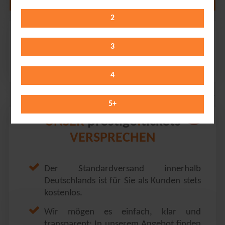
2
Ferdinand von Schirach
Gewandhaus // Leipzig
3
Wednesday 14.10.2026
20:00 Uhr
4
5
+
prestige
tickets
UNSER
.
VERSPRECHEN
Der Standardversand innerhalb
Deutschlands ist für Sie als Kunden stets
kostenlos.
Wir mögen es einfach, klar und
transparent: In unserem Angebot finden