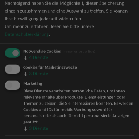
Nachfolgend haben Sie die Möglichkeit, dieser Speicherung
David Garrett Tickets
einzeln zuzustimmen und eine Auswahl zu treffen. Sie können
Andrea Berg Tickets
Ihre Einwilligung jederzeit widerrufen.
Backstreet Boys Tickets
Um mehr zu erfahren, lesen Sie bitte unsere
Unheilig Tickets
Datenschutzerklärung
.
Santiano Tickets
Ina Müller Tickets
Notwendige Cookies
Bryan Adams Tickets
(immer erforderlich)
↓
4
Dienste
Andreas Gabalier Tickets
Die Fantastischen Vier Tickets
Cookies für Marketingzwecke
↓
3
Dienste
Herbert Grönemeyer Tickets
Deep Purple Tickets
Marketing
Howard Carpendale Tickets
Diese Dienste verarbeiten persönliche Daten, um Ihnen
relevante Inhalte über Produkte, Dienstleistungen oder
Jan Delay & Disko No.1 Tickets
Themen zu zeigen, die Sie interessieren könnten. Es werden
Pur Tickets
Cookies und IDs für mobile Werbung sowohl für
Bob Dylan Tickets
personalisierte als auch für nicht personalisierte Anzeigen
Mark Forster Tickets
genutzt.
↓
3
Dienste
The Prodigy Tickets
Sarah Connor Tickets