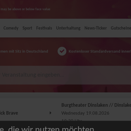
ice may be above or below face value
Comedy
Sport
Festivals
Unterhaltung
News-Ticker
Gutschein
en mit Sitz in Deutschland
Kostenloser Standardversand inner
Burgtheater Dinslaken // Dinslak
ick Brave
Wednesday 19.08.2026
19:30 Uhr
e, die wir nutzen möchten