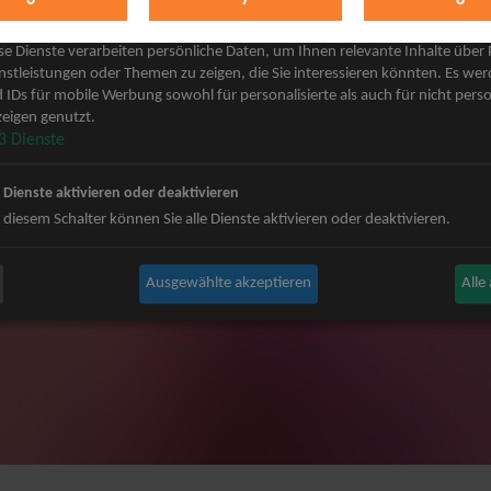
keting
 Grönemeyer Tickets
Judas Priest Tickets
se Dienste verarbeiten persönliche Daten, um Ihnen relevante Inhalte über
ple Tickets
The BossHoss Tickets
nstleistungen oder Themen zu zeigen, die Sie interessieren könnten. Es we
 IDs für mobile Werbung sowohl für personalisierte als auch für nicht perso
Carpendale Tickets
Silbermond Tickets
eigen genutzt.
y & Disko No.1 Tickets
Trailerpark & Friends Tickets
3
Dienste
ets
Bosse Tickets
n Tickets
Anastacia Tickets
e Dienste aktivieren oder deaktivieren
ster Tickets
Simple Plan Tickets
 diesem Schalter können Sie alle Dienste aktivieren oder deaktivieren.
igy Tickets
Nena Tickets
nnor Tickets
Beatrice Egli Tickets
Ausgewählte akzeptieren
Alle
ns BAP Tickets
Roland Kaiser Tickets