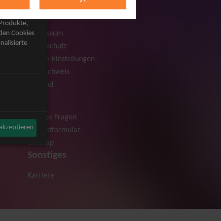
Rechtliches
AGB
 Produkte,
Impressum
rden Cookies
nalisierte
Datenschutz
Cookie-Einstellungen
Bildnachweis
Versand
Hilfe
Häufige Fragen
 akzeptieren
Kontaktformular
Sitemap
Sonstiges
Karriere