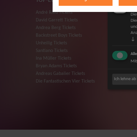
TOP-Events
Mar
André Rieu Tickets
Herbert
Die
David Garrett Tickets
Deep Pur
Die
und
Andrea Berg Tickets
Howard 
Anz
Backstreet Boys Tickets
Jan Dela
↓
Unheilig Tickets
Pur Tick
Santiano Tickets
Bob Dyla
All
Ina Müller Tickets
Mark For
Mit
Bryan Adams Tickets
The Prod
Andreas Gabalier Tickets
Sarah Co
Ich lehne ab
Die Fantastischen Vier Tickets
Niedecke