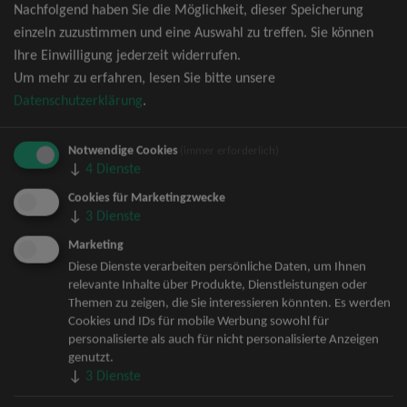
Nachfolgend haben Sie die Möglichkeit, dieser Speicherung
David Garrett Tickets
einzeln zuzustimmen und eine Auswahl zu treffen. Sie können
Andrea Berg Tickets
Ihre Einwilligung jederzeit widerrufen.
Backstreet Boys Tickets
Um mehr zu erfahren, lesen Sie bitte unsere
Unheilig Tickets
Datenschutzerklärung
.
Santiano Tickets
Ina Müller Tickets
Notwendige Cookies
Bryan Adams Tickets
(immer erforderlich)
↓
4
Dienste
Andreas Gabalier Tickets
Die Fantastischen Vier Tickets
Cookies für Marketingzwecke
↓
3
Dienste
Herbert Grönemeyer Tickets
Deep Purple Tickets
Marketing
Howard Carpendale Tickets
Diese Dienste verarbeiten persönliche Daten, um Ihnen
relevante Inhalte über Produkte, Dienstleistungen oder
Jan Delay & Disko No.1 Tickets
Themen zu zeigen, die Sie interessieren könnten. Es werden
Pur Tickets
Cookies und IDs für mobile Werbung sowohl für
Bob Dylan Tickets
personalisierte als auch für nicht personalisierte Anzeigen
Mark Forster Tickets
genutzt.
↓
3
Dienste
The Prodigy Tickets
Sarah Connor Tickets