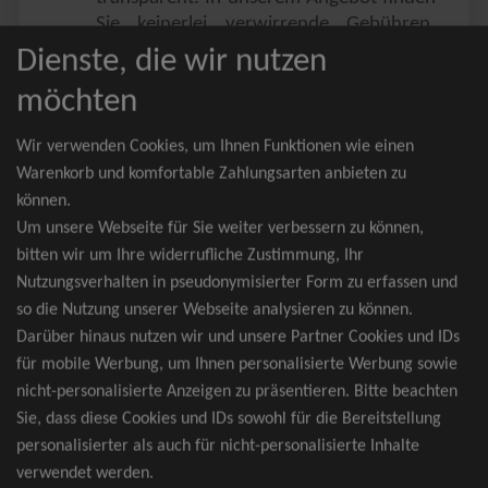
Sie keinerlei verwirrende Gebühren,
Zusatzangebote oder ähnliches.
Dienste, die wir nutzen
Sie erhalten ausschließlich
möchten
zusammenhängende Sitzplätze, welche
nach der Bestplatzbuchung vergeben
Wir verwenden Cookies, um Ihnen Funktionen wie einen
werden.
Warenkorb und komfortable Zahlungsarten anbieten zu
können.
Sollte eine gewünschte Kategorie einmal
Um unsere Webseite für Sie weiter verbessern zu können,
wider Erwarten doch nicht verfügbar
bitten wir um Ihre widerrufliche Zustimmung, Ihr
sein, erhalten Sie von uns Tickets für die
Nutzungsverhalten in pseudonymisierter Form zu erfassen und
nächst bessere Kategorie. Und das
so die Nutzung unserer Webseite analysieren zu können.
kostenfrei und völlig automatisch.
Darüber hinaus nutzen wir und unsere Partner Cookies und IDs
für mobile Werbung, um Ihnen personalisierte Werbung sowie
nicht-personalisierte Anzeigen zu präsentieren. Bitte beachten
Sie, dass diese Cookies und IDs sowohl für die Bereitstellung
TOP-Events
personalisierter als auch für nicht-personalisierte Inhalte
verwendet werden.
André Rieu Tickets