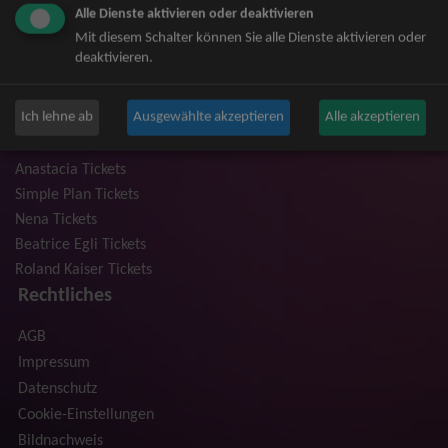
Alle Dienste aktivieren oder deaktivieren
Niedeckens BAP Tickets
Mit diesem Schalter können Sie alle Dienste aktivieren oder
Judas Priest Tickets
deaktivieren.
The BossHoss Tickets
Silbermond Tickets
Ich lehne ab
Ausgewählte akzeptieren
Alle akzeptieren
Trailerpark & Friends Tickets
Bosse Tickets
Anastacia Tickets
Simple Plan Tickets
Nena Tickets
Beatrice Egli Tickets
Roland Kaiser Tickets
Rechtliches
AGB
Impressum
Datenschutz
Cookie-Einstellungen
Bildnachweis