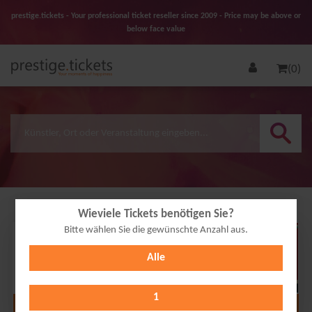
prestige.tickets - Your professional ticket reseller since 2009 - Price may be above or
below face value
(0)
Wieviele Tickets benötigen Sie?
Bitte wählen Sie die gewünschte Anzahl aus.
18
Alle
AUG
2026
1
Alle Termine anzeigen