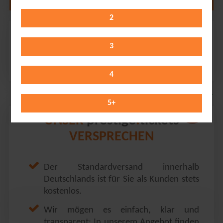
2
Dick Brave
Museumshof // Fulda
3
Tuesday 18.08.2026
20:00 Uhr
4
5
+
prestige
tickets
UNSER
.
VERSPRECHEN
Der Standardversand innerhalb
Deutschlands ist für Sie als Kunden stets
kostenlos.
Wir mögen es einfach, klar und
transparent: In unserem Angebot finden