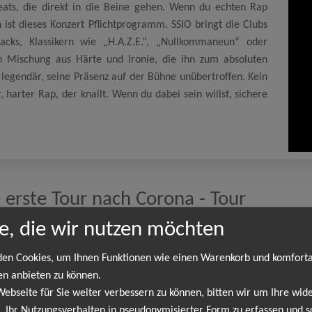
ats, die direkt in die Beine gehen. Wenn du echten Rap
 ist dieses Konzert Pflichtprogramm. SSIO bringt die Clubs
ks, Klassikern wie „H.A.Z.E.“, „Nullkommaneun“ oder
 Mischung aus Härte und Ironie, die ihn zum absoluten
legendär, seine Präsenz auf der Bühne unübertroffen. Kein
 harter Rap, der knallt. Wenn du dabei sein willst, sichere
 erste Tour nach Corona - Tour
e, die wir nutzen möchten
en Cookies, um Ihnen Funktionen wie einen Warenkorb und komfort
SSIO
en anbieten zu können.
 Tour. Deutschrap bekommt Nachschub – und zwar vom Feinsten. SSIO 
bseite für Sie weiter verbessern zu können, bitten wir um Ihre wide
rap, messerscharfen Humor und Beats, die direkt in die Beine gehe
 Ihr Nutzungsverhalten in pseudonymisierter Form zu erfassen und s