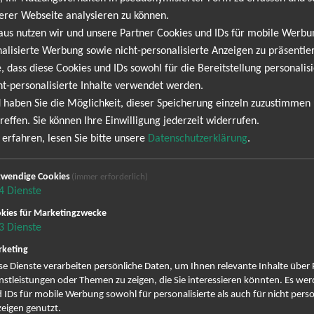
ogramm. SSIO bringt die Clubs und Hallen zum Beben – mit neuen Tra
erer Webseite analysieren zu können.
Mischung aus Härte und Ironie, die ihn zum absoluten Ausnahmekü
aus nutzen wir und unsere Partner Cookies und IDs für mobile Werb
back, kein Show-Gehabe – nur ehrlicher, harter Rap, der knallt. Wen
alisierte Werbung sowie nicht-personalisierte Anzeigen zu präsentier
, dass diese Cookies und IDs sowohl für die Bereitstellung personalisi
ht-personalisierte Inhalte verwendet werden.
Die erste Tour nach Corona - Tour
 haben Sie die Möglichkeit, dieser Speicherung einzeln zuzustimmen
reffen. Sie können Ihre Einwilligung jederzeit widerrufen.
erfahren, lesen Sie bitte unsere
Datenschutzerklärung
.
NEWSLETTER
wendige Cookies
(immer erforderlich)
4
Dienste
rmine. Wir informieren dich jedoch gerne direkt, sobal
kies für Marketingzwecke
3
Dienste
ne Angebote und Tourdaten mehr verpassen!
keting
se Dienste verarbeiten persönliche Daten, um Ihnen relevante Inhalte über
ig erscheinenden Newsletter abonnieren und bin daher mit einer Sp
nstleistungen oder Themen zu zeigen, die Sie interessieren könnten. Es we
Datenschutzerklä
Zustellung des Newsletters entsprechend der
 IDs für mobile Werbung sowohl für personalisierte als auch für nicht perso
zeit wieder abbestellen.
eigen genutzt.