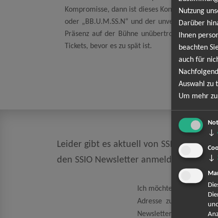
Kompromisse, dann ist dieses Konzert Pflichtpr
Nutzung uns
oder „BB.U.M.SS.N“ und der unverwechselbaren 
Darüber hin
Präsenz auf der Bühne unübertroffen. Kein Play
Ihnen person
Tickets, bevor es zu spät ist.
beachten Sie
auch für nic
Nachfolgend
Auswahl zu t
Um mehr zu 
Not
↓
Leider gibt es aktuell von SSIO keine Te
Coo
↓
den SSIO Newsletter anmelden und kei
Mar
Die
Ich möchte den regelmäß
Die
Adresse zum Zweck der 
und
Newsletter kann ich jeder
Anz