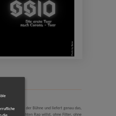
Photo by Bene
able
ist zurück auf der Bühne und liefert genau das,
rrufliche
n. Wenn du echten Rap willst, ohne Filter, ohne
o die