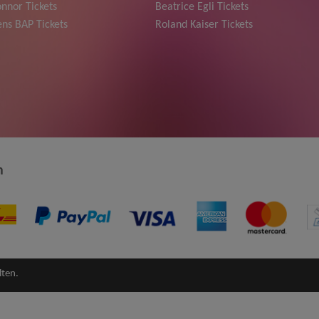
nnor Tickets
Beatrice Egli Tickets
ns BAP Tickets
Roland Kaiser Tickets
n
lten.