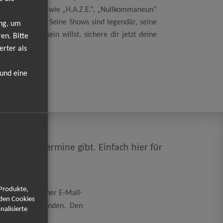
cks, Klassikern wie „H.A.Z.E.“, „Nullkommaneun“
nstler macht. Seine Shows sind legendär, seine
ung, um
n du dabei sein willst, sichere dir jetzt deine
en. Bitte
erter als
 und eine
d es neue Termine gibt. Einfach hier für
 Produkte,
eicherung meiner E-Mail-
rden Cookies
rung
einverstanden. Den
nalisierte