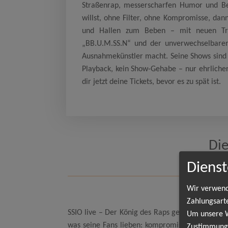
Straßenrap, messerscharfen Humor und Be
willst, ohne Filter, ohne Kompromisse, dann
und Hallen zum Beben – mit neuen Trac
„BB.U.M.SS.N“ und der unverwechselbaren
Ausnahmekünstler macht. Seine Shows sind 
Playback, kein Show-Gehabe – nur ehrlicher,
dir jetzt deine Tickets, bevor es zu spät ist.
Die
Dienst
Wir verwend
Zahlungsart
SSIO live – Der König des Raps geht wieder auf
Um unsere We
was seine Fans lieben: kompromisslosen Straßen
Zustimmung,