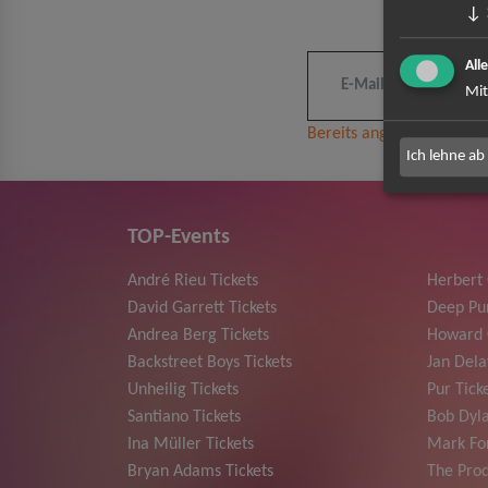
↓
All
Mit
Bereits angemeldet? Hier
Ich lehne ab
TOP-Events
André Rieu Tickets
Herbert
David Garrett Tickets
Deep Pur
Andrea Berg Tickets
Howard 
Backstreet Boys Tickets
Jan Dela
Unheilig Tickets
Pur Tick
Santiano Tickets
Bob Dyla
Ina Müller Tickets
Mark For
Bryan Adams Tickets
The Prod