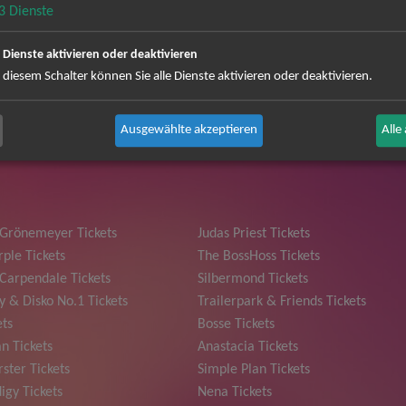
3
Dienste
e Dienste aktivieren oder deaktivieren
 diesem Schalter können Sie alle Dienste aktivieren oder deaktivieren.
 können Sie sich abmelden ...
Ausgewählte akzeptieren
Alle
 Grönemeyer Tickets
Judas Priest Tickets
ple Tickets
The BossHoss Tickets
Carpendale Tickets
Silbermond Tickets
y & Disko No.1 Tickets
Trailerpark & Friends Tickets
ets
Bosse Tickets
n Tickets
Anastacia Tickets
ster Tickets
Simple Plan Tickets
igy Tickets
Nena Tickets