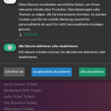
Santiano Tickets
Diese Dienste verarbeiten persönliche Daten, um Ihnen
relevante Inhalte über Produkte, Dienstleistungen oder
Ina Müller Tickets
Themen zu zeigen, die Sie interessieren könnten. Es werden
Bryan Adams Tickets
Cookies und IDs für mobile Werbung sowohl für
Andreas Gabalier Tickets
personalisierte als auch für nicht personalisierte Anzeigen
Die Fantastischen Vier Tickets
genutzt.
↓
3
Dienste
Herbert Grönemeyer Tickets
Deep Purple Tickets
Alle Dienste aktivieren oder deaktivieren
Howard Carpendale Tickets
Mit diesem Schalter können Sie alle Dienste aktivieren oder
Jan Delay & Disko No.1 Tickets
deaktivieren.
Pur Tickets
Bob Dylan Tickets
Ich lehne ab
Ausgewählte akzeptieren
Alle akzeptieren
Mark Forster Tickets
The Prodigy Tickets
Sarah Connor Tickets
Niedeckens BAP Tickets
Judas Priest Tickets
The BossHoss Tickets
Silbermond Tickets