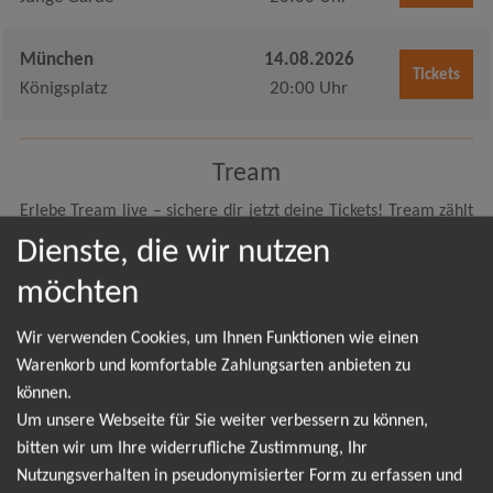
München
14.08.2026
Tickets
Königsplatz
20:00 Uhr
Tream
Erlebe Tream live – sichere dir jetzt deine Tickets! Tream zählt
zu den spannendsten Newcomern der deutschen Musikszene.
Dienste, die wir nutzen
Mit seinem einzigartigen Sound aus Rap, elektronischen Beats
möchten
und eingängigen Melodien zieht er tausende Fans in seinen
Bann – und jetzt hast du die Chance, ihn live auf der Bühne zu
Wir verwenden Cookies, um Ihnen Funktionen wie einen
erleben. Ob in kleinen Clubs oder auf den großen
Warenkorb und komfortable Zahlungsarten anbieten zu
Festivalbühnen – Tream liefert jedes Mal eine Show, die unter
können.
die Haut geht. Seine energiegeladene Performance, ehrliche
Um unsere Webseite für Sie weiter verbessern zu können,
Texte und der direkte Draht zum Publikum machen jedes
bitten wir um Ihre widerrufliche Zustimmung, Ihr
Konzert zu einem unvergesslichen Erlebnis. Die Nachfrage
Nutzungsverhalten in pseudonymisierter Form zu erfassen und
nach Tream Tickets ist riesig – kein Wunder bei einem Künstler,