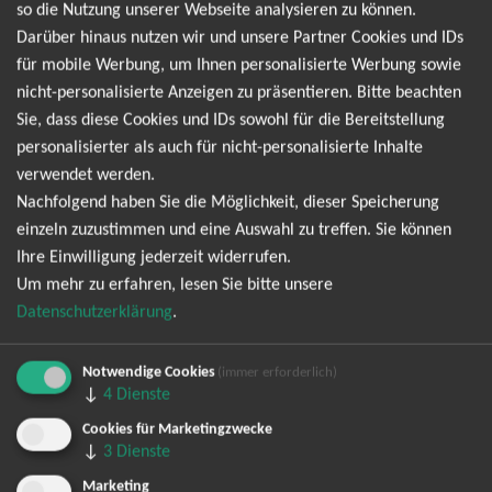
so die Nutzung unserer Webseite analysieren zu können.
der live alles gibt und seine Fans jedes Mal mitreißt. Wenn du
Darüber hinaus nutzen wir und unsere Partner Cookies und IDs
Teil der Bewegung sein willst, solltest du dir jetzt dein Ticket
für mobile Werbung, um Ihnen personalisierte Werbung sowie
sichern, bevor es zu spät ist. Auf dieser Seite bekommst du
nicht-personalisierte Anzeigen zu präsentieren. Bitte beachten
deine Eintrittskarten direkt und sicher. Warte nicht lange –
Sie, dass diese Cookies und IDs sowohl für die Bereitstellung
Tream live ist mehr als ein Konzert, es ist ein Ereignis. Sei
personalisierter als auch für nicht-personalisierte Inhalte
dabei.
verwendet werden.
OPEN AIR 2026
Nachfolgend haben Sie die Möglichkeit, dieser Speicherung
einzeln zuzustimmen und eine Auswahl zu treffen. Sie können
Ihre Einwilligung jederzeit widerrufen.
Um mehr zu erfahren, lesen Sie bitte unsere
Datenschutzerklärung
.
TOP-Events
André Rieu Tickets
Notwendige Cookies
(immer erforderlich)
↓
4
Dienste
David Garrett Tickets
Andrea Berg Tickets
Cookies für Marketingzwecke
↓
3
Dienste
Backstreet Boys Tickets
Unheilig Tickets
Marketing