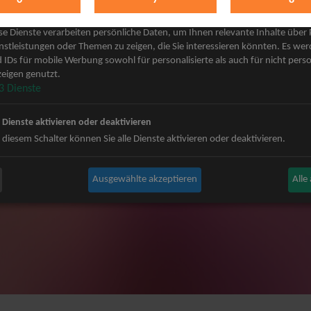
keting
 Grönemeyer Tickets
Judas Priest Tickets
se Dienste verarbeiten persönliche Daten, um Ihnen relevante Inhalte über
ple Tickets
The BossHoss Tickets
nstleistungen oder Themen zu zeigen, die Sie interessieren könnten. Es we
 IDs für mobile Werbung sowohl für personalisierte als auch für nicht perso
Carpendale Tickets
Silbermond Tickets
eigen genutzt.
y & Disko No.1 Tickets
Trailerpark & Friends Tickets
3
Dienste
ets
Bosse Tickets
n Tickets
Anastacia Tickets
e Dienste aktivieren oder deaktivieren
ster Tickets
Simple Plan Tickets
 diesem Schalter können Sie alle Dienste aktivieren oder deaktivieren.
igy Tickets
Nena Tickets
nnor Tickets
Beatrice Egli Tickets
Ausgewählte akzeptieren
Alle
ns BAP Tickets
Roland Kaiser Tickets