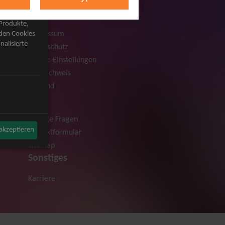
Rechtliches
AGB
 Produkte,
Impressum
rden Cookies
nalisierte
Datenschutz
Cookie-Einstellungen
Bildnachweis
Versand
Hilfe
Häufige Fragen
 akzeptieren
Kontaktformular
Sitemap
Sonstiges
Karriere