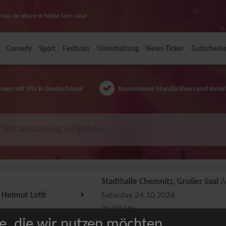
ice may be above or below face value
Comedy
Sport
Festivals
Unterhaltung
News-Ticker
Gutschein
en mit Sitz in Deutschland
Kostenloser Standardversand inner
Stadthalle Chemnitz, Großer Saal 
Helmut Lotti
Saturday 24.10.2026
20:00 Uhr
e, die wir nutzen möchten