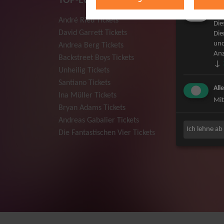
TOP-Events
Mar
André Rieu Tickets
Herbert
Die
David Garrett Tickets
Deep Pur
Die
und
Andrea Berg Tickets
Howard 
Anz
Backstreet Boys Tickets
Jan Dela
↓
Unheilig Tickets
Pur Tick
Santiano Tickets
Bob Dyla
All
Ina Müller Tickets
Mark For
Mit
Bryan Adams Tickets
The Prod
Andreas Gabalier Tickets
Sarah Co
Ich lehne ab
Die Fantastischen Vier Tickets
Niedecke