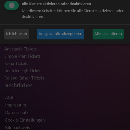
Alle Dienste aktivieren oder deaktivieren
Niedeckens BAP Tickets
Mit diesem Schalter können Sie alle Dienste aktivieren oder
Judas Priest Tickets
deaktivieren.
The BossHoss Tickets
Silbermond Tickets
Ich lehne ab
Ausgewählte akzeptieren
Alle akzeptieren
Trailerpark & Friends Tickets
Bosse Tickets
Anastacia Tickets
Simple Plan Tickets
Nena Tickets
Beatrice Egli Tickets
Roland Kaiser Tickets
Rechtliches
AGB
Impressum
Datenschutz
Cookie-Einstellungen
Bildnachweis