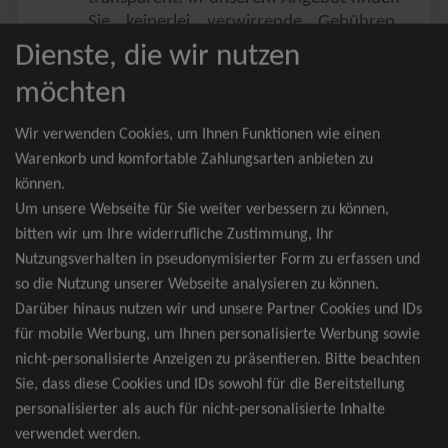
Sie keinerlei verwirrende Gebühren,
Zusatzangebote oder ähnliches.
Dienste, die wir nutzen
Sie erhalten ausschließlich
möchten
zusammenhängende Sitzplätze, welche
nach der Bestplatzbuchung vergeben
Wir verwenden Cookies, um Ihnen Funktionen wie einen
werden.
Warenkorb und komfortable Zahlungsarten anbieten zu
können.
Sollte eine gewünschte Kategorie einmal
Um unsere Webseite für Sie weiter verbessern zu können,
wider Erwarten doch nicht verfügbar
bitten wir um Ihre widerrufliche Zustimmung, Ihr
sein, erhalten Sie von uns Tickets für die
Nutzungsverhalten in pseudonymisierter Form zu erfassen und
nächst bessere Kategorie. Und das
so die Nutzung unserer Webseite analysieren zu können.
kostenfrei und völlig automatisch.
Darüber hinaus nutzen wir und unsere Partner Cookies und IDs
für mobile Werbung, um Ihnen personalisierte Werbung sowie
nicht-personalisierte Anzeigen zu präsentieren. Bitte beachten
Sie, dass diese Cookies und IDs sowohl für die Bereitstellung
TOP-Events
personalisierter als auch für nicht-personalisierte Inhalte
verwendet werden.
André Rieu Tickets