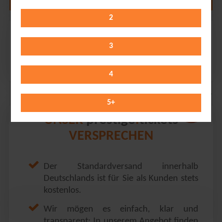
2
Die Prinzen
Rudolf Weber-Arena // Oberhausen
3
Friday 12.11.2027
19:30 Uhr
4
5
+
prestige
tickets
UNSER
.
VERSPRECHEN
Der Standardversand innerhalb
Deutschlands ist für Sie als Kunden stets
kostenlos.
Wir mögen es einfach, klar und
transparent: In unserem Angebot finden