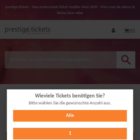
prestige.tickets - Your professional ticket reseller since 2009 - Price may be above or
below face value
(0)
Wieviele Tickets benötigen Sie?
Bitte wählen Sie die gewünschte Anzahl aus.
12
Alle
NOV
2027
1
Alle Termine anzeigen