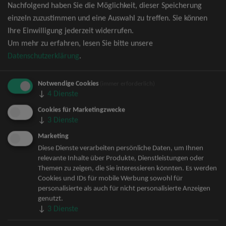
Nachfolgend haben Sie die Möglichkeit, dieser Speicherung
David Garrett Tickets
einzeln zuzustimmen und eine Auswahl zu treffen. Sie können
Andrea Berg Tickets
Ihre Einwilligung jederzeit widerrufen.
Backstreet Boys Tickets
Um mehr zu erfahren, lesen Sie bitte unsere
Unheilig Tickets
Datenschutzerklärung
.
Santiano Tickets
Ina Müller Tickets
Notwendige Cookies
Bryan Adams Tickets
(immer erforderlich)
↓
4
Dienste
Andreas Gabalier Tickets
Die Fantastischen Vier Tickets
Cookies für Marketingzwecke
↓
3
Dienste
Herbert Grönemeyer Tickets
Deep Purple Tickets
Marketing
Howard Carpendale Tickets
Diese Dienste verarbeiten persönliche Daten, um Ihnen
relevante Inhalte über Produkte, Dienstleistungen oder
Jan Delay & Disko No.1 Tickets
Themen zu zeigen, die Sie interessieren könnten. Es werden
Pur Tickets
Cookies und IDs für mobile Werbung sowohl für
Bob Dylan Tickets
personalisierte als auch für nicht personalisierte Anzeigen
Mark Forster Tickets
genutzt.
↓
3
Dienste
The Prodigy Tickets
Sarah Connor Tickets