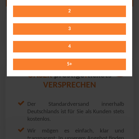
2
Die Prinzen
Freiheitshalle Hof // Hof / Saale
3
Friday 22.10.2027
19:30 Uhr
4
5
+
prestige
tickets
UNSER
.
VERSPRECHEN
Der Standardversand innerhalb
Deutschlands ist für Sie als Kunden stets
kostenlos.
Wir mögen es einfach, klar und
transparent: In unserem Angebot finden