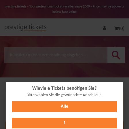
prestige.tickets - Your professional ticket reseller since 2009 - Price may be above or
below face value
(0)
Wieviele Tickets benötigen Sie?
Bitte wählen Sie die gewünschte Anzahl aus.
22
Alle
OCT
2027
1
Alle Termine anzeigen