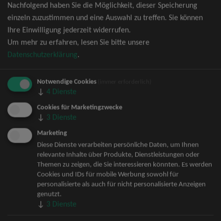
Nachfolgend haben Sie die Möglichkeit, dieser Speicherung
David Garrett Tickets
einzeln zuzustimmen und eine Auswahl zu treffen. Sie können
Andrea Berg Tickets
Ihre Einwilligung jederzeit widerrufen.
Backstreet Boys Tickets
Um mehr zu erfahren, lesen Sie bitte unsere
Unheilig Tickets
Datenschutzerklärung
.
Santiano Tickets
Ina Müller Tickets
Notwendige Cookies
Bryan Adams Tickets
(immer erforderlich)
↓
4
Dienste
Andreas Gabalier Tickets
Die Fantastischen Vier Tickets
Cookies für Marketingzwecke
↓
3
Dienste
Herbert Grönemeyer Tickets
Deep Purple Tickets
Marketing
Howard Carpendale Tickets
Diese Dienste verarbeiten persönliche Daten, um Ihnen
relevante Inhalte über Produkte, Dienstleistungen oder
Jan Delay & Disko No.1 Tickets
Themen zu zeigen, die Sie interessieren könnten. Es werden
Pur Tickets
Cookies und IDs für mobile Werbung sowohl für
Bob Dylan Tickets
personalisierte als auch für nicht personalisierte Anzeigen
Mark Forster Tickets
genutzt.
↓
3
Dienste
The Prodigy Tickets
Sarah Connor Tickets