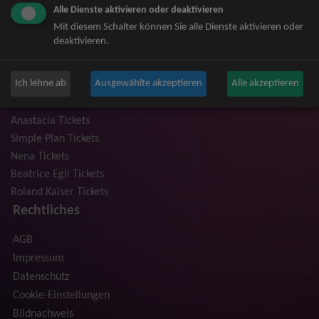
Alle Dienste aktivieren oder deaktivieren
Niedeckens BAP Tickets
Mit diesem Schalter können Sie alle Dienste aktivieren oder
Judas Priest Tickets
deaktivieren.
The BossHoss Tickets
Silbermond Tickets
Ich lehne ab
Ausgewählte akzeptieren
Alle akzeptieren
Trailerpark & Friends Tickets
Bosse Tickets
Anastacia Tickets
Simple Plan Tickets
Nena Tickets
Beatrice Egli Tickets
Roland Kaiser Tickets
Rechtliches
AGB
Impressum
Datenschutz
Cookie-Einstellungen
Bildnachweis