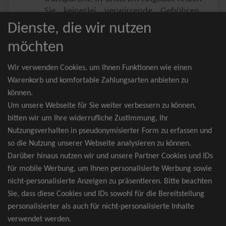
Sie keinerlei verwirrende Gebühren,
Zusatzangebote oder ähnliches.
Dienste, die wir nutzen
Sie erhalten ausschließlich
möchten
zusammenhängende Sitzplätze, welche
nach der Bestplatzbuchung vergeben
Wir verwenden Cookies, um Ihnen Funktionen wie einen
werden.
Warenkorb und komfortable Zahlungsarten anbieten zu
können.
Sollte eine gewünschte Kategorie einmal
Um unsere Webseite für Sie weiter verbessern zu können,
wider Erwarten doch nicht verfügbar
bitten wir um Ihre widerrufliche Zustimmung, Ihr
sein, erhalten Sie von uns Tickets für die
Nutzungsverhalten in pseudonymisierter Form zu erfassen und
nächst bessere Kategorie. Und das
so die Nutzung unserer Webseite analysieren zu können.
kostenfrei und völlig automatisch.
Darüber hinaus nutzen wir und unsere Partner Cookies und IDs
für mobile Werbung, um Ihnen personalisierte Werbung sowie
nicht-personalisierte Anzeigen zu präsentieren. Bitte beachten
Sie, dass diese Cookies und IDs sowohl für die Bereitstellung
TOP-Events
personalisierter als auch für nicht-personalisierte Inhalte
verwendet werden.
André Rieu Tickets