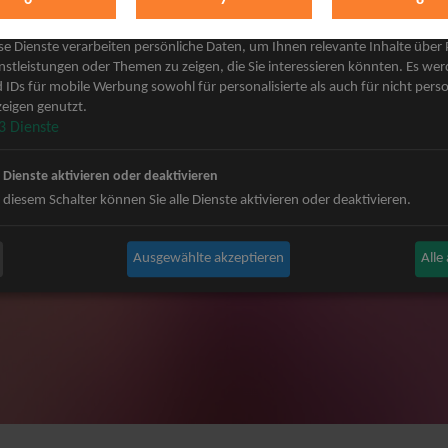
keting
 Grönemeyer Tickets
Judas Priest Tickets
se Dienste verarbeiten persönliche Daten, um Ihnen relevante Inhalte über
ple Tickets
The BossHoss Tickets
nstleistungen oder Themen zu zeigen, die Sie interessieren könnten. Es we
 IDs für mobile Werbung sowohl für personalisierte als auch für nicht perso
Carpendale Tickets
Silbermond Tickets
eigen genutzt.
y & Disko No.1 Tickets
Trailerpark & Friends Tickets
3
Dienste
ets
Bosse Tickets
n Tickets
Anastacia Tickets
e Dienste aktivieren oder deaktivieren
ster Tickets
Simple Plan Tickets
 diesem Schalter können Sie alle Dienste aktivieren oder deaktivieren.
igy Tickets
Nena Tickets
nnor Tickets
Beatrice Egli Tickets
Ausgewählte akzeptieren
Alle
ns BAP Tickets
Roland Kaiser Tickets