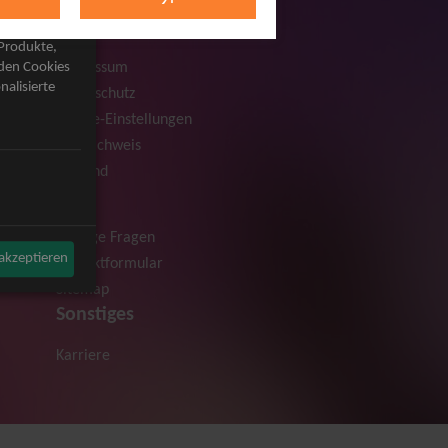
Rechtliches
AGB
 Produkte,
Impressum
rden Cookies
nalisierte
Datenschutz
Cookie-Einstellungen
Bildnachweis
Versand
Hilfe
Häufige Fragen
 akzeptieren
Kontaktformular
Sitemap
Sonstiges
Karriere