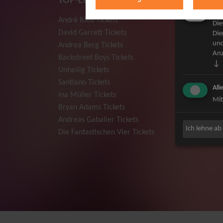
TOP-Events
Mar
André Rieu Tickets
Herbert
Die
David Garrett Tickets
Deep Pur
Die
und
Andrea Berg Tickets
Howard 
Anz
Backstreet Boys Tickets
Jan Dela
↓
Unheilig Tickets
Pur Tick
Santiano Tickets
Bob Dyla
All
Ina Müller Tickets
Mark For
Mit
Bryan Adams Tickets
The Prod
Andreas Gabalier Tickets
Sarah Co
Ich lehne ab
Die Fantastischen Vier Tickets
Niedecke