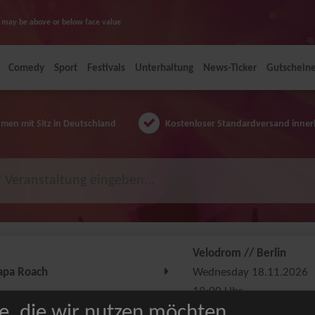
ice may be above or below face value
Comedy
Sport
Festivals
Unterhaltung
News-Ticker
Gutschein
en mit Sitz in Deutschland
Kostenloser Standardversand inner
Velodrom // Berlin
apa Roach
Wednesday 18.11.2026
19:00 Uhr
e, die wir nutzen möchten