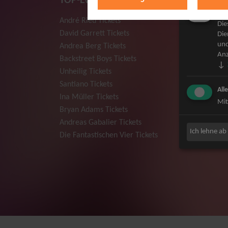
TOP-Events
Mar
André Rieu Tickets
Herbert
Die
David Garrett Tickets
Deep Pur
Die
und
Andrea Berg Tickets
Howard 
Anz
Backstreet Boys Tickets
Jan Dela
↓
Unheilig Tickets
Pur Tick
Santiano Tickets
Bob Dyla
All
Ina Müller Tickets
Mark For
Mit
Bryan Adams Tickets
The Prod
Andreas Gabalier Tickets
Sarah Co
Ich lehne ab
Die Fantastischen Vier Tickets
Niedecke