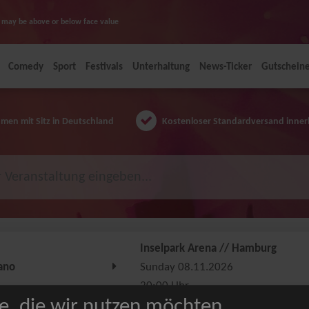
ice may be above or below face value
Comedy
Sport
Festivals
Unterhaltung
News-Ticker
Gutschein
en mit Sitz in Deutschland
Kostenloser Standardversand inner
Inselpark Arena // Hamburg
ano
Sunday 08.11.2026
20:00 Uhr
e, die wir nutzen möchten