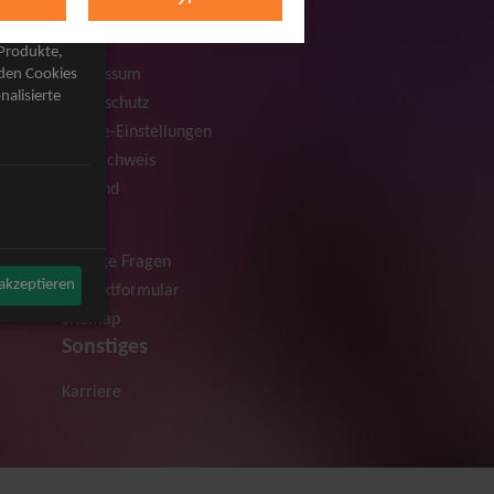
Rechtliches
AGB
 Produkte,
Impressum
rden Cookies
nalisierte
Datenschutz
Cookie-Einstellungen
Bildnachweis
Versand
Hilfe
Häufige Fragen
 akzeptieren
Kontaktformular
Sitemap
Sonstiges
Karriere