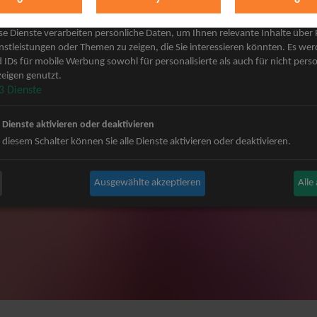
keting
 Grönemeyer Tickets
Judas Priest Tickets
se Dienste verarbeiten persönliche Daten, um Ihnen relevante Inhalte über
ple Tickets
The BossHoss Tickets
nstleistungen oder Themen zu zeigen, die Sie interessieren könnten. Es we
 IDs für mobile Werbung sowohl für personalisierte als auch für nicht perso
Carpendale Tickets
Silbermond Tickets
eigen genutzt.
y & Disko No.1 Tickets
Trailerpark & Friends Tickets
3
Dienste
ets
Bosse Tickets
n Tickets
Anastacia Tickets
e Dienste aktivieren oder deaktivieren
ster Tickets
Simple Plan Tickets
 diesem Schalter können Sie alle Dienste aktivieren oder deaktivieren.
igy Tickets
Nena Tickets
nnor Tickets
Beatrice Egli Tickets
Ausgewählte akzeptieren
Alle
ns BAP Tickets
Roland Kaiser Tickets