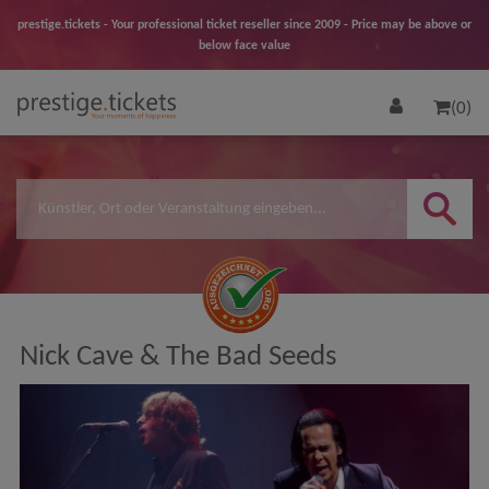
prestige.tickets - Your professional ticket reseller since 2009 - Price may be above or
below face value
(0)
Nick Cave & The Bad Seeds