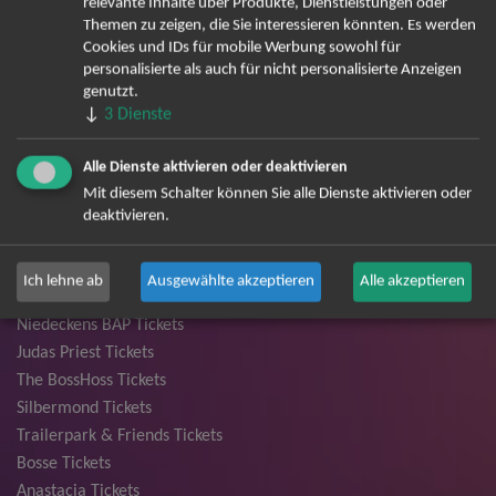
relevante Inhalte über Produkte, Dienstleistungen oder
Andreas Gabalier Tickets
Themen zu zeigen, die Sie interessieren könnten. Es werden
Cookies und IDs für mobile Werbung sowohl für
Die Fantastischen Vier Tickets
personalisierte als auch für nicht personalisierte Anzeigen
Herbert Grönemeyer Tickets
genutzt.
Deep Purple Tickets
↓
3
Dienste
Howard Carpendale Tickets
Jan Delay & Disko No.1 Tickets
Alle Dienste aktivieren oder deaktivieren
Pur Tickets
Mit diesem Schalter können Sie alle Dienste aktivieren oder
Bob Dylan Tickets
deaktivieren.
Mark Forster Tickets
The Prodigy Tickets
Ich lehne ab
Ausgewählte akzeptieren
Alle akzeptieren
Sarah Connor Tickets
Niedeckens BAP Tickets
Judas Priest Tickets
The BossHoss Tickets
Silbermond Tickets
Trailerpark & Friends Tickets
Bosse Tickets
Anastacia Tickets