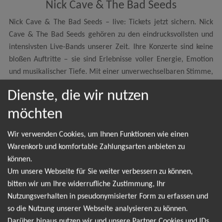
Nick Cave & The Bad Seeds
Nick Cave & The Bad Seeds – live: Tickets jetzt sichern. Nick
Cave & The Bad Seeds gehören zu den eindrucksvollsten und
intensivsten Live-Bands unserer Zeit. Ihre Konzerte sind keine
bloßen Auftritte – sie sind Erlebnisse voller Energie, Emotion
und musikalischer Tiefe. Mit einer unverwechselbaren Stimme,
düsteren Balladen und kraftvollen Rockmomenten schafft Nick
Dienste, die wir nutzen
Cave eine Atmosphäre, die man nur live wirklich begreifen
kann. Die kommende Nick Cave & The Bad Seeds Tour
möchten
verspricht unvergessliche Abende in ganz Europa – und du
kannst dabei sein. Sichere dir jetzt deine Tickets für Nick Cave
Wir verwenden Cookies, um Ihnen Funktionen wie einen
& The Bad Seeds und erlebe Songs wie Into My Arms, Red
Warenkorb und komfortable Zahlungsarten anbieten zu
Right Hand und The Mercy Seat in einer einzigartigen,
können.
intensiven Live-Performance. Ob in Berlin, Hamburg, München
Um unsere Webseite für Sie weiter verbessern zu können,
oder Köln – jede Show wird zu einem musikalischen
bitten wir um Ihre widerrufliche Zustimmung, Ihr
Ausnahmezustand, bei dem Publikum und Künstler zu einer
Nutzungsverhalten in pseudonymisierter Form zu erfassen und
Einheit werden. Wer einmal ein Konzert von Nick Cave & The
so die Nutzung unserer Webseite analysieren zu können.
Bad Seeds erlebt hat, weiß: Diese Band spielt nicht einfach
Darüber hinaus nutzen wir und unsere Partner Cookies und IDs