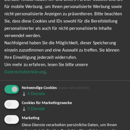
Musik, sie lässt dich fühlen, was Musik wirklich bedeutet.Buche
für mobile Werbung, um Ihnen personalisierte Werbung sowie
jetzt deine Nick Cave & The Bad Seeds Tickets online und
nicht-personalisierte Anzeigen zu präsentieren. Bitte beachten
sichere dir die besten Plätze,
Sie, dass diese Cookies und IDs sowohl für die Bereitstellung
personalisierter als auch für nicht-personalisierte Inhalte
Tour 2026
verwendet werden.
Nachfolgend haben Sie die Möglichkeit, dieser Speicherung
einzeln zuzustimmen und eine Auswahl zu treffen. Sie können
Ihre Einwilligung jederzeit widerrufen.
Um mehr zu erfahren, lesen Sie bitte unsere
TOP-Events
Datenschutzerklärung
.
André Rieu Tickets
David Garrett Tickets
Notwendige Cookies
(immer erforderlich)
Andrea Berg Tickets
↓
4
Dienste
Backstreet Boys Tickets
Cookies für Marketingzwecke
Unheilig Tickets
↓
3
Dienste
Santiano Tickets
Marketing
Ina Müller Tickets
Diese Dienste verarbeiten persönliche Daten, um Ihnen
Bryan Adams Tickets