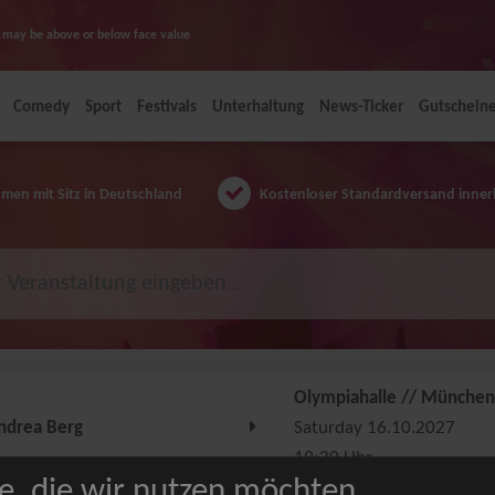
ice may be above or below face value
Comedy
Sport
Festivals
Unterhaltung
News-Ticker
Gutschein
en mit Sitz in Deutschland
Kostenloser Standardversand inner
Olympiahalle // München
ndrea Berg
Saturday 16.10.2027
19:30 Uhr
e, die wir nutzen möchten