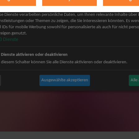
keting
 Grönemeyer Tickets
Judas Priest Tickets
se Dienste verarbeiten persönliche Daten, um Ihnen relevante Inhalte über
ple Tickets
The BossHoss Tickets
nstleistungen oder Themen zu zeigen, die Sie interessieren könnten. Es we
 IDs für mobile Werbung sowohl für personalisierte als auch für nicht perso
Carpendale Tickets
Silbermond Tickets
eigen genutzt.
y & Disko No.1 Tickets
Trailerpark & Friends Tickets
3
Dienste
ets
Anastacia Tickets
n Tickets
Simple Plan Tickets
e Dienste aktivieren oder deaktivieren
ster Tickets
Nena Tickets
 diesem Schalter können Sie alle Dienste aktivieren oder deaktivieren.
igy Tickets
Beatrice Egli Tickets
nnor Tickets
Roland Kaiser Tickets
Ausgewählte akzeptieren
Alle
ns BAP Tickets
Matthias Reim Tickets