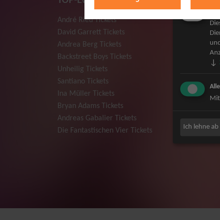
TOP-Events
Mar
André Rieu Tickets
Herbert
Die
David Garrett Tickets
Deep Pur
Die
und
Andrea Berg Tickets
Howard 
Anz
Backstreet Boys Tickets
Jan Dela
↓
Unheilig Tickets
Pur Tick
Santiano Tickets
Bob Dyla
All
Ina Müller Tickets
Mark For
Mit
Bryan Adams Tickets
The Prod
Andreas Gabalier Tickets
Sarah Co
Ich lehne ab
Die Fantastischen Vier Tickets
Niedecke