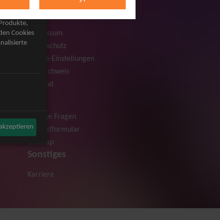
Rechtliches
AGB
 Produkte,
Impressum
rden Cookies
nalisierte
Datenschutz
Cookie-Einstellungen
Bildnachweis
Versand
Hilfe
Häufige Fragen
 akzeptieren
Kontaktformular
Sitemap
Sonstiges
Karriere