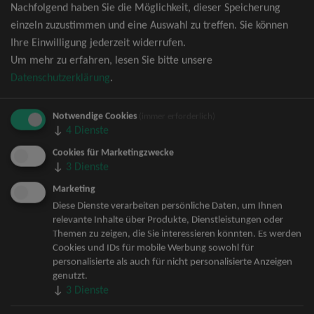
Nachfolgend haben Sie die Möglichkeit, dieser Speicherung
David Garrett Tickets
einzeln zuzustimmen und eine Auswahl zu treffen. Sie können
Andrea Berg Tickets
Ihre Einwilligung jederzeit widerrufen.
Backstreet Boys Tickets
Um mehr zu erfahren, lesen Sie bitte unsere
Unheilig Tickets
Datenschutzerklärung
.
Santiano Tickets
Ina Müller Tickets
Notwendige Cookies
Bryan Adams Tickets
(immer erforderlich)
↓
4
Dienste
Andreas Gabalier Tickets
Die Fantastischen Vier Tickets
Cookies für Marketingzwecke
↓
3
Dienste
Herbert Grönemeyer Tickets
Deep Purple Tickets
Marketing
Howard Carpendale Tickets
Diese Dienste verarbeiten persönliche Daten, um Ihnen
relevante Inhalte über Produkte, Dienstleistungen oder
Jan Delay & Disko No.1 Tickets
Themen zu zeigen, die Sie interessieren könnten. Es werden
Pur Tickets
Cookies und IDs für mobile Werbung sowohl für
Bob Dylan Tickets
personalisierte als auch für nicht personalisierte Anzeigen
Mark Forster Tickets
genutzt.
↓
3
Dienste
The Prodigy Tickets
Sarah Connor Tickets