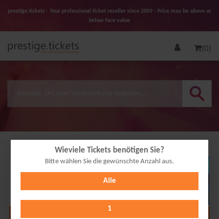
prestige.tickets - Your professional ticket reseller since 2009 - Price may be above or
below face value
(0)
Wieviele Tickets benötigen Sie?
Bitte wählen Sie die gewünschte Anzahl aus.
30
Alle
JAN
2027
1
Alle Termine anzeigen