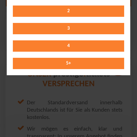
2
Gestört aber GeiL
Skaters Palace // Münster
3
Saturday 30.01.2027
20:00 Uhr
4
5
+
prestige
tickets
UNSER
.
VERSPRECHEN
Der Standardversand innerhalb
Deutschlands ist für Sie als Kunden stets
kostenlos.
Wir mögen es einfach, klar und
transparent: In unserem Angebot finden