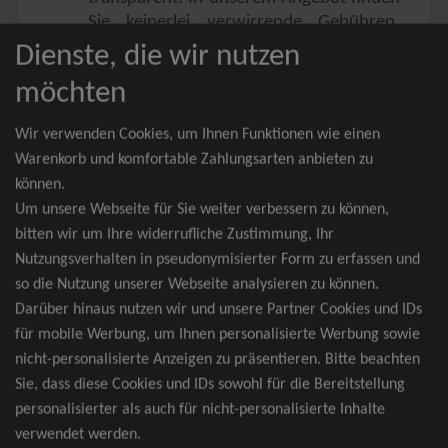
Sie keinerlei verwirrende Gebühren,
Zusatzangebote oder ähnliches.
Dienste, die wir nutzen
Sie erhalten ausschließlich
möchten
zusammenhängende Sitzplätze, welche
nach der Bestplatzbuchung vergeben
Wir verwenden Cookies, um Ihnen Funktionen wie einen
werden.
Warenkorb und komfortable Zahlungsarten anbieten zu
können.
Sollte eine gewünschte Kategorie einmal
Um unsere Webseite für Sie weiter verbessern zu können,
wider Erwarten doch nicht verfügbar
bitten wir um Ihre widerrufliche Zustimmung, Ihr
sein, erhalten Sie von uns Tickets für die
Nutzungsverhalten in pseudonymisierter Form zu erfassen und
nächst bessere Kategorie. Und das
so die Nutzung unserer Webseite analysieren zu können.
kostenfrei und völlig automatisch.
Darüber hinaus nutzen wir und unsere Partner Cookies und IDs
für mobile Werbung, um Ihnen personalisierte Werbung sowie
nicht-personalisierte Anzeigen zu präsentieren. Bitte beachten
Sie, dass diese Cookies und IDs sowohl für die Bereitstellung
TOP-Events
personalisierter als auch für nicht-personalisierte Inhalte
verwendet werden.
André Rieu Tickets