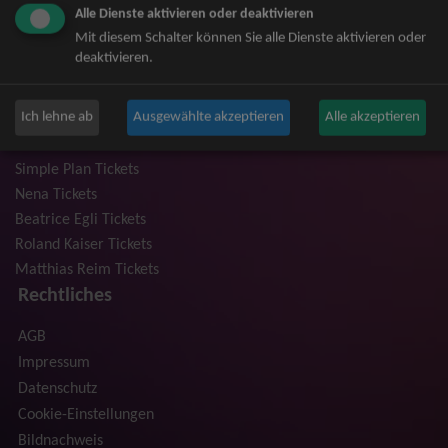
Alle Dienste aktivieren oder deaktivieren
Niedeckens BAP Tickets
Mit diesem Schalter können Sie alle Dienste aktivieren oder
Judas Priest Tickets
deaktivieren.
The BossHoss Tickets
Silbermond Tickets
Ich lehne ab
Ausgewählte akzeptieren
Alle akzeptieren
Trailerpark & Friends Tickets
Anastacia Tickets
Simple Plan Tickets
Nena Tickets
Beatrice Egli Tickets
Roland Kaiser Tickets
Matthias Reim Tickets
Rechtliches
AGB
Impressum
Datenschutz
Cookie-Einstellungen
Bildnachweis