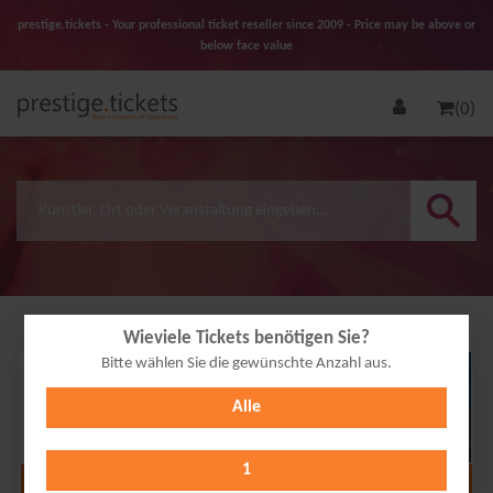
prestige.tickets - Your professional ticket reseller since 2009 - Price may be above or
below face value
(0)
Wieviele Tickets benötigen Sie?
Bitte wählen Sie die gewünschte Anzahl aus.
14
Alle
NOV
2026
1
Alle Termine anzeigen