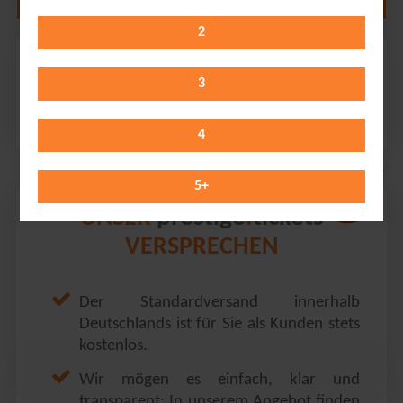
2
In Extremo
Admiralspalast // Berlin
3
Saturday 14.11.2026
20:00 Uhr
4
5
+
prestige
tickets
UNSER
.
VERSPRECHEN
Der Standardversand innerhalb
Deutschlands ist für Sie als Kunden stets
kostenlos.
Wir mögen es einfach, klar und
transparent: In unserem Angebot finden