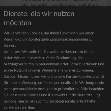
Sie keinerlei verwirrende Gebühren,
Zusatzangebote oder ähnliches.
Dienste, die wir nutzen
Sie erhalten ausschließlich
möchten
zusammenhängende Sitzplätze, welche
nach der Bestplatzbuchung vergeben
Wir verwenden Cookies, um Ihnen Funktionen wie einen
werden.
Warenkorb und komfortable Zahlungsarten anbieten zu
können.
Sollte eine gewünschte Kategorie einmal
Um unsere Webseite für Sie weiter verbessern zu können,
wider Erwarten doch nicht verfügbar
bitten wir um Ihre widerrufliche Zustimmung, Ihr
sein, erhalten Sie von uns Tickets für die
Nutzungsverhalten in pseudonymisierter Form zu erfassen und
nächst bessere Kategorie. Und das
so die Nutzung unserer Webseite analysieren zu können.
kostenfrei und völlig automatisch.
Darüber hinaus nutzen wir und unsere Partner Cookies und IDs
für mobile Werbung, um Ihnen personalisierte Werbung sowie
nicht-personalisierte Anzeigen zu präsentieren. Bitte beachten
Sie, dass diese Cookies und IDs sowohl für die Bereitstellung
TOP-Events
personalisierter als auch für nicht-personalisierte Inhalte
verwendet werden.
André Rieu Tickets