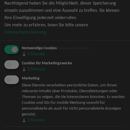
Nachfolgend haben Sie die Möglichkeit, dieser Speicherung
David Garrett Tickets
einzeln zuzustimmen und eine Auswahl zu treffen. Sie können
Andrea Berg Tickets
Ihre Einwilligung jederzeit widerrufen.
Backstreet Boys Tickets
Um mehr zu erfahren, lesen Sie bitte unsere
Unheilig Tickets
Datenschutzerklärung
.
Santiano Tickets
Ina Müller Tickets
Notwendige Cookies
Bryan Adams Tickets
(immer erforderlich)
↓
4
Dienste
Andreas Gabalier Tickets
Die Fantastischen Vier Tickets
Cookies für Marketingzwecke
↓
3
Dienste
Herbert Grönemeyer Tickets
Deep Purple Tickets
Marketing
Howard Carpendale Tickets
Diese Dienste verarbeiten persönliche Daten, um Ihnen
relevante Inhalte über Produkte, Dienstleistungen oder
Jan Delay & Disko No.1 Tickets
Themen zu zeigen, die Sie interessieren könnten. Es werden
Pur Tickets
Cookies und IDs für mobile Werbung sowohl für
Bob Dylan Tickets
personalisierte als auch für nicht personalisierte Anzeigen
Mark Forster Tickets
genutzt.
↓
3
Dienste
The Prodigy Tickets
Sarah Connor Tickets